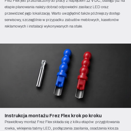
Frez Flex jest przeznaczony do pracy z napięciem
12 V DC
, dlatego już na
etapie planowania należy dobrać odpowiedni zasilacz LED oraz
przewidzieć jego lokalizację. Warto uwzględnić także późniejszy dostęp
serwisowy, szczególnie w przypadku zabudów meblowych, kasetonów
reklamowych i instalacji wykonywanych na stałe.
Instrukcja montażu Frez Flex krok po kroku
Prawidłowy montaż Frez Flex składa się z kilku etapów: przygotowania
rowka, wklejenia taśmy LED, podłączenia zasilania, osadzenia klosza