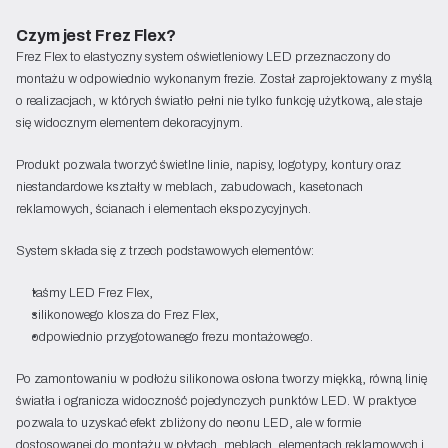
Czym jest Frez Flex?
Frez Flex to elastyczny system oświetleniowy LED przeznaczony do
montażu w odpowiednio wykonanym frezie. Został zaprojektowany z myślą
o realizacjach, w których światło pełni nie tylko funkcję użytkową, ale staje
się widocznym elementem dekoracyjnym.
Produkt pozwala tworzyć świetlne linie, napisy, logotypy, kontury oraz
niestandardowe kształty w meblach, zabudowach, kasetonach
reklamowych, ścianach i elementach ekspozycyjnych.
System składa się z trzech podstawowych elementów:
taśmy LED Frez Flex,
silikonowego klosza do Frez Flex,
odpowiednio przygotowanego frezu montażowego.
Po zamontowaniu w podłożu silikonowa osłona tworzy miękką, równą linię
światła i ogranicza widoczność pojedynczych punktów LED. W praktyce
pozwala to uzyskać efekt zbliżony do neonu LED, ale w formie
dostosowanej do montażu w płytach, meblach, elementach reklamowych i