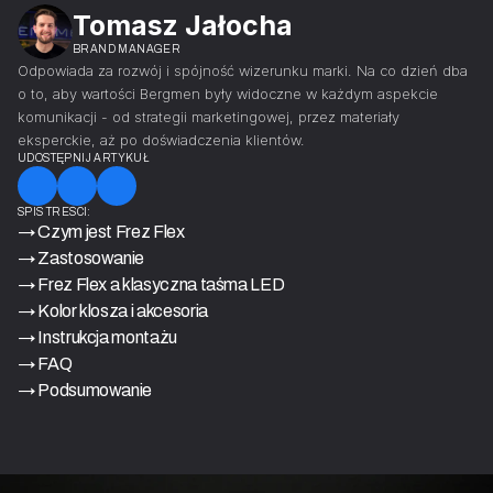
Tomasz Jałocha
BRAND MANAGER
Odpowiada za rozwój i spójność wizerunku marki. Na co dzień dba
o to, aby wartości Bergmen były widoczne w każdym aspekcie
komunikacji - od strategii marketingowej, przez materiały
eksperckie, aż po doświadczenia klientów.
UDOSTĘPNIJ ARTYKUŁ
SPIS TREŚCI:
→ 
Czym jest Frez Flex
→ 
Zastosowanie
→ 
Frez Flex a klasyczna taśma LED
→ 
Kolor klosza i akcesoria
→ 
Instrukcja montażu
→ 
FAQ
→ 
Podsumowanie