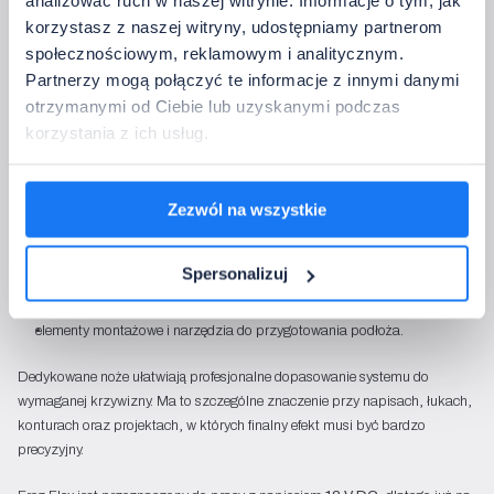
analizować ruch w naszej witrynie. Informacje o tym, jak
również wtedy, gdy światło jest wyłączone. W meblach, zabudowach i
korzystasz z naszej witryny, udostępniamy partnerom
wnętrzach premium lepszym wyborem może być neutralna linia, która po
społecznościowym, reklamowym i analitycznym.
uruchomieniu tworzy subtelny efekt świetlny.
Partnerzy mogą połączyć te informacje z innymi danymi
Jakie akcesoria warto przewidzieć?
otrzymanymi od Ciebie lub uzyskanymi podczas
Przed rozpoczęciem realizacji warto przygotować nie tylko taśmę i klosz
korzystania z ich usług.
silikonowy, ale również akcesoria ułatwiające docinanie, frezowanie i
montaż.
Zezwól na wszystkie
W zależności od charakteru instalacji mogą być potrzebne:
nóż do Frez Flex prosty,
Spersonalizuj
nóż do Frez Flex okrągły,
frez do Frez Flex 8 mm,
elementy montażowe i narzędzia do przygotowania podłoża.
Dedykowane noże ułatwiają profesjonalne dopasowanie systemu do
wymaganej krzywizny. Ma to szczególne znaczenie przy napisach, łukach,
konturach oraz projektach, w których finalny efekt musi być bardzo
precyzyjny.