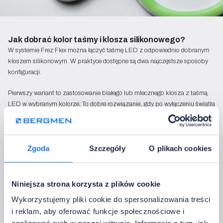
Jak dobrać kolor taśmy i klosza silikonowego?
W systemie Frez Flex można łączyć taśmę LED z odpowiednio dobranym
kloszem silikonowym. W praktyce dostępne są dwa najczęstsze sposoby
konfiguracji.
Pierwszy wariant to zastosowanie białego lub mlecznego klosza z taśmą
LED w wybranym kolorze. To dobre rozwiązanie, gdy po wyłączeniu światła
zależy nam na neutralnym, jasnym wyglądzie linii.
Drugi wariant to połączenie kolorowego klosza z taśmą LED w zbliżonym
kolorze. W takim przypadku dekoracyjny kolor pozostaje widoczny również
Zgoda
Szczegóły
O plikach cookies
wtedy, gdy oświetlenie jest wyłączone.
Wybór wariantu warto uzależnić od tego, czy Frez Flex ma być przede
Niniejsza strona korzysta z plików cookie
wszystkim źródłem efektu świetlnego, czy także widocznym elementem
Wykorzystujemy pliki cookie do spersonalizowania treści
dekoracyjnym po wyłączeniu zasilania.
i reklam, aby oferować funkcje społecznościowe i
W projektach reklamowych i brandingowych często warto zachować kolor