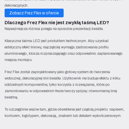
dekoracyjnych.
Zobacz Frez Flex w ofercie
Dlaczego Frez Flex nie jest zwykłą taśmą LED?
Najważniejsza różnica polega na sposobie prezentacji światła.
Klasyczna taśma LED jest produktem technicznym. Aby uzyskać
estetyczny efekt liniowy, najczęściej wymaga zastosowania profilu
aluminiowego, klosza rozpraszającego oraz odpowiednio zaplanowanego
miejsca montażu.
Frez Flex został zaprojektowany jako gotowy system do tworzenia
widocznej, dekoracyjnej linii światła. Użytkownik nie buduje efektu z kilku
oddzielnych komponentów, tylko korzysta z rozwiązania, które po
zamontowaniu w odpowiednim frezie tworzy spójną i równomierną linię
świetlną.
To szczególnie ważne tam, gdzie oświetlenie jest częścią projektu: napisem,
konturem, logotypem, dekoracją, znakiem lub detalem wykończeniowym.