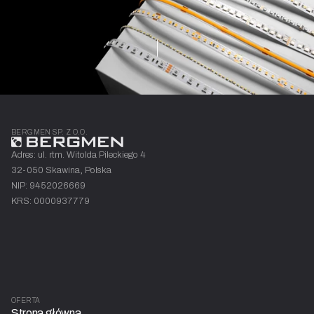
taśmy
LED?
Dowiedz się więcej
BERGMEN SP. Z O.O.
Adres: ul. rtm. Witolda Pileckiego 4
32-050 Skawina, Polska
NIP: 9452026669
KRS: 0000937779
OFERTA
Strona główna