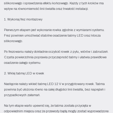
silikonowego i sprawdzenia efektu końcowego. Każdy z tych kroków ma
wpływ na równomierność linii światła oraz trwałość instalacji.
1. Wykonaj frez montażowy
Pierwszym etapem jest wykonanie rowka zgodnie z wymiarami systemu.
Frez powinien umożliwiać stabilne osadzenie taśmy LED oraz klosza
silikonowego.
Po frezowaniu należy dokładnie oczyścić rowek z pyłu, wiórów i zabrudzeń.
Czysta powierzchnia poprawia przyczepność taśmy i ułatwia prawidłowe
osadzenie całego systemu.
2. Wklej taśmę LED w rowek
Następnie należy wkleić taśmę LED 12 V w przygotowany rowek. Taśma
powinna być ułożona równo na całej długości linii światła, bez naprężeń i
przypadkowych załamań.
Na tym etapie warto upewnić się, że taśma została przycięta w
odpowiednim miejscu oraz że przewody będą mogły zostać wyprowadzone