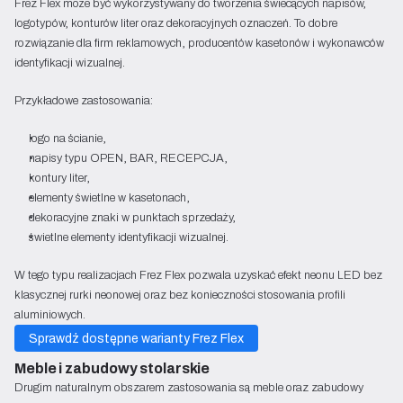
Frez Flex może być wykorzystywany do tworzenia świecących napisów,
logotypów, konturów liter oraz dekoracyjnych oznaczeń. To dobre
rozwiązanie dla firm reklamowych, producentów kasetonów i wykonawców
identyfikacji wizualnej.
Przykładowe zastosowania:
logo na ścianie,
napisy typu OPEN, BAR, RECEPCJA,
kontury liter,
elementy świetlne w kasetonach,
dekoracyjne znaki w punktach sprzedaży,
świetlne elementy identyfikacji wizualnej.
W tego typu realizacjach Frez Flex pozwala uzyskać efekt neonu LED bez
klasycznej rurki neonowej oraz bez konieczności stosowania profili
aluminiowych.
Sprawdź dostępne warianty Frez Flex
Meble i zabudowy stolarskie
Drugim naturalnym obszarem zastosowania są meble oraz zabudowy