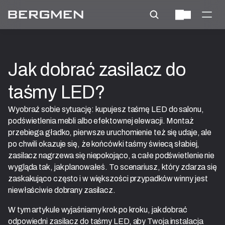
Jak dobrać zasilacz do 
taśmy LED?
Wyobraź sobie sytuację: kupujesz taśmę LED do salonu,
podświetlenia mebli albo efektownej elewacji. Montaż
przebiega gładko, pierwsze uruchomienie też się udaje, ale
po chwili okazuje się, że końcówki taśmy świecą słabiej,
zasilacz nagrzewa się niepokojąco, a całe podświetlenie nie
wygląda tak, jak planowałeś. To scenariusz, który zdarza się
zaskakująco często i w większości przypadków winny jest
niewłaściwie dobrany zasilacz.
W tym artykule wyjaśniamy krok po kroku, jak dobrać
odpowiedni zasilacz do taśmy LED, aby Twoja instalacja