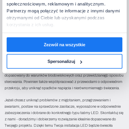
Dłuższe odcinki taśmy najlepiej zasilać z obu końców.
społecznościowym, reklamowym i analitycznym.
Typ zasilacza powinien być dopasowany do warunków pracy, w tym
Partnerzy mogą połączyć te informacje z innymi danymi
stopnia ochrony IP, możliwości ściemniania czy korekcji współczynnika
otrzymanymi od Ciebie lub uzyskanymi podczas
mocy.
korzystania z ich usług.
Każda instalacja powinna być zabezpieczona bezpiecznikami, a
zasilacz musi mieć zapewnioną wentylację.
Podsumowanie
Zezwól na wszystkie
Dobór zasilacza do taśmy LED to nie tylko matematyka, ale także
znajomość praktycznych zasad instalacyjnych. Właściwie dobrany zasilacz
Spersonalizuj
powinien mieć moc większą od zapotrzebowania taśmy o co najmniej
dwadzieścia procent, pracować na tym samym napięciu co taśma, być
dopasowany do warunków środowiskowych oraz przewidzianego sposobu
sterowania. Powinien także współpracować z przewodami o odpowiednim
przekroju, aby uniknąć spadków napięcia i nierównomiernego świecenia.
Jeżeli chcesz uniknąć problemów z migotaniem, przegrzewaniem i
awariami, postaw na sprawdzone zasilacze, wyposażone w odpowiednie
zabezpieczenia i dobrane do konkretnego typu taśmy LED. Skontaktuj się
z nami - doradzimy i dobierzemy rozwiązanie idealnie dopasowane do
Twojego projektu. Dzięki temu Twoja instalacja LED będzie świeciła