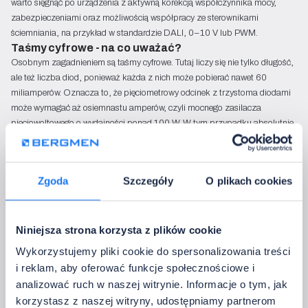
warto sięgnąć po urządzenia z aktywną korekcją współczynnika mocy,
zabezpieczeniami oraz możliwością współpracy ze sterownikami
ściemniania, na przykład w standardzie DALI, 0–10 V lub PWM.
Taśmy cyfrowe - na co uważać?
Osobnym zagadnieniem są taśmy cyfrowe. Tutaj liczy się nie tylko długość,
ale też liczba diod, ponieważ każda z nich może pobierać nawet 60
miliamperów. Oznacza to, że pięciometrowy odcinek z trzystoma diodami
może wymagać aż osiemnastu amperów, czyli mocnego zasilacza
pięciowoltowego o wydajności ponad 100 W. W tym przypadku absolutnie
nie wolno polegać na zasilaniu tylko z jednego końca. Niezbędne są
dodatkowe punkty zasilania, kondensatory filtrujące i zabezpieczenia
poszczególnych sekcji.
Szybka checklista dla instalatora
Zgoda
Szczegóły
O plikach cookies
Dla ułatwienia przygotowaliśmy krótką listę zasad, o których warto
pamiętać przy każdej instalacji LED:
Niniejsza strona korzysta z plików cookie
Zasilacz musi pracować na tym samym napięciu co taśma.
Wykorzystujemy pliki cookie do spersonalizowania treści
Jego moc powinna być większa od łącznego poboru taśmy o minimum
i reklam, aby oferować funkcje społecznościowe i
20–30%.
analizować ruch w naszej witrynie. Informacje o tym, jak
Przekrój przewodów należy dobrać tak, aby spadek napięcia nie
korzystasz z naszej witryny, udostępniamy partnerom
przekraczał 3%.