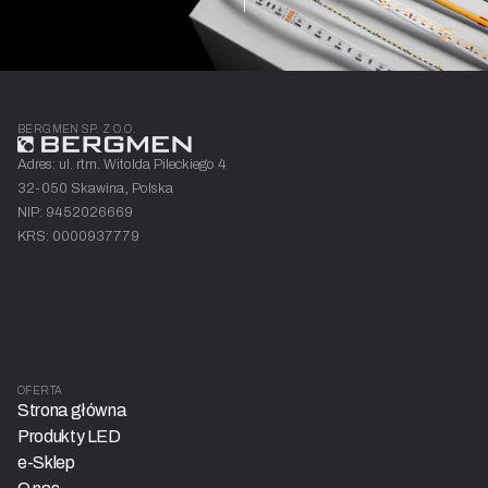
BERGMEN SP. Z O.O.
Adres: ul. rtm. Witolda Pileckiego 4
32-050 Skawina, Polska
NIP: 9452026669
KRS: 0000937779
OFERTA
Strona główna
Produkty LED
e-Sklep