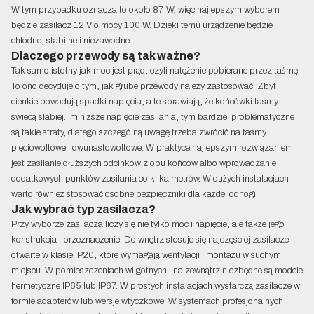
W tym przypadku oznacza to około 87 W, więc najlepszym wyborem
będzie zasilacz 12 V o mocy 100 W. Dzięki temu urządzenie będzie
chłodne, stabilne i niezawodne.
Dlaczego przewody są tak ważne?
Tak samo istotny jak moc jest prąd, czyli natężenie pobierane przez taśmę.
To ono decyduje o tym, jak grube przewody należy zastosować. Zbyt
cienkie powodują spadki napięcia, a te sprawiają, że końcówki taśmy
świecą słabiej. Im niższe napięcie zasilania, tym bardziej problematyczne
są takie straty, dlatego szczególną uwagę trzeba zwrócić na taśmy
pięciowoltowe i dwunastowoltowe. W praktyce najlepszym rozwiązaniem
jest zasilanie dłuższych odcinków z obu końców albo wprowadzanie
dodatkowych punktów zasilania co kilka metrów. W dużych instalacjach
warto również stosować osobne bezpieczniki dla każdej odnogi.
Jak wybrać typ zasilacza?
Przy wyborze zasilacza liczy się nie tylko moc i napięcie, ale także jego
konstrukcja i przeznaczenie. Do wnętrz stosuje się najczęściej zasilacze
otwarte w klasie IP20, które wymagają wentylacji i montażu w suchym
miejscu. W pomieszczeniach wilgotnych i na zewnątrz niezbędne są modele
hermetyczne IP65 lub IP67. W prostych instalacjach wystarczą zasilacze w
formie adapterów lub wersje wtyczkowe. W systemach profesjonalnych