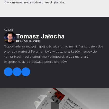
równomiernie i niezawodnie przez długie lata.
AUTOR
Tomasz Jałocha
BRAND MANAGER
Odpowiada za rozwój i spójność wizerunku marki. Na co dzień dba
o to, aby wartości Bergmen były widoczne w każdym aspekcie
komunikacji - od strategii marketingowej, przez materiały
eksperckie, aż po doświadczenia klientów.