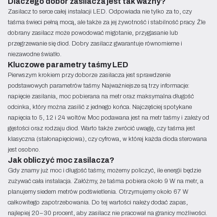
Dlaczego dobór zasilacza jest tak ważny?
Zasilacz to serce całej instalacji LED. Odpowiada nie tylko za to, czy
taśma świeci pełną mocą, ale także za jej żywotność i stabilność pracy. Źle
dobrany zasilacz może powodować migotanie, przygasanie lub
przegrzewanie się diod. Dobry zasilacz gwarantuje równomierne i
niezawodne światło.
Kluczowe parametry taśmy LED
Pierwszym krokiem przy doborze zasilacza jest sprawdzenie
podstawowych parametrów taśmy. Najważniejsze są trzy informacje:
napięcie zasilania, moc pobierana na metr oraz maksymalna długość
odcinka, który można zasilić z jednego końca. Najczęściej spotykane
napięcia to 5, 12 i 24 woltów. Moc podawana jest na metr taśmy i zależy od
gęstości oraz rodzaju diod. Warto także zwrócić uwagę, czy taśma jest
klasyczna (stałonapięciowa), czy cyfrowa, w której każda dioda sterowana
jest osobno.
Jak obliczyć moc zasilacza?
Gdy znamy już moc i długość taśmy, możemy policzyć, ile energii będzie
zużywać cała instalacja. Załóżmy, że taśma pobiera około 9 W na metr, a
planujemy siedem metrów podświetlenia. Otrzymujemy około 67 W
całkowitego zapotrzebowania. Do tej wartości należy dodać zapas,
najlepiej 20–30 procent, aby zasilacz nie pracował na granicy możliwości.