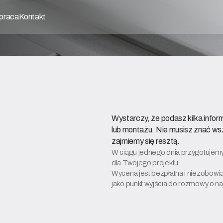
praca
Kontakt
Wystarczy, że podasz kilka informa
lub montażu. Nie musisz znać ws
zajmiemy się resztą.
W ciągu jednego dnia przygotujem
dla Twojego projektu.
Wycena jest bezpłatna i niezobowi
jako punkt wyjścia do rozmowy o n