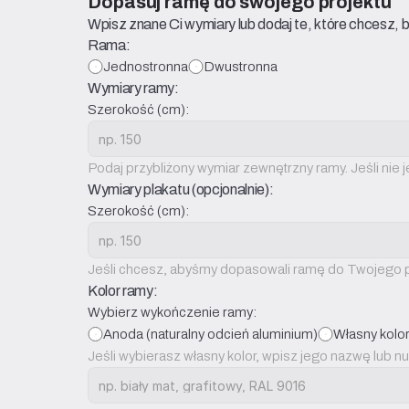
Dopasuj ramę do swojego projektu
Wpisz znane Ci wymiary lub dodaj te, które chcesz,
Rama:
Jednostronna
Dwustronna
Wymiary ramy:
Szerokość (cm):
Podaj przybliżony wymiar zewnętrzny ramy. Jeśli nie j
Wymiary plakatu (opcjonalnie):
Szerokość (cm):
Jeśli chcesz, abyśmy dopasowali ramę do Twojego pl
Kolor ramy:
Wybierz wykończenie ramy:
Anoda (naturalny odcień aluminium)
Własny kolo
Jeśli wybierasz własny kolor, wpisz jego nazwę lub n