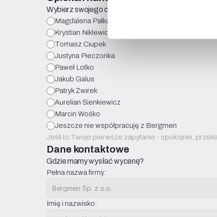
Wybierz swojego opiekuna handlowego (jeśli już z n
Magdalena Pałka
Krystian Niklewicz
Tomasz Ciupek
Justyna Pieczonka
Paweł Lotko
Jakub Galus
Patryk Żwirek
Aurelian Sienkiewicz
Marcin Wośko
Jeszcze nie współpracuję z Bergmen
Jeśli to Twoje pierwsze zapytanie - spokojnie, prz
Dane kontaktowe
Gdzie mamy wysłać wycenę?
Pełna nazwa firmy:
Imię i nazwisko: