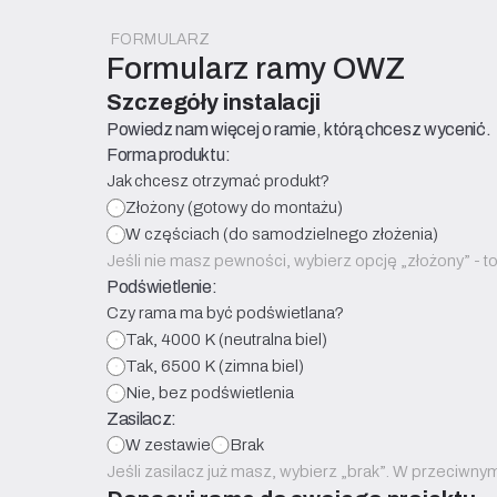
FORMULARZ
Formularz ramy OWZ
Szczegóły instalacji
Powiedz nam więcej o ramie, którą chcesz wycenić.
Forma produktu:
Jak chcesz otrzymać produkt?
Złożony (gotowy do montażu)
W częściach (do samodzielnego złożenia)
Jeśli nie masz pewności, wybierz opcję „złożony” - t
Podświetlenie:
Czy rama ma być podświetlana?
Tak, 4000 K (neutralna biel)
Tak, 6500 K (zimna biel)
Nie, bez podświetlenia
Zasilacz:
W zestawie
Brak
Jeśli zasilacz już masz, wybierz „brak”. W przeciw