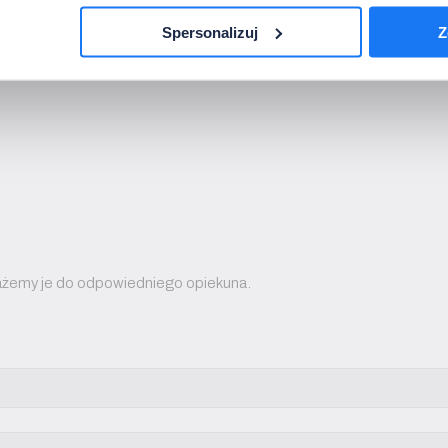
ami współpracujesz).
Spersonalizuj
Z
ekażemy je do odpowiedniego opiekuna.