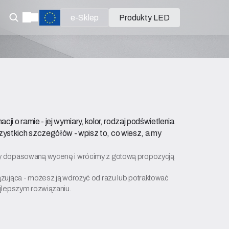
e-Sklep
Produkty LED
cji o ramie - jej wymiary, kolor, rodzaj podświetlenia
zystkich szczegółów - wpisz to, co wiesz, a my
y dopasowaną wycenę i wrócimy z gotową propozycją
ązująca - możesz ją wdrożyć od razu lub potraktować
ajlepszym rozwiązaniu.