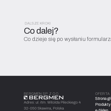
DALSZE KROKI
Co dalej?
Co dzieje się po wysłaniu formular
BERGMEN SP. Z O.O.
OFERTA
Strona g
Adres: ul. rtm. Witolda Pileckiego 4
Produkty
32-050 Skawina, Polska
e-Sklep