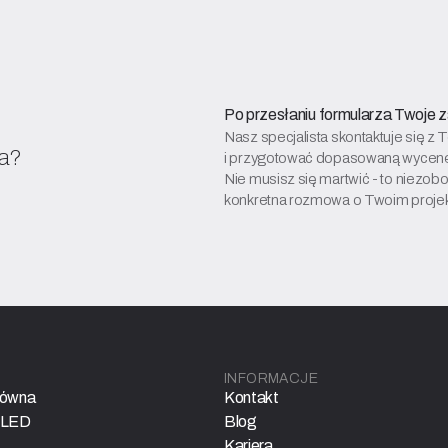
Po przesłaniu formularza Twoje z
Nasz specjalista skontaktuje się 
za?
i przygotować dopasowaną wycen
Nie musisz się martwić - to niezob
konkretna rozmowa o Twoim projek
INFORMACJE
łówna
Kontakt
 LED
Blog
Kariera