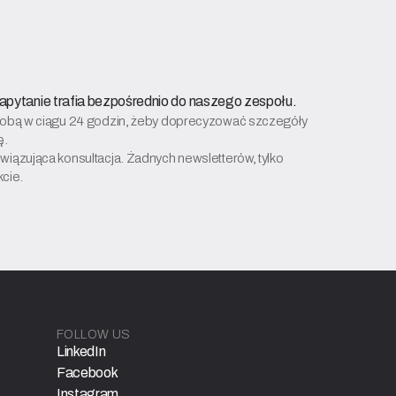
apytanie trafia bezpośrednio do naszego zespołu.
z Tobą w ciągu 24 godzin, żeby doprecyzować szczegóły
ę.
owiązująca konsultacja. Żadnych newsletterów, tylko
cie.
FOLLOW US
LinkedIn
Facebook
Instagram