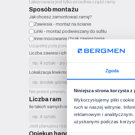
Lakierowana jest tylko przednia część ramy.
Sposób montażu
Jak chcesz zamontować ramę?
Zawiesia - montaż na ścianie
Linki - montaż podwieszany do sufitu
Inne mocowanie / brak zawieszenia
Uzupełnij pola poniżej tylko, jeśli wybrałeś opcję zawies
Liczba zawiesi i ich rozmieszczenie:
Zgoda
Lokalizacja linek montażowych:
Niniejsza strona korzysta z
Nie jesteś pewien, która opcja będzie najlepsza? Z
Liczba ram
Wykorzystujemy pliki cookie 
Ile takich samych ram chcesz wycenić?
ruch w naszej witrynie. Inf
reklamowym i analitycznym. 
uzyskanymi podczas korzysta
Jeśli planujesz różne formaty lub modele, wypełnij os
Opiekun handlowy