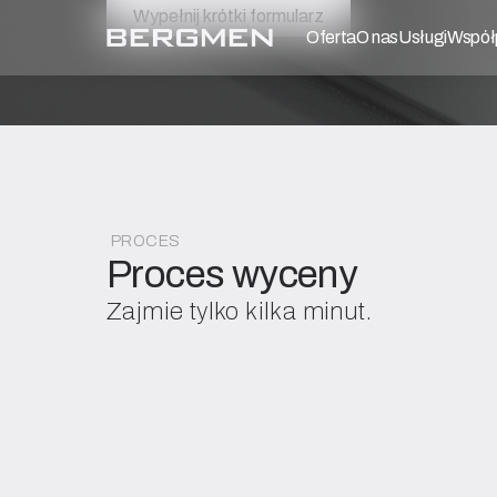
Wypełnij krótki formularz
Oferta
O nas
Usługi
Współ
PROCES
Proces wyceny
Zajmie tylko kilka minut.