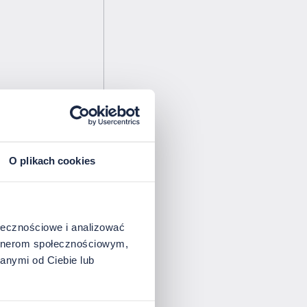
O plikach cookies
ołecznościowe i analizować
artnerom społecznościowym,
anymi od Ciebie lub
Podaj przybliżoną liczbę - dostosujemy ofertę.