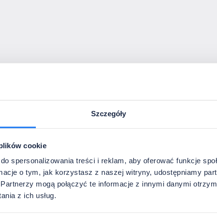
ia lub linki.
Szczegóły
 plików cookie
ostaw pola puste - pomożemy dobrać odpowiednie rozwiązanie.
do spersonalizowania treści i reklam, aby oferować funkcje sp
ormacje o tym, jak korzystasz z naszej witryny, udostępniamy p
Partnerzy mogą połączyć te informacje z innymi danymi otrzym
nia z ich usług.
obny formularz dla każdej z nich. Nie jesteś jeszcze pewien ilości? 