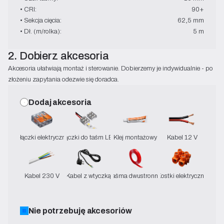
• CRI:
90+
• Sekcja cięcia:
62,5 mm
• Dł. (m/rolka):
5 m
2. Dobierz akcesoria
Akcesoria ułatwiają montaż i sterowanie. Dobierzemy je indywidualnie - po
złożeniu zapytania odezwie się doradca.
Dodaj akcesoria
Złączki elektryczne
Złączki do taśm LED
Klej montażowy
Kabel 12 V
Kabel 230 V
Kabel z wtyczką
Taśma dwustronna
Kostki elektryczne
Nie potrzebuję akcesoriów