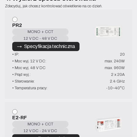
Zdecyduj, jak chcesz kontrolować oświetlenie na co dzień.
PR2
MONO + CCT
12 V DC - 48 V DC
→   Specyfikacja techniczna
• IP:
20
• Moc wyj. 12 V DC:
max. 240W
• Moc wyj. 48 V DC
max. 960W
• Prąd wyj.:
2 x 20A
• Sterowanie:
2.4 GHz
• Temperatura pracy:
-10~40°C
E2-RF
MONO + CCT
12 V DC - 24 V DC