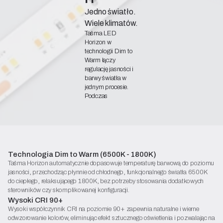
Jedno światło.
Wiele klimatów.
Taśma LED
Horizon w
technologii Dim to
Warm łączy
regulację jasności i
barwy światła w
jednym procesie.
Podczas
ściemniania
temperatura płynnie
zmienia się z
6500K do 1800K -
im mniej światła,
tym cieplejsza
Technologia Dim to Warm (6500K - 1800K)
barwa
Taśma Horizon automatycznie dopasowuje temperaturę barwową do poziomu
Deklaracja zgodności
jasności, przechodząc płynnie od chłodnego, funkcjonalnego światła 6500K
do ciepłego, relaksującego 1800K, bez potrzeby stosowania dodatkowych
Karta katalogowa
sterowników czy skomplikowanej konfiguracji.
Wysoki CRI 90+
Rozpocznij konfigurację
Wysoki współczynnik CRI na poziomie 90+ zapewnia naturalne i wierne
odwzorowanie kolorów, eliminując efekt sztucznego oświetlenia i pozwalając na