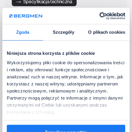
→   Specyfikacja techniczna
• IP:
20
• Moc wyj. 12 V DC:
max. 144 W
• Moc wyj. 24 V DC
max. 288 W
• Prąd wyj.:
2 x 12A
Zgoda
Szczegóły
O plikach cookies
• Sterowanie:
2.4 GHz
• Temperatura pracy:
-10~40°C
Niniejsza strona korzysta z plików cookie
Wykorzystujemy pliki cookie do spersonalizowania treści
Nie potrzebuję sterowania
i reklam, aby oferować funkcje społecznościowe i
analizować ruch w naszej witrynie. Informacje o tym, jak
5. Dane kontaktowe
korzystasz z naszej witryny, udostępniamy partnerom
Podaj dane, na które mamy wrócić z potwierdzeniem konfiguracji.
społecznościowym, reklamowym i analitycznym.
Pełna nazwa firmy:
Partnerzy mogą połączyć te informacje z innymi danymi
otrzymanymi od Ciebie lub uzyskanymi podczas
Firmowy adres e-mail:
korzystania z ich usług.
 Kraj: