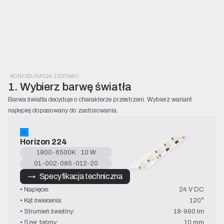
KONFIGURACJA ZESTAWU
1. Wybierz barwę światła
Barwa światła decyduje o charakterze przestrzeni. Wybierz wariant 
najlepiej dopasowany do zastosowania.
Horizon 224
1800-6500K · 10 W
01-002-085-012-20
→   Specyfikacja techniczna
• Napięcie:
24 V DC
• Kąt świecenia:
120°
• Strumień świetlny:
18-990 lm
• Szer. taśmy:
10 mm