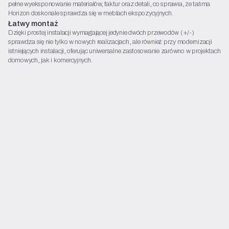
pełne wyeksponowanie materiałów, faktur oraz detali, co sprawia, że taśma
Horizon doskonale sprawdza się w meblach ekspozycyjnych.
Łatwy montaż
Dzięki prostej instalacji wymagającej jedynie dwóch przewodów (+/-)
sprawdza się nie tylko w nowych realizacjach, ale również przy modernizacji
istniejących instalacji, oferując uniwersalne zastosowanie zarówno w projektach
domowych, jak i komercyjnych.