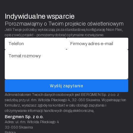
Indywidualne wsparcie
Porozmawiajmy o Twoim projekcie oświetleniowym
Jeśli Twoje potrzeby wykraczają poza standardową konfigurację Neon Flex,
opisz swój projekt - pomożemy dobrać optymalne rozwiązanie.
Wyślij zapytanie
Administratorem Twoich danych osobowych jest BERGMEN Sp. z o.o. z
siedzibą przy ul. rtm. Witolda Pileckiego 4, 32-050 Skawina. Wypełniając ten
formularz, wyrażasz zgodę na kontakt w celu obsługi zapytania i
otrzymywanie informacji handlowych drogą elektroniczną.
Bergmen Sp. z o.o.
Adres: ul. rtm. Witolda Pileckiego 4
32-050 Skawina
Polska