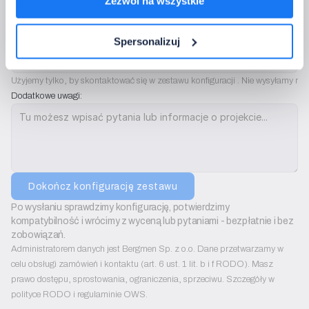
Zezwól na wszystkie
Telefon:
Spersonalizuj
Użyjemy tylko, by skontaktować się w zestawu konfiguracji . Nie wysyłamy rek
Dodatkowe uwagi:
Dokończ konfigurację zestawu
Po wysłaniu sprawdzimy konfigurację, potwierdzimy 
kompatybilność i wrócimy z wyceną lub pytaniami - bezpłatnie i bez 
zobowiązań.
Administratorem danych jest Bergmen Sp. z o.o. Dane przetwarzamy w
celu obsługi zamówień i kontaktu (art. 6 ust. 1 lit. b i f RODO). Masz
prawo dostępu, sprostowania, ograniczenia, sprzeciwu. Szczegóły w
polityce RODO i regulaminie OWS.