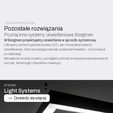
OFERTA PRODUKTOWA
Pozostałe rozwiązania
Poznaj inne systemy oświetleniowe Bergmen
W Bergmen projektujemy oświetlenie w sposób systemowy.
Oferujemy zarówno gotowe oprawy LED, jak i kompletne systemy
oświetleniowe, które pozwalają budować przestrzeń światłem - od koncepcji
po realizację.
Niezależnie od skali projektu, pomagamy dobrać rozwiązanie dopasowane do
potrzeb, technologii i charakteru inwestycji.
SYSTEMY
Light Systems
→   Dowiedz się więcej