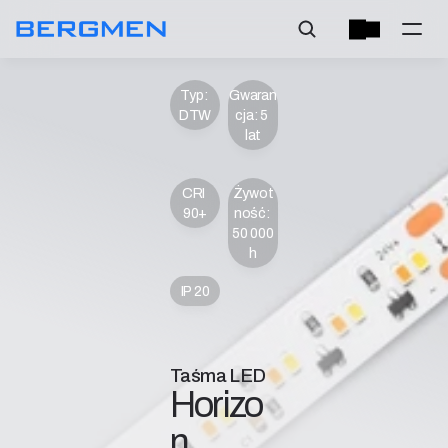
Typ: 
Gwaran
DTW
cja: 5 
lat
CRI 
Żywot
90+
ność: 
50 000 
h
IP 20
Taśma LED
Horizo
n