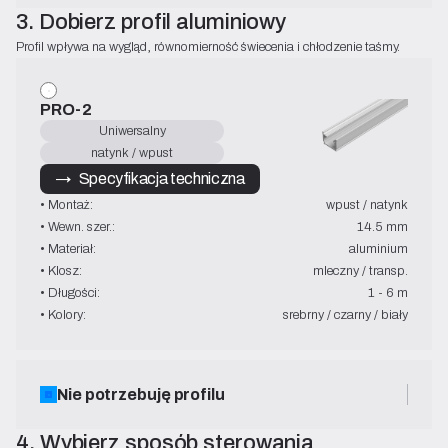
3. Dobierz profil aluminiowy
Profil wpływa na wygląd, równomierność świecenia i chłodzenie taśmy.
PRO-2
Uniwersalny
natynk / wpust
→   Specyfikacja techniczna
• Montaż:
wpust / natynk
• Wewn. szer.:
14.5 mm
• Materiał:
aluminium
• Klosz:
mleczny / transp.
• Długości:
1 - 6 m
• Kolory:
srebrny / czarny / biały
Nie potrzebuję profilu
4. Wybierz sposób sterowania