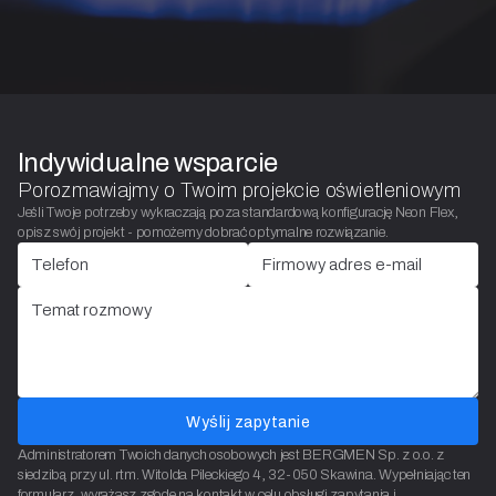
Indywidualne wsparcie
Porozmawiajmy o Twoim projekcie oświetleniowym
Jeśli Twoje potrzeby wykraczają poza standardową konfigurację Neon Flex,
opisz swój projekt - pomożemy dobrać optymalne rozwiązanie.
Wyślij zapytanie
Administratorem Twoich danych osobowych jest BERGMEN Sp. z o.o. z
siedzibą przy ul. rtm. Witolda Pileckiego 4, 32-050 Skawina. Wypełniając ten
formularz, wyrażasz zgodę na kontakt w celu obsługi zapytania i