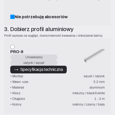
Nie potrzebuję akcesoriów
3. Dobierz profil aluminiowy
Profil wpływa na wygląd, równomierność świecenia i chłodzenie taśmy.
PRO-9
Uniwersalny
natynk / wpust
→   Specyfikacja techniczna
• Montaż:
wpust / natynk
• Wewn. szer.:
5.2 mm
• Materiał:
aluminium
• Klosz:
mleczny / black&white
• Długości:
1 - 2 m
• Kolory:
srebrny / czarny / biały