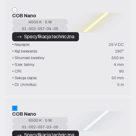
COB Nano
4000 K · 5 W
01-002-057-04-05
→   Specyfikacja techniczna
• Napięcie:
24 V DC
• Kąt świecenia:
180°
• Strumień świetlny:
550 lm
• Szer. taśmy:
4 mm
• CRI:
90
• Sekcja cięcia:
50 mm
• Dł. (m/rolka):
5 m
COB Nano
6500 K · 5 W
01-002-057-03-05
→   Specyfikacja techniczna