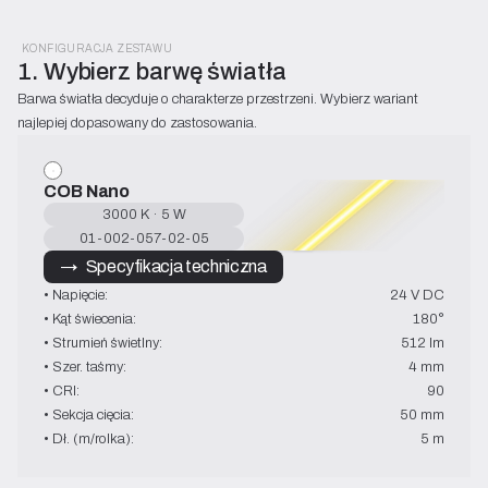
KONFIGURACJA ZESTAWU
1. Wybierz barwę światła
Barwa światła decyduje o charakterze przestrzeni. Wybierz wariant 
najlepiej dopasowany do zastosowania.
COB Nano
3000 K · 5 W
01-002-057-02-05
→   Specyfikacja techniczna
• Napięcie:
24 V DC
• Kąt świecenia:
180°
• Strumień świetlny:
512 lm
• Szer. taśmy:
4 mm
• CRI:
90
• Sekcja cięcia:
50 mm
• Dł. (m/rolka):
5 m