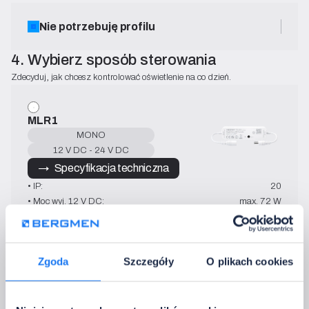
Nie potrzebuję profilu
4. Wybierz sposób sterowania
Zdecyduj, jak chcesz kontrolować oświetlenie na co dzień.
MLR1
MONO
12 V DC - 24 V DC
→   Specyfikacja techniczna
• IP:
20
• Moc wyj. 12 V DC:
max. 72 W
• Moc wyj. 24 V DC
max. 144 W
• Prąd wyj.:
6 A
• Sterowanie:
2.4 GHz
• Temperatura pracy:
-10~40°C
Zgoda
Szczegóły
O plikach cookies