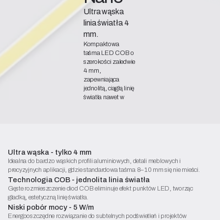
Ultra wąska
linia światła 4
mm.
Kompaktowa
taśma LED COB o
szerokości zaledwie
4 mm,
zapewniająca
jednolitą, ciągłą linię
światła nawet w
bardzo płytkich
profilach.
Deklaracja zgodności
Karta katalogowa
Ultra wąska - tylko 4 mm
Rozpocznij konfigurację
Idealna do bardzo wąskich profili aluminiowych, detali meblowych i
precyzyjnych aplikacji, gdzie standardowa taśma 8–10 mm się nie mieści.
Technologia COB - jednolita linia światła
Gęste rozmieszczenie diod COB eliminuje efekt punktów LED, tworząc
gładką, estetyczną linię światła.
Niski pobór mocy - 5 W/m
Energooszczędne rozwiązanie do subtelnych podświetleń i projektów