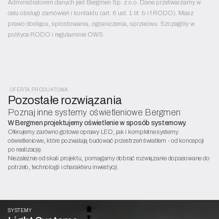
Administratorem danych jest Bergmen Sp. z o.o. Dane przetwarzamy w
celu obsługi zamówień i kontaktu (art. 6 ust. 1 lit. b i f RODO). Masz
prawo dostępu, sprostowania, ograniczenia, sprzeciwu. Szczegóły w
polityce RODO i regulaminie OWS.
OFERTA PRODUKTOWA
Pozostałe rozwiązania
Poznaj inne systemy oświetleniowe Bergmen
W Bergmen projektujemy oświetlenie w sposób systemowy.
Oferujemy zarówno gotowe oprawy LED, jak i kompletne systemy
oświetleniowe, które pozwalają budować przestrzeń światłem - od koncepcji
po realizację.
Niezależnie od skali projektu, pomagamy dobrać rozwiązanie dopasowane do
potrzeb, technologii i charakteru inwestycji.
SYSTEMY