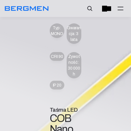
Typ: 
Gwaran
MONO
cja: 3 
lata
CRI 90
Żywot
ność: 
30 000 
h
IP 20
Taśma LED
COB 
Nano