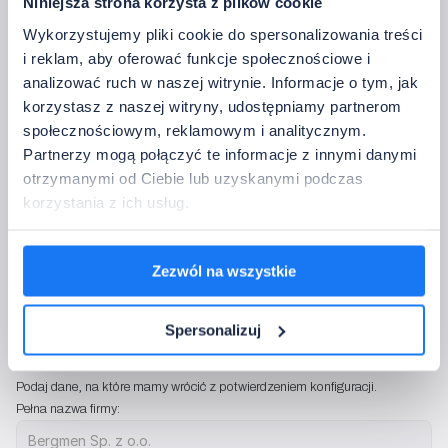
Niniejsza strona korzysta z plików cookie
Contra HP 3
Wykorzystujemy pliki cookie do spersonalizowania treści
MONO
i reklam, aby oferować funkcje społecznościowe i
12 V DC - 24 V DC
analizować ruch w naszej witrynie. Informacje o tym, jak
→   Specyfikacja techniczna
korzystasz z naszej witryny, udostępniamy partnerom
• IP:
40
społecznościowym, reklamowym i analitycznym.
• Moc wyj. 12 V DC:
max. 360 W
Partnerzy mogą połączyć te informacje z innymi danymi
• Moc wyj. 24 V DC
max. 720 W
otrzymanymi od Ciebie lub uzyskanymi podczas
• Prąd wyj.:
3 x 10 A
korzystania z ich usług.
• Sterowanie:
433.92 MHz
• Temperatura pracy:
-20~60°C
Zezwól na wszystkie
Nie potrzebuję sterowania
Spersonalizuj
5. Dane kontaktowe
Podaj dane, na które mamy wrócić z potwierdzeniem konfiguracji.
Pełna nazwa firmy: