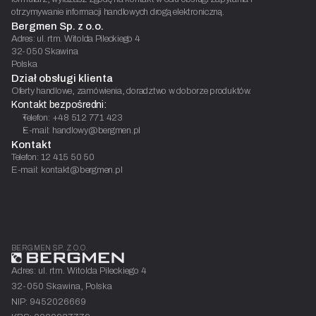
otrzymywanie informacji handlowych drogą elektroniczną.
Bergmen Sp. z o.o.
Adres: ul. rtm. Witolda Pileckiego 4
32-050 Skawina
Polska
Dział obsługi klienta
Oferty handlowe, zamówienia, doradztwo w doborze produktów.
Kontakt bezpośredni:
Telefon: +48 512 771 423
E-mail: handlowy@bergmen.pl
Kontakt
Telefon: 12 415 50 50
E-mail: kontakt@bergmen.pl
BERGMEN SP. Z O.O.
Adres: ul. rtm. Witolda Pileckiego 4
32-050 Skawina, Polska
NIP: 9452026669