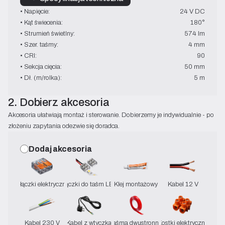
• Napięcie:
24 V DC
• Kąt świecenia:
180°
• Strumień świetlny:
574 lm
• Szer. taśmy:
4 mm
• CRI:
90
• Sekcja cięcia:
50 mm
• Dł. (m/rolka):
5 m
2. Dobierz akcesoria
Akcesoria ułatwiają montaż i sterowanie. Dobierzemy je indywidualnie - po
złożeniu zapytania odezwie się doradca.
Dodaj akcesoria
Złączki elektryczne
Złączki do taśm LED
Klej montażowy
Kabel 12 V
Kabel 230 V
Kabel z wtyczką
Taśma dwustronna
Kostki elektryczne