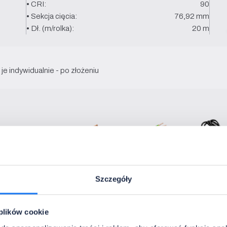
• CRI:
90
• Sekcja cięcia:
76,92 mm
• Dł. (m/rolka):
20 m
je indywidualnie - po złożeniu
 montażowy
Kabel 12 V
Kabel 230 V
Kabel z w
Szczegóły
 plików cookie