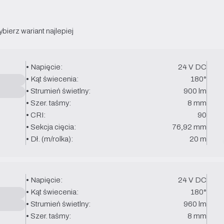
ierz wariant najlepiej 
• Napięcie:
24 V DC
• Kąt świecenia:
180°
• Strumień świetlny:
900 lm
• Szer. taśmy:
8 mm
• CRI:
90
• Sekcja cięcia:
76,92 mm
• Dł. (m/rolka):
20 m
• Napięcie:
24 V DC
• Kąt świecenia:
180°
• Strumień świetlny:
960 lm
• Szer. taśmy:
8 mm