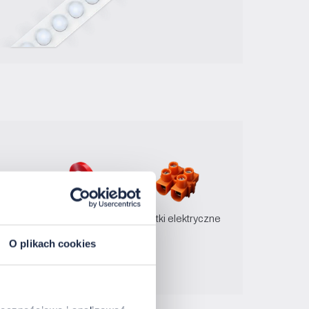
tyczką
Taśma dwustronna
Kostki elektryczne
O plikach cookies