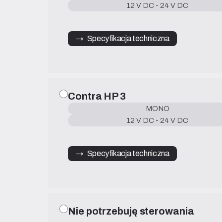
12 V DC - 24 V DC
→   Specyfikacja techniczna
Contra HP 3
MONO
12 V DC - 24 V DC
→   Specyfikacja techniczna
Nie potrzebuję sterowania