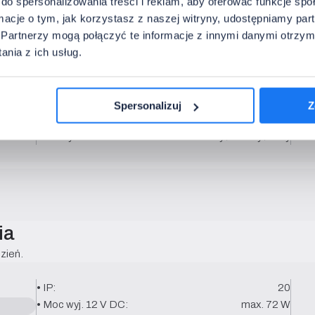
do spersonalizowania treści i reklam, aby oferować funkcje sp
chłodzenie taśmy.
ormacje o tym, jak korzystasz z naszej witryny, udostępniamy p
Partnerzy mogą połączyć te informacje z innymi danymi otrzym
• Montaż:
natynk
nia z ich usług.
• Wewn. szer.:
12.06 mm
• Materiał:
aluminium
• Klosz:
mleczny / transp.
Spersonalizuj
Z
• Długości:
1 - 6 m
• Kolory:
srebrny / czarny / biały
ia
zień.
• IP:
20
• Moc wyj. 12 V DC:
max. 72 W