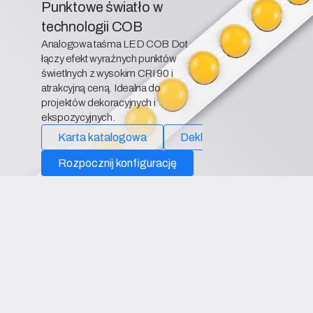
Punktowe światło w
technologii COB
Analogowa taśma LED COB Dot
łączy efekt wyraźnych punktów
świetlnych z wysokim CRI 90 i
atrakcyjną ceną. Idealna do
projektów dekoracyjnych i
ekspozycyjnych.
Karta katalogowa
Deklaracja zgodności
Rozpocznij konfigurację