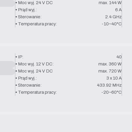
• Moc wyj. 24 V DC
max. 144 W
• Prąd wyj.:
6 A
• Sterowanie:
2.4 GHz
• Temperatura pracy:
-10~40°C
• IP:
40
• Moc wyj. 12 V DC:
max. 360 W
• Moc wyj. 24 V DC
max. 720 W
• Prąd wyj.:
3 x 10 A
• Sterowanie:
433.92 MHz
• Temperatura pracy:
-20~60°C