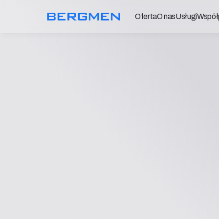
Oferta
O nas
Usługi
Współ