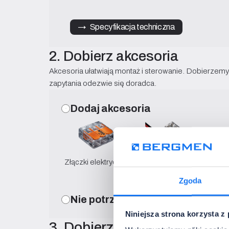
→   Specyfikacja techniczna
2. Dobierz akcesoria
Akcesoria ułatwiają montaż i sterowanie. Dobierzemy 
zapytania odezwie się doradca.
Dodaj akcesoria
Złączki elektryczne
Złączki do taśm LED
Klej
Zgoda
Nie potrzebuję akcesoriów
Niniejsza strona korzysta z
3. Dobierz profil aluminiowy