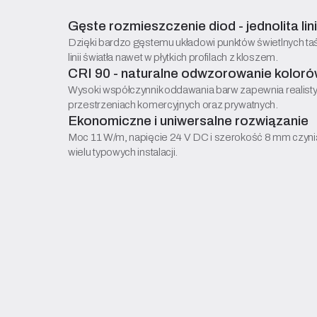
Gęste rozmieszczenie diod - jednolita lin
Dzięki bardzo gęstemu układowi punktów świetlnych taśm
linii światła nawet w płytkich profilach z kloszem.
CRI 90 - naturalne odwzorowanie kolor
Wysoki współczynnik oddawania barw zapewnia realistyc
przestrzeniach komercyjnych oraz prywatnych.
Ekonomiczne i uniwersalne rozwiązanie
Moc 11 W/m, napięcie 24 V DC i szerokość 8 mm czynią
wielu typowych instalacji.