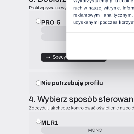
Wykorzystujemy pliki cookie 
Profil wpływa na wygląd, równomierność świecenia i 
ruch w naszej witrynie. Inf
reklamowym i analitycznym. 
PRO-5
uzyskanymi podczas korzysta
Nawierzchniowy
natynk
→   Specyfikacja techniczna
Nie potrzebuję profilu
4. Wybierz sposób sterowan
Zdecyduj, jak chcesz kontrolować oświetlenie na co d
MLR1
MONO