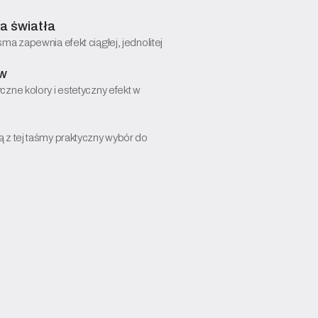
ia światła
a zapewnia efekt ciągłej, jednolitej
ów
zne kolory i estetyczny efekt w
 z tej taśmy praktyczny wybór do