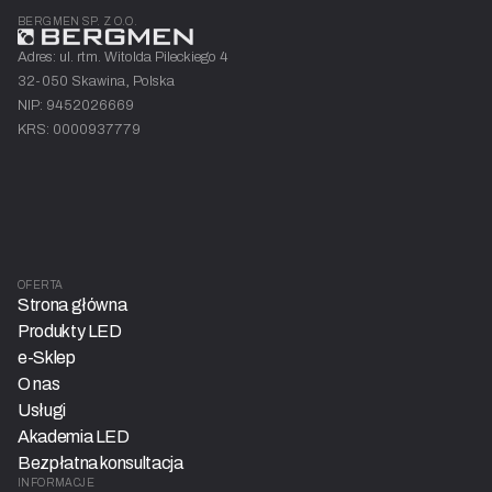
BERGMEN SP. Z O.O.
Adres: ul. rtm. Witolda Pileckiego 4
32-050 Skawina, Polska
NIP: 9452026669
KRS: 0000937779
OFERTA
Strona główna
Produkty LED
e-Sklep
O nas
Usługi
Akademia LED
Bezpłatna konsultacja
INFORMACJE