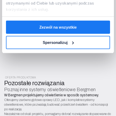
otrzymanymi od Ciebie lub uzyskanymi podczas
Dokończ konfigurację zestawu
korzystania z ich usług.
Po wysłaniu sprawdzimy konfigurację, potwierdzimy 
kompatybilność i wrócimy z wyceną lub pytaniami - bezpłatnie i bez 
zobowiązań.
Zezwól na wszystkie
Administratorem danych jest Bergmen Sp. z o.o. Dane przetwarzamy w
celu obsługi zamówień i kontaktu (art. 6 ust. 1 lit. b i f RODO). Masz
prawo dostępu, sprostowania, ograniczenia, sprzeciwu. Szczegóły w
Spersonalizuj
polityce RODO i regulaminie OWS.
OFERTA PRODUKTOWA
Pozostałe rozwiązania
Poznaj inne systemy oświetleniowe Bergmen
W Bergmen projektujemy oświetlenie w sposób systemowy.
Oferujemy zarówno gotowe oprawy LED, jak i kompletne systemy
oświetleniowe, które pozwalają budować przestrzeń światłem - od koncepcji
po realizację.
Niezależnie od skali projektu, pomagamy dobrać rozwiązanie dopasowane do