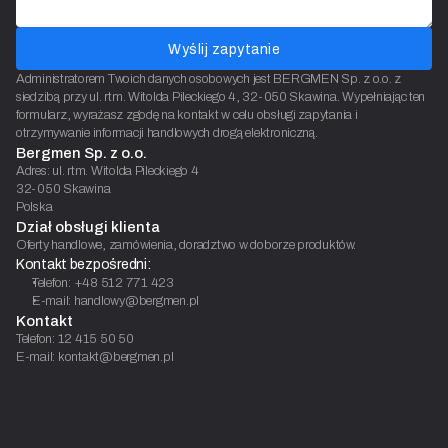
Wyślij zapytanie
Administratorem Twoich danych osobowych jest BERGMEN Sp. z o.o. z
siedzibą przy ul. rtm. Witolda Pileckiego 4, 32-050 Skawina. Wypełniając ten
formularz, wyrażasz zgodę na kontakt w celu obsługi zapytania i
otrzymywanie informacji handlowych drogą elektroniczną.
Bergmen Sp. z o.o.
Adres: ul. rtm. Witolda Pileckiego 4
32-050 Skawina
Polska
Dział obsługi klienta
Oferty handlowe, zamówienia, doradztwo w doborze produktów.
Kontakt bezpośredni:
Telefon: +48 512 771 423
E-mail: handlowy@bergmen.pl
Kontakt
Telefon: 12 415 50 50
E-mail: kontakt@bergmen.pl