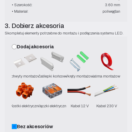
• Szerokość:
3.60 mm
• Materiał:
poliwęglan
3. Dobierz akcesoria
Skompletuj elementy potrzebne do montażu i podłączenia systemu LED.
Dodaj akcesoria
Uchwyty montażowe
Zaślepki końcowe
Wkręty montażowe
Taśma montażowa
Kostki elektryczne
Złączki elektryczne
Kabel 12 V
Kabel 230 V
Bez akcesoriów