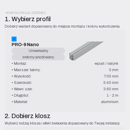
KONFIGURACJA ZESTAWU
1. Wybierz profil
Dobierz wariant dopasowany do miejsca montażu i koloru wykończenia.
PRO-9 Nano
Uniwersalny
srebrny anodowany
• Montaż:
wpust / natynk
• Max szer. taśmy:
3 mm
• Wysokość:
7.00 mm
• Szerokość:
5.40 mm
• Wewn. szer.:
3.60 mm
• Długości:
1 - 2 m
• Materiał:
aluminium
2. Dobierz klosz
Wybierz rodzaj klosza i efekt świecenia dopasowany do Twojej instalacji.