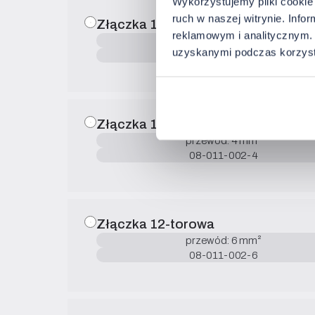
Wykorzystujemy pliki cookie 
ruch w naszej witrynie. Inf
Złączka 12-torowa
reklamowym i analitycznym. 
przewód: 2,5 mm²
uzyskanymi podczas korzysta
08-011-002-2
Złączka 12-torowa
przewód: 4 mm²
08-011-002-4
Złączka 12-torowa
przewód: 6 mm²
08-011-002-6