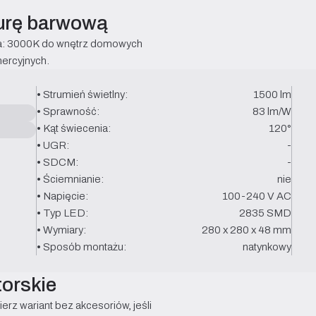
turę barwową
ła: 3000K do wnętrz domowych 
mercyjnych.
• Strumień świetlny:
1500 lm
• Sprawność:
83 lm/W
• Kąt świecenia:
120°
• UGR:
-
• SDCM:
-
• Ściemnianie:
nie
• Napięcie:
100-240 V AC
• Typ LED:
2835 SMD
• Wymiary:
280 x 280 x 48 mm
• Sposób montażu:
natynkowy
torskie
rz wariant bez akcesoriów, jeśli 