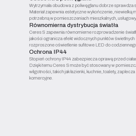
Wytrzymała obudowa z poliwęglanu dobrze sprawdza s
Materiał zapewnia estetyczne wykończenie, niewielką 
potrzebną w pomieszczeniach mieszkalnych, usługowyc
Równomierna dystrybucja światła
Ceres S zapewnia równomierne rozprowadzenie światł
jakości ogranicza efekt widocznych punktów świetlnych
rozproszone oświetlenie sufitowe LED do codziennego
Ochrona IP44
Stopień ochrony IP44 zabezpiecza oprawę przed ciałam
Dzięki temu Ceres S może być stosowany w pomieszc
wilgotności, takich jak łazienki, kuchnie, toalety, zaple
komercyjne.