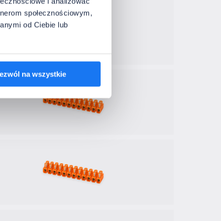
ołecznościowe i analizować
artnerom społecznościowym,
anymi od Ciebie lub
ezwól na wszystkie