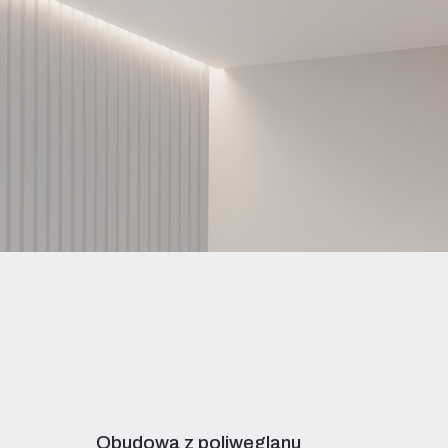
Obudowa z poliwęglanu