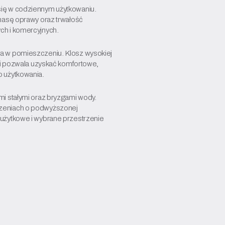
ię w codziennym użytkowaniu.
masę oprawy oraz trwałość
h i komercyjnych.
a w pomieszczeniu. Klosz wysokiej
 i pozwala uzyskać komfortowe,
 użytkowania.
i stałymi oraz bryzgami wody.
zeniach o podwyższonej
cza użytkowe i wybrane przestrzenie