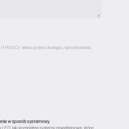
. b i f RODO). Masz prawo dostępu, sprostowania,
enie w sposób systemowy.
ED, jak i kompletne systemy oświetleniowe, które