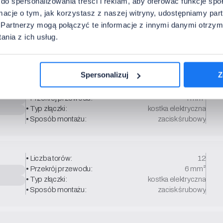
do spersonalizowania treści i reklam, aby oferować funkcje sp
ormacje o tym, jak korzystasz z naszej witryny, udostępniamy p
• Liczba torów:
12
Partnerzy mogą połączyć te informacje z innymi danymi otrzym
• Przekrój przewodu:
2,5 mm²
• Typ złączki:
kostka elektryczna
nia z ich usług.
• Sposób montażu:
zacisk śrubowy
Spersonalizuj
Z
• Liczba torów:
12
• Przekrój przewodu:
4 mm²
• Typ złączki:
kostka elektryczna
• Sposób montażu:
zacisk śrubowy
• Liczba torów:
12
• Przekrój przewodu:
6 mm²
• Typ złączki:
kostka elektryczna
• Sposób montażu:
zacisk śrubowy