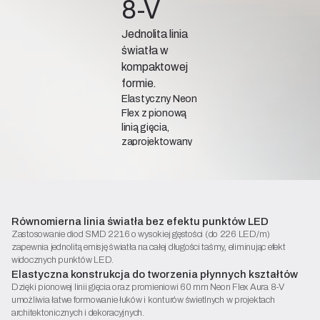
8-V
Jednolita linia
światła w
kompaktowej
formie.
Elastyczny Neon
Flex z pionową
linią gięcia,
zaprojektowany
do tworzenia
równomiernych i
eleganckich linii
świetlnych w
projektach
Równomierna linia światła bez efektu punktów LED
architektonicznych
Zastosowanie diod SMD 2216 o wysokiej gęstości (do 226 LED/m)
oraz
zapewnia jednolitą emisję światła na całej długości taśmy, eliminując efekt
dekoracyjnych.
widocznych punktów LED.
Elastyczna konstrukcja do tworzenia płynnych kształtów
Dzięki pionowej linii gięcia oraz promieniowi 60 mm Neon Flex Aura 8-V
umożliwia łatwe formowanie łuków i konturów świetlnych w projektach
architektonicznych i dekoracyjnych.
Karta katalogowa