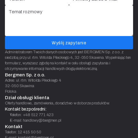
Wyślij zapytanie
Administratorem Twoich danych osobowych jest BERGMEN Sp. z o.o. z
siedzibą przy ul. rtm. Witolda Pileckiego 4, 32-050 Skawina. Wypełniając ten
formularz, wyrażasz zgodę na kontakt w celu obsługi zapytania i
otrzymywanie informacji handlowych drogą elektroniczną.
Bergmen Sp. z o.o.
Adres: ul. rtm. Witolda Pileckiego 4
32-050 Skawina
Polska
Dział obsługi klienta
Oferty handlowe, zamówienia, doradztwo w doborze produktów.
Kontakt bezpośredni:
Telefon: +48 512 771 423
E-mail: handlowy@bergmen.pl
Kontakt
Telefon: 12 415 50 50
E-mail: kontakt@bergmen.pl