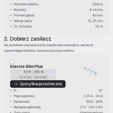
•   Strumień świetlny:
568 lm
•   Wymiary:
8 x 8 mm
•   Promień gięcia:
60 mm
•   Sekcja cięcia:
31,25 mm
•   Dł. (m/rolka):
50 m
2. Dobierz zasilacz
Na podstawie wybranej barwy światła rekomendujemy zasilacze 
zapewniające stabilną i bezpieczną pracę systemu.
Electra Slim Plus
30 W - 360 W
12 V DC - 24 V DC
→   Specyfikacja techniczna
•   IP:
67
•   Prąd wyjściowy:
1.25 A - 30 A
•   Sprawność:
85% - 90%
•   Napięcie wejściowe:
170 - 250 V AC
•   Tryby pracy:
Stałonapięciowy