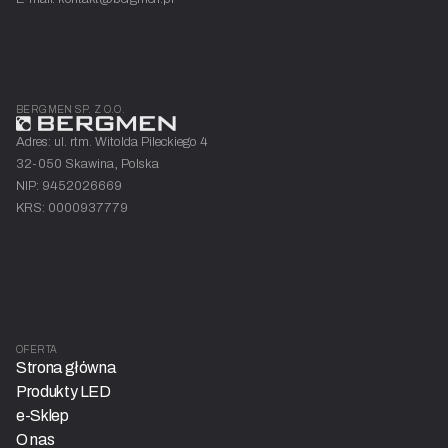
BERGMEN SP. Z O.O.
Adres: ul. rtm. Witolda Pileckiego 4
32-050 Skawina, Polska
NIP: 9452026669
KRS: 0000937779
OFERTA
Strona główna
Produkty LED
e-Sklep
O nas