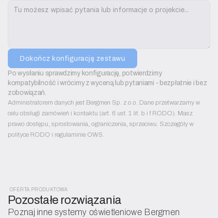
Dokończ konfigurację zestawu
Po wysłaniu sprawdzimy konfigurację, potwierdzimy 
kompatybilność i wrócimy z wyceną lub pytaniami - bezpłatnie i bez 
zobowiązań.
Administratorem danych jest Bergmen Sp. z o.o. Dane przetwarzamy w
celu obsługi zamówień i kontaktu (art. 6 ust. 1 lit. b i f RODO). Masz
prawo dostępu, sprostowania, ograniczenia, sprzeciwu. Szczegóły w
polityce RODO i regulaminie OWS.
OFERTA PRODUKTOWA
Pozostałe rozwiązania
Poznaj inne systemy oświetleniowe Bergmen