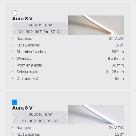
Aura 8-V
4000 K · 8 W
01-002-097-04-67-01
•   Napięcie:
24 V DC
•   Kąt świecenia:
120°
•   Strumień świetlny:
580 lm
•   Wymiary:
8 x 8 mm
•   Promień gięcia:
60 mm
•   Sekcja cięcia:
31,25 mm
•   Dł. (m/rolka):
50 m
Aura 8-V
6000 K · 8 W
01-002-097-03-67
•   Napięcie:
24 V DC
•   Kąt świecenia:
120°