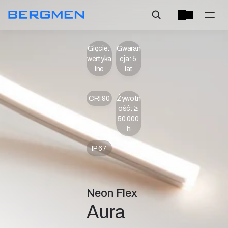
Gięcie: 
Gwaran
wertyka
cja: 5 
lne
lat
CRI 90
Żywotn
ość: ≥ 
50 000 
h
IP 67
Neon Flex
Aura 