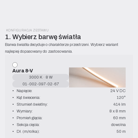
KONFIGURACJA ZESTAWU
1. Wybierz barwę światła
Barwa światła decyduje o charakterze przestrzeni. Wybierz wariant 
najlepiej dopasowany do zastosowania.
Aura 8-V
3000 K · 8 W
01-002-097-02-67
•   Napięcie:
24 V DC
•   Kąt świecenia:
120°
•   Strumień świetlny:
414 lm
•   Wymiary:
8 x 8 mm
•   Promień gięcia:
60 mm
•   Sekcja cięcia:
dowolna
•   Dł. (m/rolka):
50 m