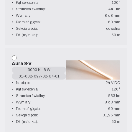
•   Kąt świecenia:
120°
•   Strumień świetlny:
441 lm
•   Wymiary:
8 x 8 mm
•   Promień gięcia:
60 mm
•   Sekcja cięcia:
dowolna
•   Dł. (m/rolka):
50 m
Aura 8-V
3000 K · 8 W
01-002-097-02-67-01
•   Napięcie:
24 V DC
•   Kąt świecenia:
120°
•   Strumień świetlny:
533 lm
•   Wymiary:
8 x 8 mm
•   Promień gięcia:
60 mm
•   Sekcja cięcia:
31,25 mm
•   Dł. (m/rolka):
50 m