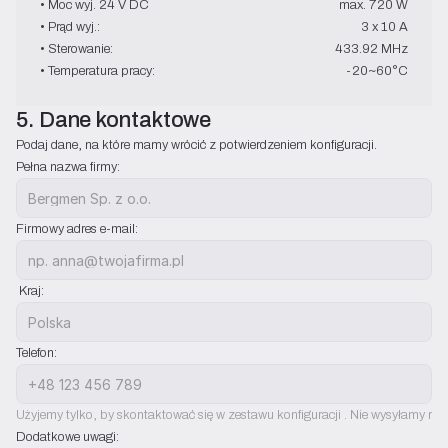
• Moc wyj. 24 V DC
max. 720 W
• Prąd wyj.:
3 x 10 A
• Sterowanie:
433.92 MHz
• Temperatura pracy:
-20~60°C
5. Dane kontaktowe
Podaj dane, na które mamy wrócić z potwierdzeniem konfiguracji.
Pełna nazwa firmy:
Firmowy adres e-mail:
 Kraj:
Telefon:
Użyjemy tylko, by skontaktować się w zestawu konfiguracji . Nie wysyłamy rek
Dodatkowe uwagi: