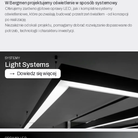
W Bergmen projektujemy oświetlenie w sposób systemowy.
Oferujemy zarówno gotowe oprawy LED, jak i kompletne systemy
oświetleniowe, które pozwalają budować przestrzeń światłem - od koncepcji
po realizację.
Niezależnie od skali projektu, pomagamy dobrać rozwiązanie dopasowane do
potrzeb, technologii i charakteru inwestycji.
SYSTEMY
Light Systems
→   Dowiedz się więcej