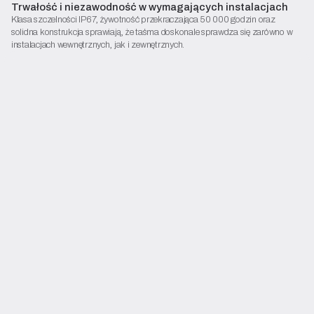
Trwałość i niezawodność w wymagających instalacjach
Kontakt
Klasa szczelności IP67, żywotność przekraczająca 50 000 godzin oraz
solidna konstrukcja sprawiają, że taśma doskonale sprawdza się zarówno w
Rozpocznij konfigurację
instalacjach wewnętrznych, jak i zewnętrznych.