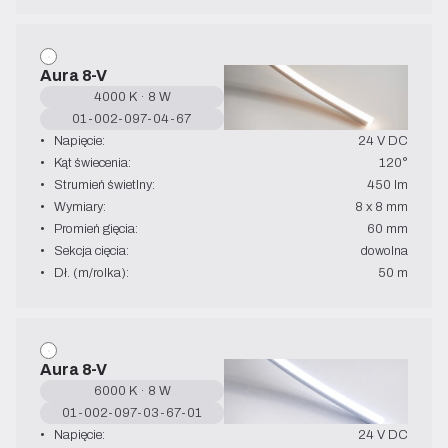
Aura 8-V
4000 K · 8 W
01-002-097-04-67
•   Napięcie:
24 V DC
•   Kąt świecenia:
120°
•   Strumień świetlny:
450 lm
•   Wymiary:
8 x 8 mm
•   Promień gięcia:
60 mm
•   Sekcja cięcia:
dowolna
•   Dł. (m/rolka):
50 m
Aura 8-V
6000 K · 8 W
01-002-097-03-67-01
•   Napięcie:
24 V DC