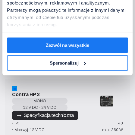
MLR1
społecznościowym, reklamowym i analitycznym.
MONO
Partnerzy mogą połączyć te informacje z innymi danymi
12 V DC - 24 V DC
otrzymanymi od Ciebie lub uzyskanymi podczas
→   Specyfikacja techniczna
korzystania z ich usług.
• IP:
20
• Moc wyj. 12 V DC:
max. 72 W
• Moc wyj. 24 V DC
max. 144 W
Zezwól na wszystkie
• Prąd wyj.:
6 A
• Sterowanie:
2.4 GHz
Spersonalizuj
• Temperatura pracy:
-10~40°C
Contra HP 3
MONO
12 V DC - 24 V DC
→   Specyfikacja techniczna
• IP:
40
• Moc wyj. 12 V DC:
max. 360 W