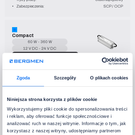
•   Zabezpieczenia:
SCP / OCP
Compact
60 W - 360 W
12 V DC - 24 V DC
→   Specyfikacja techniczna
•   IP:
68
•   Prąd wyjściowy:
5 A - 30 A
•   Sprawność:
91% - 92%
Zgoda
Szczegóły
O plikach cookies
•   Napięcie wejściowe:
200~240 V AC
•   Tryby pracy:
Stałonapięciowy
•   Zabezpieczenia:
SCP / OVP / OTP / OCP
Niniejsza strona korzysta z plików cookie
Wykorzystujemy pliki cookie do spersonalizowania treści
3. Wybierz sposób sterowania
i reklam, aby oferować funkcje społecznościowe i
Zdecyduj, jak chcesz kontrolować oświetlenie na co dzień.
analizować ruch w naszej witrynie. Informacje o tym, jak
korzystasz z naszej witryny, udostępniamy partnerom