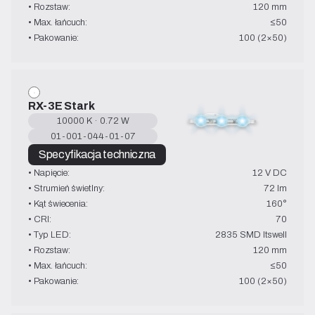
• Rozstaw:
120 mm
• Max. łańcuch:
≤50
• Pakowanie:
100 (2×50)
RX-3E Stark
10000 K · 0.72 W
01-001-044-01-07
Specyfikacja techniczna
• Napięcie:
12 V DC
• Strumień świetlny:
72 lm
• Kąt świecenia:
160°
• CRI:
70
• Typ LED:
2835 SMD Itswell
• Rozstaw:
120 mm
• Max. łańcuch:
≤50
• Pakowanie:
100 (2×50)