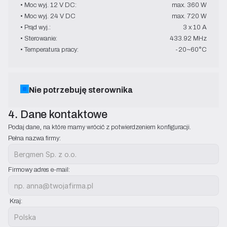
• Moc wyj. 12 V DC:
max. 360 W
• Moc wyj. 24 V DC
max. 720 W
• Prąd wyj.:
3 x 10 A
• Sterowanie:
433.92 MHz
• Temperatura pracy:
-20~60°C
Nie potrzebuję sterownika
4. Dane kontaktowe
Podaj dane, na które mamy wrócić z potwierdzeniem konfiguracji.
Pełna nazwa firmy:
Firmowy adres e-mail:
 Kraj: