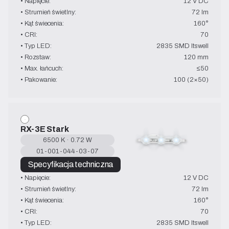
• Napięcie:
12 V DC
• Strumień świetlny:
72 lm
• Kąt świecenia:
160°
• CRI:
70
• Typ LED:
2835 SMD Itswell
• Rozstaw:
120 mm
• Max. łańcuch:
≤50
• Pakowanie:
100 (2×50)
RX-3E Stark
6500 K · 0.72 W
01-001-044-03-07
Specyfikacja techniczna
• Napięcie:
12 V DC
• Strumień świetlny:
72 lm
• Kąt świecenia:
160°
• CRI:
70
• Typ LED:
2835 SMD Itswell