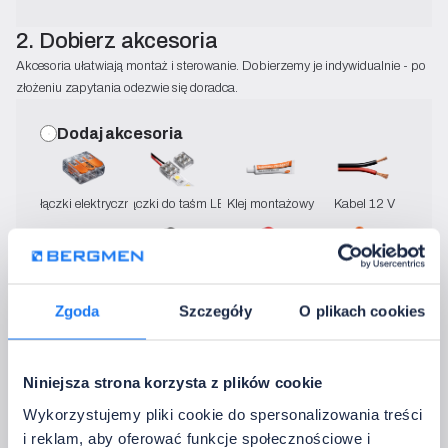
2. Dobierz akcesoria
Akcesoria ułatwiają montaż i sterowanie. Dobierzemy je indywidualnie - po
złożeniu zapytania odezwie się doradca.
Dodaj akcesoria
Złączki elektryczne
Złączki do taśm LED
Klej montażowy
Kabel 12 V
Kabel 230 V
Kabel z wtyczką
Taśma dwustronna
Kostki elektryczne
Zgoda
Szczegóły
O plikach cookies
Nie potrzebuję akcesoriów
Niniejsza strona korzysta z plików cookie
3. Wybierz sposób sterowania
Wykorzystujemy pliki cookie do spersonalizowania treści
Wybierz sposób sterowania modułami.
i reklam, aby oferować funkcje społecznościowe i