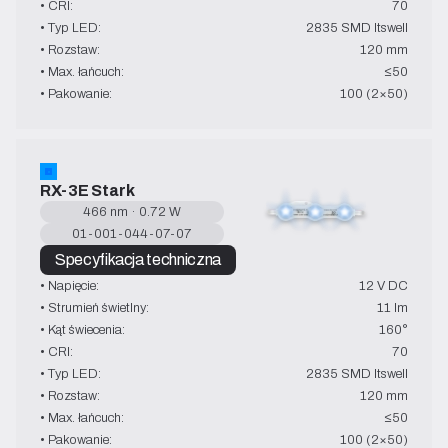
• CRI:
70
• Typ LED:
2835 SMD Itswell
• Rozstaw:
120 mm
• Max. łańcuch:
≤50
• Pakowanie:
100 (2×50)
RX-3E Stark
466 nm · 0.72 W
01-001-044-07-07
Specyfikacja techniczna
• Napięcie:
12 V DC
• Strumień świetlny:
11 lm
• Kąt świecenia:
160°
• CRI:
70
• Typ LED:
2835 SMD Itswell
• Rozstaw:
120 mm
• Max. łańcuch:
≤50
• Pakowanie:
100 (2×50)