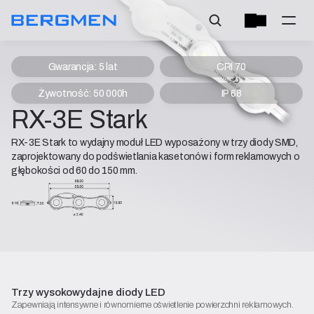
Gwarancja: 5 lat
CRI 70
Żywotność: 50 000h
IP 68
RX-3E Stark
RX-3E Stark to wydajny moduł LED wyposażony w trzy diody SMD,
zaprojektowany do podświetlania kasetonów i form reklamowych o
głębokości od 60 do 150 mm.
Karta katalogowa
Deklaracja zgodności
Rozpocznij konfigurację
Trzy wysokowydajne diody LED
Zapewniają intensywne i równomierne oświetlenie powierzchni reklamowych.