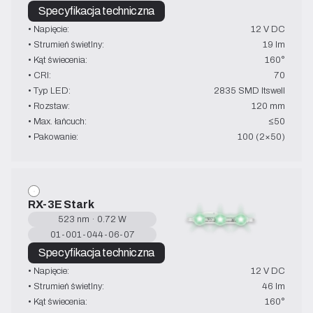
Specyfikacja techniczna
• Napięcie:
12 V DC
• Strumień świetlny:
19 lm
• Kąt świecenia:
160°
• CRI:
70
• Typ LED:
2835 SMD Itswell
• Rozstaw:
120 mm
• Max. łańcuch:
≤50
• Pakowanie:
100 (2×50)
RX-3E Stark
523 nm · 0.72 W
01-001-044-06-07
Specyfikacja techniczna
• Napięcie:
12 V DC
• Strumień świetlny:
46 lm
• Kąt świecenia:
160°