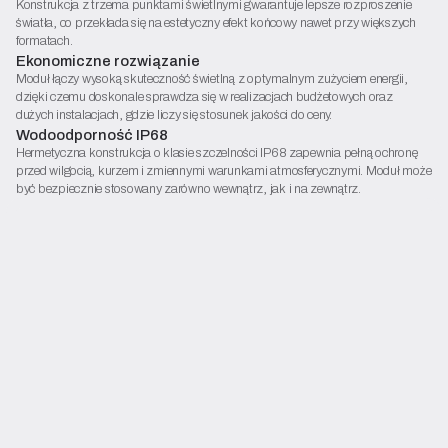
Konstrukcja z trzema punktami świetlnymi gwarantuje lepsze rozproszenie
światła, co przekłada się na estetyczny efekt końcowy nawet przy większych
formatach.
Ekonomiczne rozwiązanie
Moduł łączy wysoką skuteczność świetlną z optymalnym zużyciem energii,
dzięki czemu doskonale sprawdza się w realizacjach budżetowych oraz
dużych instalacjach, gdzie liczy się stosunek jakości do ceny.
Wodoodporność IP68
Hermetyczna konstrukcja o klasie szczelności IP68 zapewnia pełną ochronę
przed wilgocią, kurzem i zmiennymi warunkami atmosferycznymi. Moduł może
być bezpiecznie stosowany zarówno wewnątrz, jak i na zewnątrz.