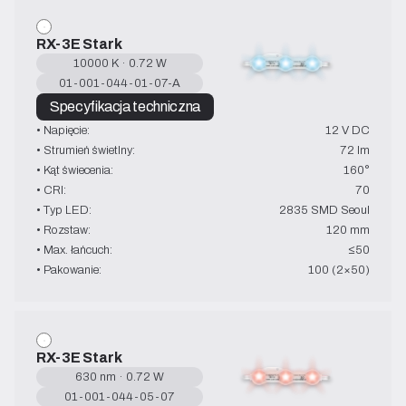
RX-3E Stark
10000 K · 0.72 W
01-001-044-01-07-A
Specyfikacja techniczna
• Napięcie:
12 V DC
• Strumień świetlny:
72 lm
• Kąt świecenia:
160°
• CRI:
70
• Typ LED:
2835 SMD Seoul
• Rozstaw:
120 mm
• Max. łańcuch:
≤50
• Pakowanie:
100 (2×50)
RX-3E Stark
630 nm · 0.72 W
01-001-044-05-07