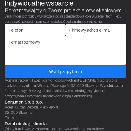
Indywidualne wsparcie
Porozmawiajmy o Twoim projekcie oświetleniowym
Jeśli Twoje potrzeby wykraczają poza standardową konfigurację Neon Flex,
opisz swój projekt - pomożemy dobrać optymalne rozwiązanie.
Wyślij zapytanie
Administratorem Twoich danych osobowych jest BERGMEN Sp. z o.o. z
siedzibą przy ul. rtm. Witolda Pileckiego 4, 32-050 Skawina. Wypełniając ten
formularz, wyrażasz zgodę na kontakt w celu obsługi zapytania i
otrzymywanie informacji handlowych drogą elektroniczną.
Bergmen Sp. z o.o.
Adres: ul. rtm. Witolda Pileckiego 4
32-050 Skawina
Polska
Dział obsługi klienta
Oferty handlowe, zamówienia, doradztwo w doborze produktów.