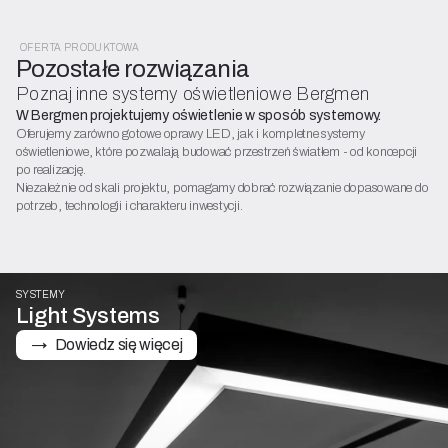
OFERTA PRODUKTOWA
Pozostałe rozwiązania
Poznaj inne systemy oświetleniowe Bergmen
W Bergmen projektujemy oświetlenie w sposób systemowy.
Oferujemy zarówno gotowe oprawy LED, jak i kompletne systemy
oświetleniowe, które pozwalają budować przestrzeń światłem - od koncepcji
po realizację.
Niezależnie od skali projektu, pomagamy dobrać rozwiązanie dopasowane do
potrzeb, technologii i charakteru inwestycji.
SYSTEMY
Light Systems
→   Dowiedz się więcej