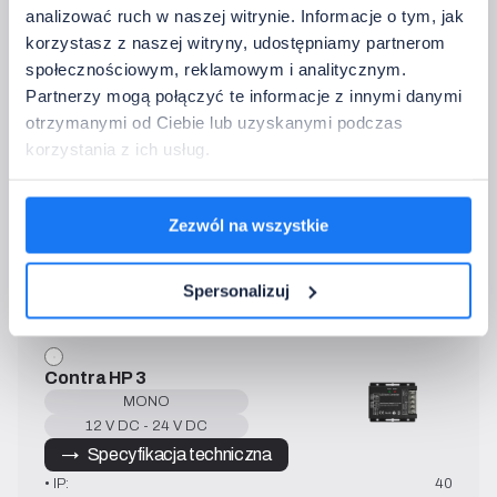
analizować ruch w naszej witrynie. Informacje o tym, jak
MLR1
korzystasz z naszej witryny, udostępniamy partnerom
MONO
społecznościowym, reklamowym i analitycznym.
12 V DC - 24 V DC
Partnerzy mogą połączyć te informacje z innymi danymi
→   Specyfikacja techniczna
otrzymanymi od Ciebie lub uzyskanymi podczas
• IP:
20
korzystania z ich usług.
• Moc wyj. 12 V DC:
max. 72 W
• Moc wyj. 24 V DC
max. 144 W
• Prąd wyj.:
6 A
Zezwól na wszystkie
• Sterowanie:
2.4 GHz
• Temperatura pracy:
-10~40°C
Spersonalizuj
Contra HP 3
MONO
12 V DC - 24 V DC
→   Specyfikacja techniczna
• IP:
40