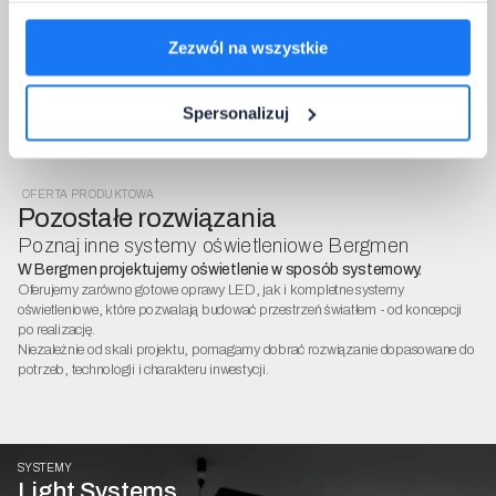
celu obsługi zamówień i kontaktu (art. 6 ust. 1 lit. b i f RODO). Masz
prawo dostępu, sprostowania, ograniczenia, sprzeciwu. Szczegóły w
Zezwól na wszystkie
polityce RODO i regulaminie OWS.
Spersonalizuj
OFERTA PRODUKTOWA
Pozostałe rozwiązania
Poznaj inne systemy oświetleniowe Bergmen
W Bergmen projektujemy oświetlenie w sposób systemowy.
Oferujemy zarówno gotowe oprawy LED, jak i kompletne systemy
oświetleniowe, które pozwalają budować przestrzeń światłem - od koncepcji
po realizację.
Niezależnie od skali projektu, pomagamy dobrać rozwiązanie dopasowane do
potrzeb, technologii i charakteru inwestycji.
SYSTEMY
Light Systems