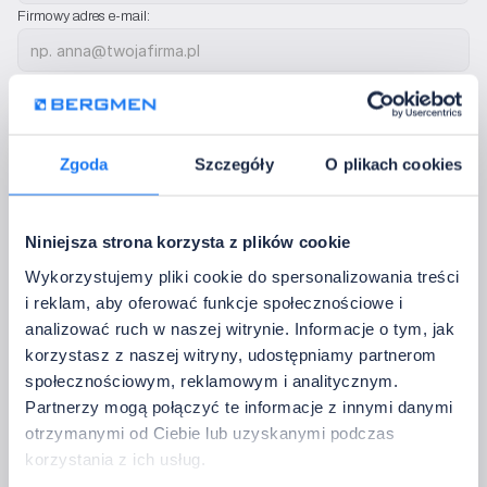
Firmowy adres e-mail:
 Kraj:
Telefon:
Zgoda
Szczegóły
O plikach cookies
Użyjemy tylko, by skontaktować się w zestawu konfiguracji . Nie wysyłamy rek
Dodatkowe uwagi:
Niniejsza strona korzysta z plików cookie
Wykorzystujemy pliki cookie do spersonalizowania treści
i reklam, aby oferować funkcje społecznościowe i
analizować ruch w naszej witrynie. Informacje o tym, jak
korzystasz z naszej witryny, udostępniamy partnerom
społecznościowym, reklamowym i analitycznym.
Dokończ konfigurację zestawu
Partnerzy mogą połączyć te informacje z innymi danymi
Po wysłaniu sprawdzimy konfigurację, potwierdzimy 
otrzymanymi od Ciebie lub uzyskanymi podczas
kompatybilność i wrócimy z wyceną lub pytaniami - bezpłatnie i bez 
zobowiązań.
korzystania z ich usług.
Administratorem danych jest Bergmen Sp. z o.o. Dane przetwarzamy w