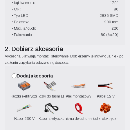
• Kąt świecenia:
170°
• CRI:
80
• Typ LED:
2835 SMD
• Rozstaw:
200 mm
• Max. łańcuch:
≤20
• Pakowanie:
80 (4×20)
2. Dobierz akcesoria
Akcesoria ułatwiają montaż i sterowanie. Dobierzemy je indywidualnie - po
złożeniu zapytania odezwie się doradca.
Dodaj akcesoria
Złączki elektryczne
Złączki do taśm LED
Klej montażowy
Kabel 12 V
Kabel 230 V
Kabel z wtyczką
Taśma dwustronna
Kostki elektryczne