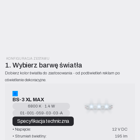
KONFIGURACJA ZESTAWU
1. Wybierz barwę światła
Dobierz kolor światła do zastosowania - od podświetleń reklam po 
oświetlenie dekoracyjne.
BS-3 XL MAX
6800 K · 1.4 W
01-001-059-03-03-A
Specyfikacja techniczna
• Napięcie:
12 V DC
• Strumień świetlny:
195 lm