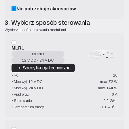
Nie potrzebuję akcesoriów
3. Wybierz sposób sterowania
Wybierz sposób sterowania modułami.
MLR1
MONO
12 V DC - 24 V DC
→   Specyfikacja techniczna
• IP:
20
• Moc wyj. 12 V DC:
max. 72 W
• Moc wyj. 24 V DC
max. 144 W
• Prąd wyj.:
6 A
• Sterowanie:
2.4 GHz
• Temperatura pracy:
-10~40°C