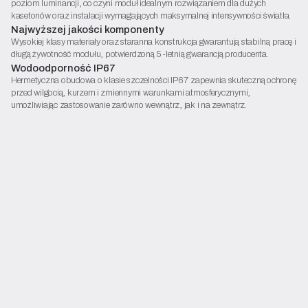
poziom luminancji, co czyni moduł idealnym rozwiązaniem dla dużych
kasetonów oraz instalacji wymagających maksymalnej intensywności światła.
Najwyższej jakości komponenty
Wysokiej klasy materiały oraz staranna konstrukcja gwarantują stabilną pracę i
długą żywotność modułu, potwierdzoną 5-letnią gwarancją producenta.
Wodoodporność IP67
Hermetyczna obudowa o klasie szczelności IP67 zapewnia skuteczną ochronę
przed wilgocią, kurzem i zmiennymi warunkami atmosferycznymi,
umożliwiając zastosowanie zarówno wewnątrz, jak i na zewnątrz.