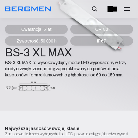
Gwarancja: 5 lat
CRI 80
Żywotność: 50 000 h
IP 67
BS-3 XL MAX
BS-3 XL MAX to wysokowydajny moduł LED wyposażony w trzy
diody o zwiększonej mocy, zaprojektowany do podświetlania
kasetonów i form reklamowych o głębokości od 60 do 150 mm.
Karta katalogowa
Deklaracja zgodności
Rozpocznij konfigurację
Najwyższa jasność w swojej klasie
Zastosowanie trzech wydajnych diod LED pozwala osiągnąć bardzo wysoki