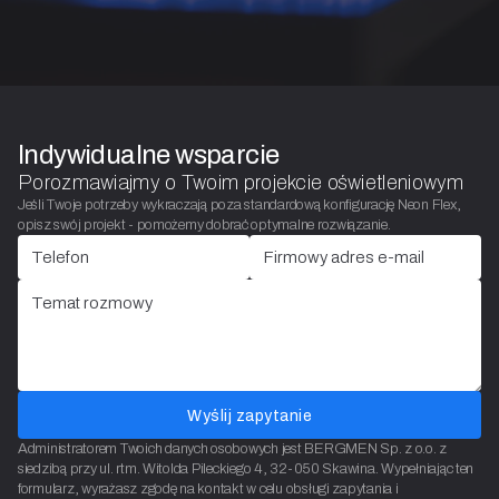
Indywidualne wsparcie
Porozmawiajmy o Twoim projekcie oświetleniowym
Jeśli Twoje potrzeby wykraczają poza standardową konfigurację Neon Flex,
opisz swój projekt - pomożemy dobrać optymalne rozwiązanie.
Wyślij zapytanie
Administratorem Twoich danych osobowych jest BERGMEN Sp. z o.o. z
siedzibą przy ul. rtm. Witolda Pileckiego 4, 32-050 Skawina. Wypełniając ten
formularz, wyrażasz zgodę na kontakt w celu obsługi zapytania i