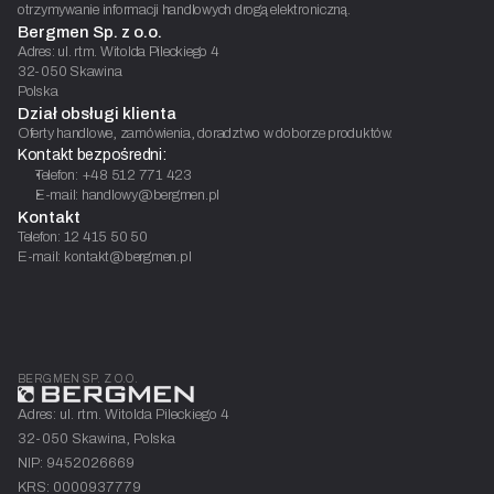
otrzymywanie informacji handlowych drogą elektroniczną.
Bergmen Sp. z o.o.
Adres: ul. rtm. Witolda Pileckiego 4
32-050 Skawina
Polska
Dział obsługi klienta
Oferty handlowe, zamówienia, doradztwo w doborze produktów.
Kontakt bezpośredni:
Telefon: +48 512 771 423
E-mail: handlowy@bergmen.pl
Kontakt
Telefon: 12 415 50 50
E-mail: kontakt@bergmen.pl
BERGMEN SP. Z O.O.
Adres: ul. rtm. Witolda Pileckiego 4
32-050 Skawina, Polska
NIP: 9452026669
KRS: 0000937779