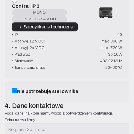
Contra HP 3
MONO
12 V DC - 24 V DC
→   Specyfikacja techniczna
• IP:
40
• Moc wyj. 12 V DC:
max. 360 W
• Moc wyj. 24 V DC
max. 720 W
• Prąd wyj.:
3 x 10 A
• Sterowanie:
433.92 MHz
• Temperatura pracy:
-20~60°C
Nie potrzebuję sterownika
4. Dane kontaktowe
Podaj dane, na które mamy wrócić z potwierdzeniem konfiguracji.
Pełna nazwa firmy: