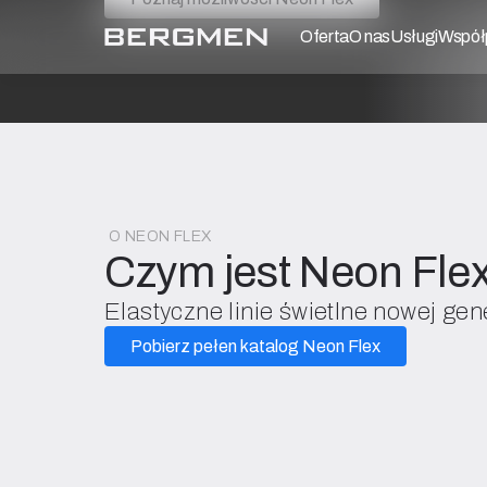
Oferta
O nas
Usługi
Współ
O NEON FLEX
Czym jest Neon Fle
Elastyczne linie świetlne nowej gen
Pobierz pełen katalog Neon Flex