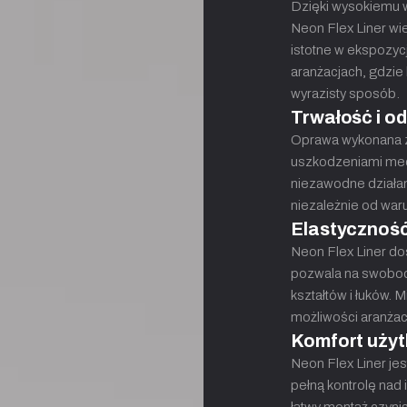
Dzięki wysokiemu 
Neon Flex Liner wie
istotne w ekspozyc
aranżacjach, gdzie 
wyrazisty sposób.
Trwałość i o
Oprawa wykonana z 
uszkodzeniami mec
niezawodne działan
niezależnie od wa
Elastyczność
Neon Flex Liner dos
pozwala na swobodn
kształtów i łuków.
możliwości aranżac
Komfort uży
Neon Flex Liner je
pełną kontrolę nad 
łatwy montaż czynią