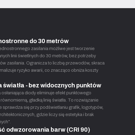
dnostronne do 30 metrów
jednostronnego zasilania możliwe jest tworzenie
nych linii świetlnych do 30 metrów, bez potrzeby
w zasilania. Ogranicza to liczbę przewodów, skraca
nimalizuje ryzyko awarii, co znacząco obniża koszty
ia światła - bez widocznych punktów
 osłaniająca diody eliminuje efekt punktowego
równomierną, gładką linię światła. To rozwiązanie
 sprawdza się przy podświetlaniu grafik, logotypów,
chitektonicznych, gdzie liczy się estetyka i brak
nych”.
ść odwzorowania barw (CRI 90)