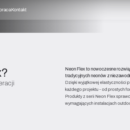
praca
Kontakt
x?
Neon Flex to nowoczesne rozwiąz
tradycyjnych neonów z niezawodn
eracji
Dzięki wyjątkowej elastyczności 
każdego projektu - od prostych form
Produkty z serii Neon Flex sprawd
wymagających instalacjach outdo