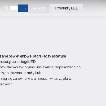
e-Sklep
Produkty LED
anie oświetleniowe, które łączy estetykę
ością technologii LED.
pozwala tworzyć płynne linie światła, dopasowane do
 po złożone kształty i łuki.
zają się zarówno w aranżacjach wnętrz, jak i w
orowych.