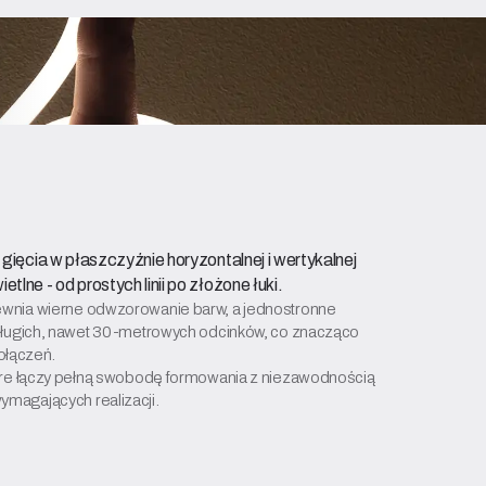
 gięcia w płaszczyźnie horyzontalnej i wertykalnej
lne - od prostych linii po złożone łuki.
ewnia wierne odwzorowanie barw, a jednostronne
 długich, nawet 30-metrowych odcinków, co znacząco
połączeń.
tóre łączy pełną swobodę formowania z niezawodnością
magających realizacji.