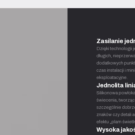
Zasilanie je
Dzięki technologii 
długich, nieprzerwa
dodatkowych punktó
czas instalacji i mi
eksploatacyjne.
Jednolita lin
Silikonowa powłoka
świecenia, tworząc 
szczególnie dobrze
znaków czy detali ar
efektu „plam świetl
Wysoka jako