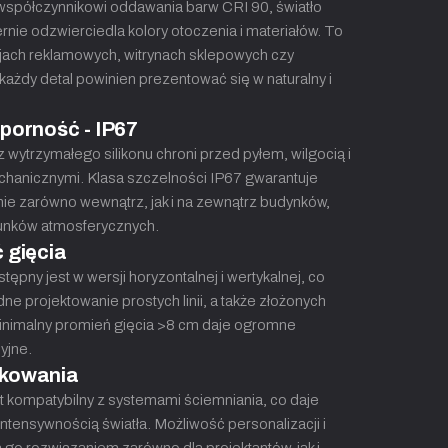
współczynnikowi oddawania barw CRI 90, światło
rnie odzwierciedla kolory otoczenia i materiałów. To
jach reklamowych, witrynach sklepowych czy
każdy detal powinien prezentować się w naturalny i
dporność - IP67
wytrzymałego silikonu chroni przed pyłem, wilgocią i
hanicznymi. Klasa szczelności IP67 gwarantuje
ie zarówno wewnątrz, jak i na zewnątrz budynków,
runków atmosferycznych.
 gięcia
tępny jest w wersji horyzontalnej i wertykalnej, co
e projektowanie prostych linii, a także złożonych
 Minimalny promień gięcia >8 cm daje ogromne
yjne.
tkowania
st kompatybilny z systemami ściemniania, co daje
intensywnością światła. Możliwość personalizacji i
 go rozwiązaniem zarówno dla projektantów, jak i