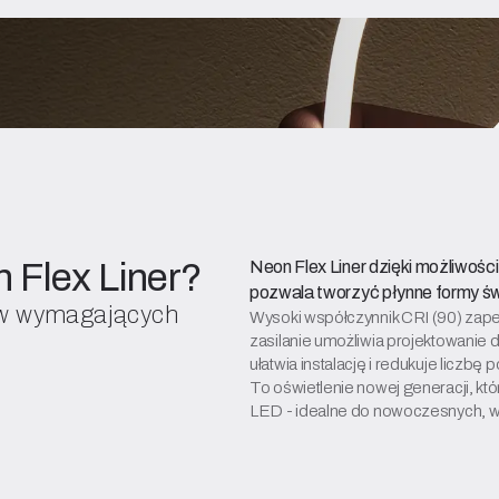
lex
odnością LED
wysoki CRI 90 i możliwość
 Flex Liner?
stronnym zasilaniem
Neon Flex Liner dzięki możliwości
a silikonowa powłoka
pozwala tworzyć płynne formy świet
tów wymagających
 na zewnątrz.
Wysoki współczynnik CRI (90) zap
zasilanie umożliwia projektowanie
ułatwia instalację i redukuje liczbę 
To oświetlenie nowej generacji, k
LED - idealne do nowoczesnych, wy