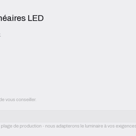
inéaires LED
.
de vous conseiller.
 plage de production - nous adapterons le luminaire à vos exigence