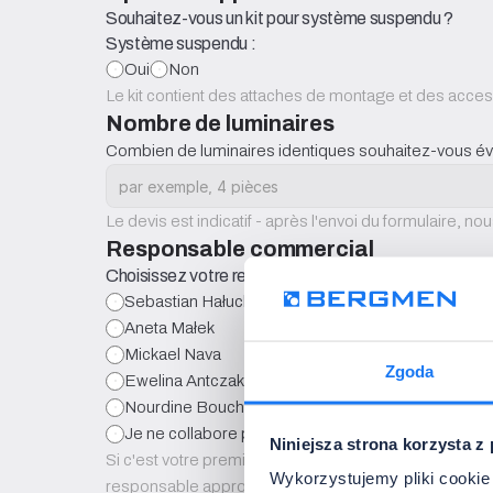
Souhaitez-vous un kit pour système suspendu ?
Système suspendu :
Oui
Non
Le kit contient des attaches de montage et des accesso
Nombre de luminaires
Combien de luminaires identiques souhaitez-vous év
Le devis est indicatif - après l'envoi du formulaire, n
Responsable commercial
Choisissez votre responsable commercial (si vous co
Sebastian Hałucha
Aneta Małek
Mickael Nava
Zgoda
Ewelina Antczak
Nourdine Bouchahda
Je ne collabore pas encore avec Bergmen
Niniejsza strona korzysta z
Si c'est votre première demande - ne vous inquiétez p
Wykorzystujemy pliki cookie 
responsable approprié.