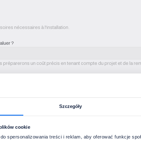
ires nécessaires à l'installation.
aluer ?
ous préparerons un coût précis en tenant compte du projet et de la rem
llaborez déjà avec nous).
Szczegóły
 plików cookie
as, nous la transmettrons au 
do spersonalizowania treści i reklam, aby oferować funkcje sp