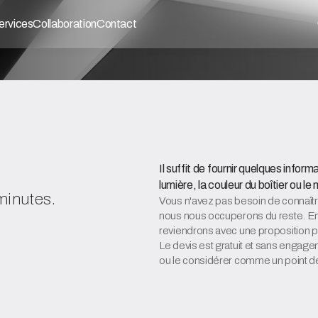
ervices
Collaboration
Contact
Il suffit de fournir quelques inform
lumière, la couleur du boîtier ou 
minutes.
Vous n'avez pas besoin de connaître
nous nous occuperons du reste. En 
reviendrons avec une proposition pr
Le devis est gratuit et sans enga
ou le considérer comme un point de 