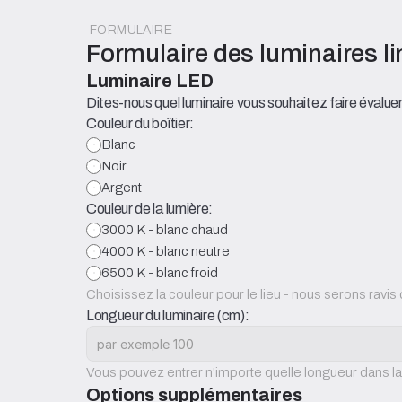
FORMULAIRE
Formulaire des luminaires l
Luminaire LED
Dites-nous quel luminaire vous souhaitez faire évaluer
Couleur du boîtier:
Blanc
Noir
Argent
Couleur de la lumière:
3000 K - blanc chaud
4000 K - blanc neutre
6500 K - blanc froid
Choisissez la couleur pour le lieu - nous serons ravis 
Longueur du luminaire (cm):
Vous pouvez entrer n'importe quelle longueur dans la
Options supplémentaires