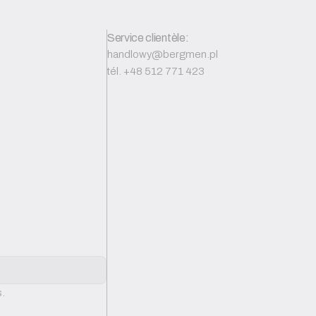
Service clientèle:
handlowy@bergmen.pl
tél. +48 512 771 423
s.