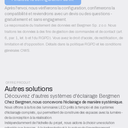
Après l'envoi, nous vérifierons la configuration, confirmerons la 
compatibilité et reviendrons avec un devis ou des questions - 
gratuitement et sans engagement.
Le responsable du traitement des données est Bergmen Sp. z o.o. Nous
traitons les données à des fins de gestion des commandes et de contact (art.
6, par. 1, let. b et f du RGPD). Vous avez le droit d'accès, de rectification, de
limitation et d'opposition. Détails dans la politique RGPD et les conditions
générales OWS.
OFFRE PRODUIT
Autres solutions
Découvrez d'autres systèmes d'éclairage Bergmen
Chez Bergmen, nous concevons l'éclairage de manière systémique.
Nous offrons à la fois des luminaires LED prêts à l'emploi et des systèmes
d'éclairage complets, qui permettent de construire des espaces avec la lumière -
de la conception à la réalisation.
Indépendamment de l'échelle du projet, nous aidons à choisir une solution
adaptée aux besoins, à la technologie et à la nature de l'investissement.