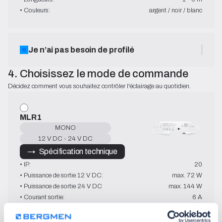
• Couleurs:
argent / noir / blanc
Je n’ai pas besoin de profilé
4. Choisissez le mode de commande
Décidez comment vous souhaitez contrôler l'éclairage au quotidien.
MLR1
MONO
12 V DC - 24 V DC
→   Spécification technique
• IP:
20
• Puissance de sortie 12 V DC:
max. 72 W
• Puissance de sortie 24 V DC
max. 144 W
• Courant sortie:
6 A
• Pilotage:
2,4 GHz
• Température de fonctionnement:
-10~40°C