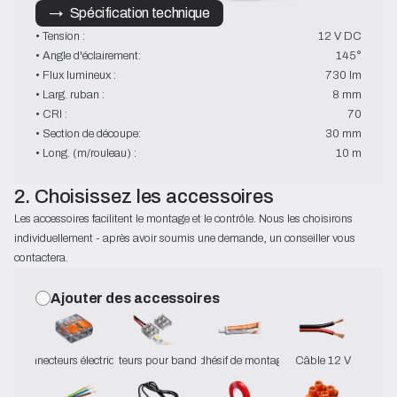
→   Spécification technique
• Tension :
12 V DC
• Angle d'éclairement:
145°
• Flux lumineux :
730 lm
• Larg. ruban :
8 mm
• CRI :
70
• Section de découpe:
30 mm
• Long. (m/rouleau) :
10 m
2. Choisissez les accessoires
Les accessoires facilitent le montage et le contrôle. Nous les choisirons
individuellement - après avoir soumis une demande, un conseiller vous
contactera.
Ajouter des accessoires
Connecteurs électriques
Connecteurs pour bandes LED
Adhésif de montage
Câble 12 V