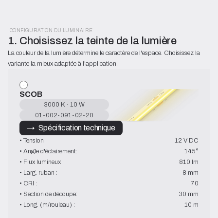
CONFIGURATION DU LUMINAIRE
1. Choisissez la teinte de la lumière
La couleur de la lumière détermine le caractère de l'espace. Choisissez la 
variante la mieux adaptée à l'application.
SCOB
3000 K · 10 W
01-002-091-02-20
→   Spécification technique
• Tension :
12 V DC
• Angle d'éclairement:
145°
• Flux lumineux :
810 lm
• Larg. ruban :
8 mm
• CRI :
70
• Section de découpe:
30 mm
• Long. (m/rouleau) :
10 m