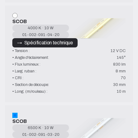
SCOB
4000 K · 10 W
01-002-091-04-20
→   Spécification technique
• Tension :
12 V DC
• Angle d'éclairement:
145°
• Flux lumineux :
830 lm
• Larg. ruban :
8 mm
• CRI :
70
• Section de découpe:
30 mm
• Long. (m/rouleau) :
10 m
SCOB
6500 K · 10 W
01-002-091-03-20