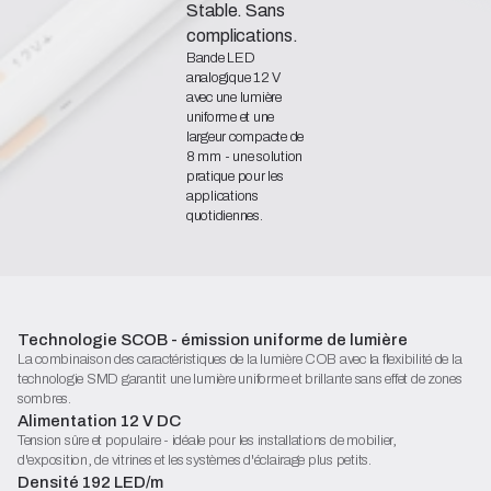
Stable. Sans
complications.
Bande LED
analogique 12 V
avec une lumière
uniforme et une
largeur compacte de
8 mm - une solution
pratique pour les
applications
quotidiennes.
Déclaration de conformité
Fiche technique (PDF)
Commencez la configuration
Technologie SCOB - émission uniforme de lumière
La combinaison des caractéristiques de la lumière COB avec la flexibilité de la
technologie SMD garantit une lumière uniforme et brillante sans effet de zones
sombres.
Alimentation 12 V DC
Tension sûre et populaire - idéale pour les installations de mobilier,
d'exposition, de vitrines et les systèmes d'éclairage plus petits.
Densité 192 LED/m