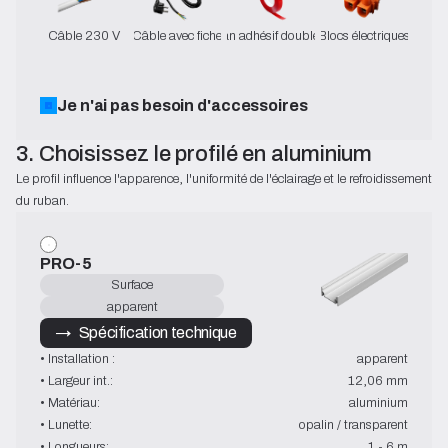
Câble 230 V
Câble avec fiche
Ruban adhésif double face
Blocs électriques
Je n'ai pas besoin d'accessoires
3. Choisissez le profilé en aluminium
Le profil influence l'apparence, l'uniformité de l'éclairage et le refroidissement 
du ruban.
PRO-5
Surface
apparent
→   Spécification technique
• Installation :
apparent
• Largeur int.:
12,06 mm
• Matériau:
aluminium
• Lunette:
opalin / transparent
• Longueurs:
1 - 6 m