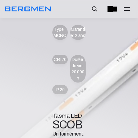
Type : 
Garanti
MONO
e: 2 ans
CRI 70
Durée 
de vie: 
20 000 
h
IP 20
Taśma LED
SCOB
Uniformément.