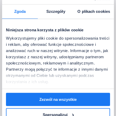
Zgoda
Szczegóły
O plikach cookies
Contra HP 3
MONO
Niniejsza strona korzysta z plików cookie
12 V DC - 24 V DC
Wykorzystujemy pliki cookie do spersonalizowania treści
→   Spécification technique
i reklam, aby oferować funkcje społecznościowe i
• IP:
40
analizować ruch w naszej witrynie. Informacje o tym, jak
• Puissance de sortie 12 V DC:
max. 360 W
korzystasz z naszej witryny, udostępniamy partnerom
• Puissance de sortie 24 V DC
max. 720 W
społecznościowym, reklamowym i analitycznym.
• Courant sortie:
3 x 10 A
Partnerzy mogą połączyć te informacje z innymi danymi
• Pilotage:
433,92 MHz
otrzymanymi od Ciebie lub uzyskanymi podczas
• Température de fonctionnement:
-20~60°C
korzystania z ich usług.
Je n’ai pas besoin de pilotage
Zezwól na wszystkie
5. Coordonnées
Spersonalizuj