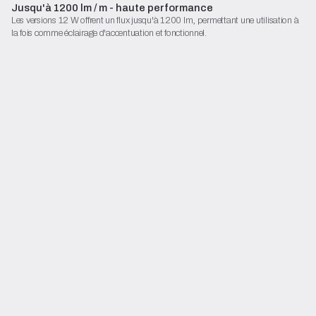
Jusqu'à 1200 lm / m - haute performance
Les versions 12 W offrent un flux jusqu'à 1200 lm, permettant une utilisation à
la fois comme éclairage d'accentuation et fonctionnel.