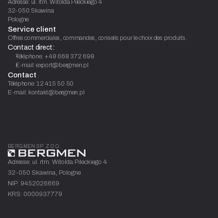
Adresse: ul. rtm. Witolda Pileckiego 4
32-050 Skawina
Pologne
Service client
Offres commerciales, commandes, conseils pour le choix des produits.
Contact direct:
Téléphone: +48 668 372 698
E-mail: export@bergmen.pl
Contact
Téléphone: 12 415 50 50
E-mail: kontakt@bergmen.pl
BERGMEN SP. Z O.O.
Adresse: ul. rtm. Witolda Pileckiego 4
32-050 Skawina, Pologne
NIP: 9452026669
KRS: 0000937779