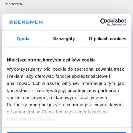
contactera.
Ajouter des accessoires
Connecteurs électriques
Connecteurs pour bandes LED
Adhésif de montage
Câble 12 V
Zgoda
Szczegóły
O plikach cookies
Niniejsza strona korzysta z plików cookie
Câble 230 V
Câble avec fiche
Ruban adhésif double face
Blocs électriques
Wykorzystujemy pliki cookie do spersonalizowania treści
i reklam, aby oferować funkcje społecznościowe i
Je n'ai pas besoin d'accessoires
analizować ruch w naszej witrynie. Informacje o tym, jak
korzystasz z naszej witryny, udostępniamy partnerom
3. Choisissez le profilé en aluminium
społecznościowym, reklamowym i analitycznym.
Le profil influence l'apparence, l'uniformité de l'éclairage et le refroidissement 
Partnerzy mogą połączyć te informacje z innymi danymi
du ruban.
otrzymanymi od Ciebie lub uzyskanymi podczas
korzystania z ich usług.
PRO-11