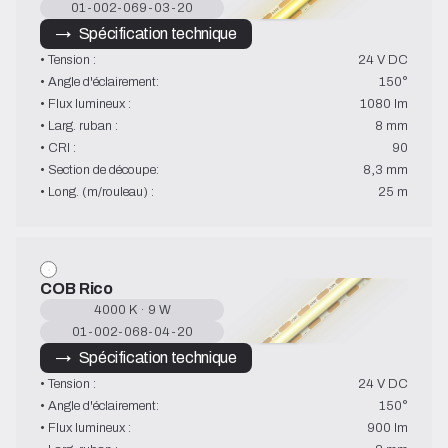
01-002-069-03-20
→   Spécification technique
• Tension :
24 V DC
• Angle d'éclairement:
150°
• Flux lumineux :
1080 lm
• Larg. ruban :
8 mm
• CRI :
90
• Section de découpe:
8,3 mm
• Long. (m/rouleau) :
25 m
COB Rico
4000 K · 9 W
01-002-068-04-20
→   Spécification technique
• Tension :
24 V DC
• Angle d'éclairement:
150°
• Flux lumineux :
900 lm