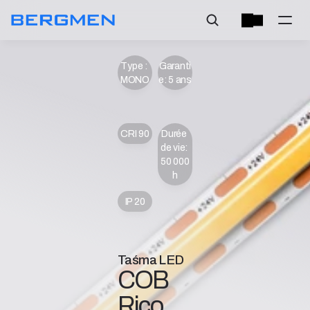
Type : 
Garanti
MONO
e: 5 ans
CRI 90
Durée 
de vie: 
50 000 
h
IP 20
Taśma LED
COB 
Rico