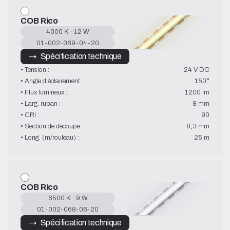
COB Rico
4000 K · 12 W
01-002-069-04-20
→   Spécification technique
• Tension :
24 V DC
• Angle d'éclairement:
150°
• Flux lumineux :
1200 lm
• Larg. ruban :
8 mm
• CRI :
90
• Section de découpe:
8,3 mm
• Long. (m/rouleau) :
25 m
COB Rico
6500 K · 9 W
01-002-068-06-20
→   Spécification technique