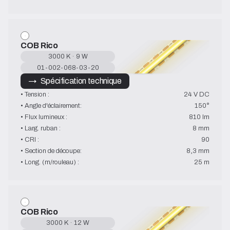
COB Rico
3000 K · 9 W
01-002-068-03-20
→   Spécification technique
• Tension :
24 V DC
• Angle d'éclairement:
150°
• Flux lumineux :
810 lm
• Larg. ruban :
8 mm
• CRI :
90
• Section de découpe:
8,3 mm
• Long. (m/rouleau) :
25 m
COB Rico
3000 K · 12 W