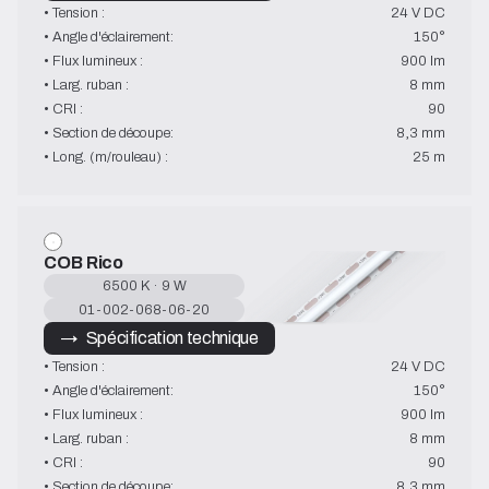
• Tension :
24 V DC
• Angle d'éclairement:
150°
• Flux lumineux :
900 lm
• Larg. ruban :
8 mm
• CRI :
90
• Section de découpe:
8,3 mm
• Long. (m/rouleau) :
25 m
COB Rico
6500 K · 9 W
01-002-068-06-20
→   Spécification technique
• Tension :
24 V DC
• Angle d'éclairement:
150°
• Flux lumineux :
900 lm
• Larg. ruban :
8 mm
• CRI :
90
• Section de découpe:
8,3 mm