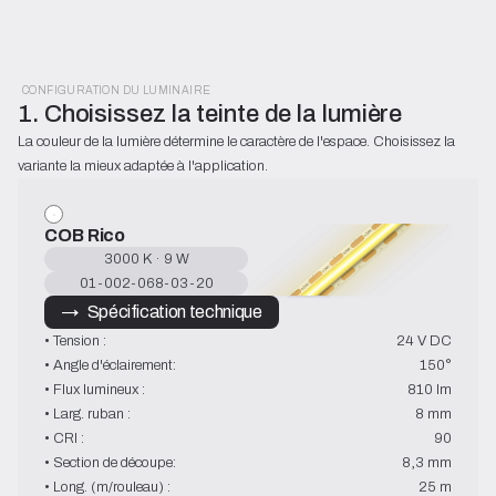
CONFIGURATION DU LUMINAIRE
1. Choisissez la teinte de la lumière
La couleur de la lumière détermine le caractère de l'espace. Choisissez la 
variante la mieux adaptée à l'application.
COB Rico
3000 K · 9 W
01-002-068-03-20
→   Spécification technique
• Tension :
24 V DC
• Angle d'éclairement:
150°
• Flux lumineux :
810 lm
• Larg. ruban :
8 mm
• CRI :
90
• Section de découpe:
8,3 mm
• Long. (m/rouleau) :
25 m