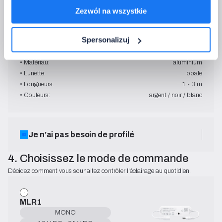
Universel
Zezwól na wszystkie
en saillie / encastré
→   Spécification technique
Spersonalizuj
• Installation :
encastré / en saillie
• Largeur int.:
8 mm
• Matériau:
aluminium
• Lunette:
opale
• Longueurs:
1 - 3 m
• Couleurs:
argent / noir / blanc
Je n’ai pas besoin de profilé
4. Choisissez le mode de commande
Décidez comment vous souhaitez contrôler l'éclairage au quotidien.
MLR1
MONO