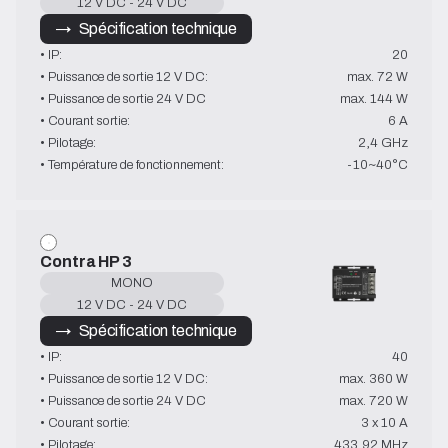
12 V DC - 24 V DC
→   Spécification technique
• IP:
20
• Puissance de sortie 12 V DC:
max. 72 W
• Puissance de sortie 24 V DC
max. 144 W
• Courant sortie:
6 A
• Pilotage:
2,4 GHz
• Température de fonctionnement:
-10~40°C
Contra HP 3
MONO
12 V DC - 24 V DC
→   Spécification technique
• IP:
40
• Puissance de sortie 12 V DC:
max. 360 W
• Puissance de sortie 24 V DC
max. 720 W
• Courant sortie:
3 x 10 A
• Pilotage:
433,92 MHz