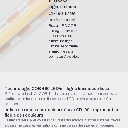
Ligne uniforme.
CRI 90. Effet
professionnel.
Ruban LED COB
analogique avec un
CRI élevé de 90,
offrant une ligne
lumineuse continue
et uniforme sans
points LED visibles.
Disponible en
versions jusqu'à
1200 lm, idéal pour
les applications
d'accentuation et
fonctionnelles.
Technologie COB 480 LED/m - ligne lumineuse lisse
Grâce à la technologie COB, le ruban émet une lumière sous forme de ligne
Déclaration de conformité
continue et esthétique sans effet de points LED - même dans des profils peu
Fiche technique (PDF)
profonds.
Indice de rendu des couleurs élevé CRI 90 - reproduction
Commencez la configuration
fidèle des couleurs
La lumière restitue les couleurs naturelles des matériaux et des surfaces, ce qui
est essentiel dans les réalisations commerciales et les intérieurs modernes.