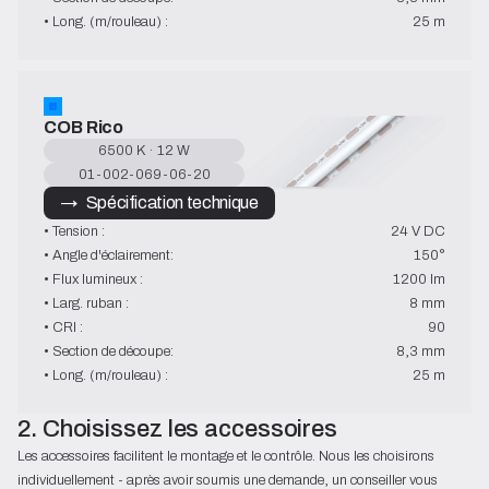
• Long. (m/rouleau) :
25 m
COB Rico
6500 K · 12 W
01-002-069-06-20
→   Spécification technique
• Tension :
24 V DC
• Angle d'éclairement:
150°
• Flux lumineux :
1200 lm
• Larg. ruban :
8 mm
• CRI :
90
• Section de découpe:
8,3 mm
• Long. (m/rouleau) :
25 m
2. Choisissez les accessoires
Les accessoires facilitent le montage et le contrôle. Nous les choisirons
individuellement - après avoir soumis une demande, un conseiller vous