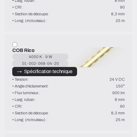
• Larg. ruban :
8 mm
• CRI :
90
• Section de découpe:
8,3 mm
• Long. (m/rouleau) :
25 m
COB Rico
4000 K · 9 W
01-002-068-04-20
→   Spécification technique
• Tension :
24 V DC
• Angle d'éclairement:
150°
• Flux lumineux :
900 lm
• Larg. ruban :
8 mm
• CRI :
90
• Section de découpe:
8,3 mm
• Long. (m/rouleau) :
25 m