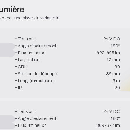
 lumière
space. Choisissez la variante la 
• Tension :
24 V DC
• Angle d'éclairement:
180°
• Flux lumineux :
422-425 lm
• Larg. ruban :
12 mm
• CRI :
90
• Section de découpe:
36 mm
• Long. (m/rouleau) :
5 m
• IP:
20
• Tension :
24 V DC
• Angle d'éclairement:
180°
• Flux lumineux :
369-377 lm