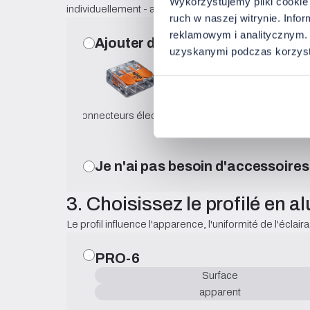
Wykorzystujemy pliki cookie 
individuellement - après avoir soumis une demande, u
ruch w naszej witrynie. Inf
reklamowym i analitycznym. 
Ajouter des accessoires
uzyskanymi podczas korzysta
Connecteurs électriques
Connecteurs pour bandes LED
Adhési
Je n'ai pas besoin d'accessoires
3. Choisissez le profilé en 
Le profil influence l'apparence, l'uniformité de l'éclai
PRO-6
Surface
apparent