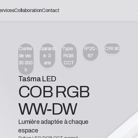
ervices
Collaboration
Contact
Durée 
Garanti
Type : 
IP 20-
CRI 90
de vie: 
e: 3 
RGB 
67
30 000 
ans
CCT
h
Taśma LED
COB RGB 
WW-DW
Lumière adaptée à chaque
espace
Ruban LED RGB CCT avancé