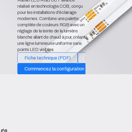
réalisé en technologie COB, conçu
pour les installations d'éclairage
modernes. Combine une palette
complète de couleurs RGB avec un
réglage de la teinte de la lumière
blanche allant de chaud à jour, créant
une ligne lumineuse uniforme sans
points LED visibles.
Fiche technique (PDF)
Déclaration de confor
Commencez la configuration
age