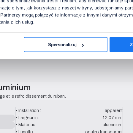
do spersonalizowania treści i reklam, aby oferować funkcje sp
n conseiller vous contactera.
ormacje o tym, jak korzystasz z naszej witryny, udostępniamy p
Partnerzy mogą połączyć te informacje z innymi danymi otrzym
nia z ich usług.
Spersonalizuj
Z
f de montage
Câble 12 V
Câble 230 V
Câble avec
aluminium
rage et le refroidissement du ruban.
• Installation :
apparent
• Largeur int.:
12,07 mm
• Matériau:
aluminium
• Lunette:
opalin / transparent