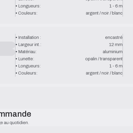
• Longueurs:
1 - 6 m
• Couleurs:
argent / noir / blanc
• Installation :
encastré
• Largeur int.:
12 mm
• Matériau:
aluminium
• Lunette:
opalin / transparent
• Longueurs:
1 - 6 m
• Couleurs:
argent / noir / blanc
commande
e au quotidien.