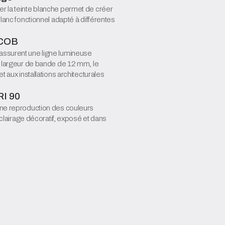
r la teinte blanche permet de créer
blanc fonctionnel adapté à différentes
 COB
assurent une ligne lumineuse
e largeur de bande de 12 mm, le
t aux installations architecturales
RI 90
une reproduction des couleurs
éclairage décoratif, exposé et dans