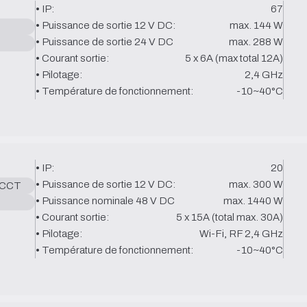
• IP:
67
• Puissance de sortie 12 V DC:
max. 144 W
• Puissance de sortie 24 V DC
max. 288 W
• Courant sortie:
5 x 6A (max total 12A)
• Pilotage:
2,4 GHz
• Température de fonctionnement:
-10~40°C
• IP:
20
• Puissance de sortie 12 V DC:
max. 300 W
 CCT
• Puissance nominale 48 V DC
max. 1440 W
• Courant sortie:
5 x 15A (total max. 30A)
• Pilotage:
Wi-Fi, RF 2,4 GHz
• Température de fonctionnement:
-10~40°C