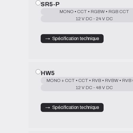
SR5-P
MONO • CCT • RGBW • RGB CCT
12 V DC - 24 V DC
→   Spécification technique
HW5
MONO + CCT • CCT • RVB • RVBW • RVB
12 V DC - 48 V DC
→   Spécification technique