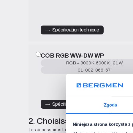
→   Spécification technique
COB RGB WW-DW WP
RGB + 3000K-6000K · 21 W
01-002-066-67
→   Spécification technique
Zgoda
2. Choisissez les accessoir
Niniejsza strona korzysta z
Les accessoires facilitent le montage et le contrôle. 