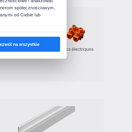
ołecznościowe i analizować
artnerom społecznościowym,
anymi od Ciebie lub
ezwól na wszystkie
 fiche
Ruban adhésif double face
Blocs électriques