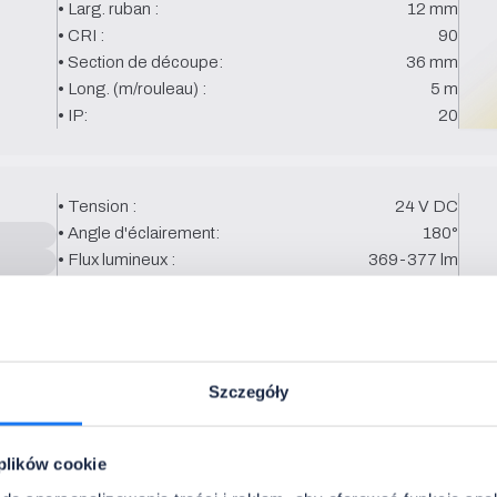
• Larg. ruban :
12 mm
• CRI :
90
• Section de découpe:
36 mm
• Long. (m/rouleau) :
5 m
• IP:
20
• Tension :
24 V DC
• Angle d'éclairement:
180°
• Flux lumineux :
369-377 lm
• Larg. ruban :
12 mm
• CRI :
90
• Section de découpe:
36 mm
• Long. (m/rouleau) :
5 m
• IP:
67
Szczegóły
es
 plików cookie
Nous les choisirons