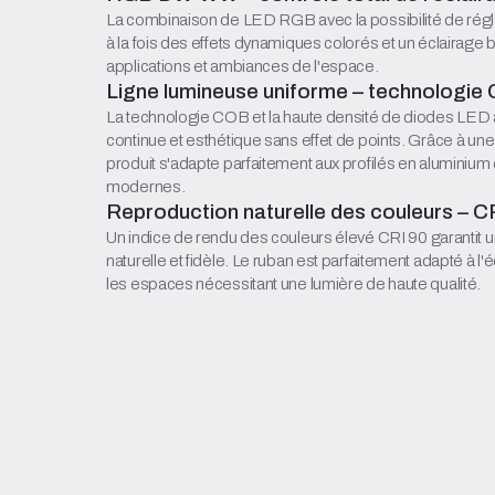
La combinaison de LED RGB avec la possibilité de régle
à la fois des effets dynamiques colorés et un éclairage 
applications et ambiances de l'espace.
Ligne lumineuse uniforme – technologie
La technologie COB et la haute densité de diodes LED 
continue et esthétique sans effet de points. Grâce à un
produit s'adapte parfaitement aux profilés en aluminium e
modernes.
Reproduction naturelle des couleurs – C
Un indice de rendu des couleurs élevé CRI 90 garantit 
naturelle et fidèle. Le ruban est parfaitement adapté à l'
les espaces nécessitant une lumière de haute qualité.