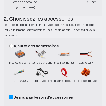
• Section de découpe:
50 mm
• Long. (m/rouleau) :
5 m
2. Choisissez les accessoires
Les accessoires facilitent le montage et le contrôle. Nous les choisirons
individuellement - après avoir soumis une demande, un conseiller vous
contactera.
Ajouter des accessoires
Connecteurs électriques
Connecteurs pour bandes LED
Adhésif de montage
Câble 12 V
Câble 230 V
Câble avec fiche
Ruban adhésif double face
Blocs électriques
Je n'ai pas besoin d'accessoires