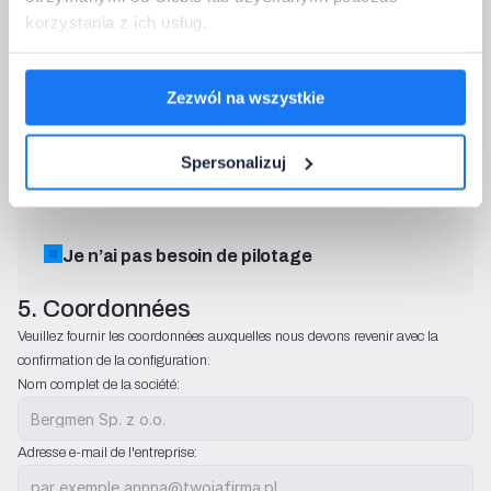
→   Spécification technique
korzystania z ich usług.
• IP:
40
• Puissance de sortie 12 V DC:
max. 360 W
• Puissance de sortie 24 V DC
max. 720 W
Zezwól na wszystkie
• Courant sortie:
3 x 10 A
• Pilotage:
433,92 MHz
Spersonalizuj
• Température de fonctionnement:
-20~60°C
Je n’ai pas besoin de pilotage
5. Coordonnées
Veuillez fournir les coordonnées auxquelles nous devons revenir avec la 
confirmation de la configuration.
Nom complet de la société:
Adresse e-mail de l'entreprise: