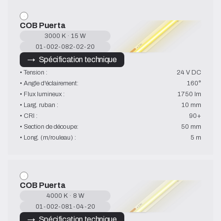
COB Puerta
3000 K · 15 W
01-002-082-02-20
→   Spécification technique
• Tension :
24 V DC
• Angle d'éclairement:
160°
• Flux lumineux :
1750 lm
• Larg. ruban :
10 mm
• CRI :
90+
• Section de découpe:
50 mm
• Long. (m/rouleau) :
5 m
COB Puerta
4000 K · 8 W
01-002-081-04-20
→   Spécification technique