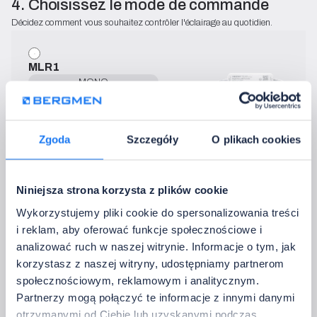
4. Choisissez le mode de commande
Décidez comment vous souhaitez contrôler l'éclairage au quotidien.
MLR1
MONO
12 V DC - 24 V DC
→   Spécification technique
• IP:
20
Zgoda
Szczegóły
O plikach cookies
• Puissance de sortie 12 V DC:
max. 72 W
• Puissance de sortie 24 V DC
max. 144 W
• Courant sortie:
6 A
Niniejsza strona korzysta z plików cookie
• Pilotage:
2,4 GHz
• Température de fonctionnement:
-10~40°C
Wykorzystujemy pliki cookie do spersonalizowania treści
i reklam, aby oferować funkcje społecznościowe i
analizować ruch w naszej witrynie. Informacje o tym, jak
korzystasz z naszej witryny, udostępniamy partnerom
Contra HP 3
społecznościowym, reklamowym i analitycznym.
MONO
Partnerzy mogą połączyć te informacje z innymi danymi
12 V DC - 24 V DC
otrzymanymi od Ciebie lub uzyskanymi podczas