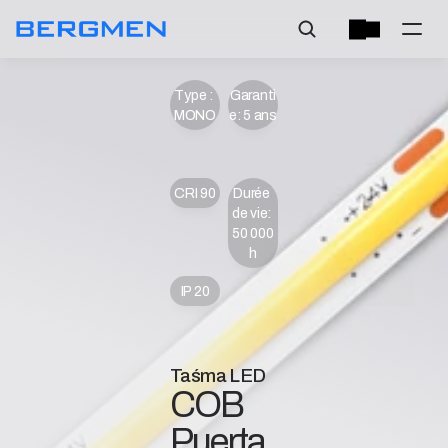
Type : 
Garanti
MONO
e: 5 ans
CRI 90
Durée 
de vie: 
50 000 
h
IP 20
Taśma LED
COB 
Puerta