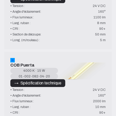
• Tension :
24 V DC
• Angle d'éclairement:
160°
• Flux lumineux :
1100 lm
• Larg. ruban :
8 mm
• CRI :
90+
• Section de découpe:
50 mm
• Long. (m/rouleau) :
5 m
COB Puerta
4000 K · 15 W
01-002-082-04-20
→   Spécification technique
• Tension :
24 V DC
• Angle d'éclairement:
160°
• Flux lumineux :
2000 lm
• Larg. ruban :
10 mm
• CRI :
90+