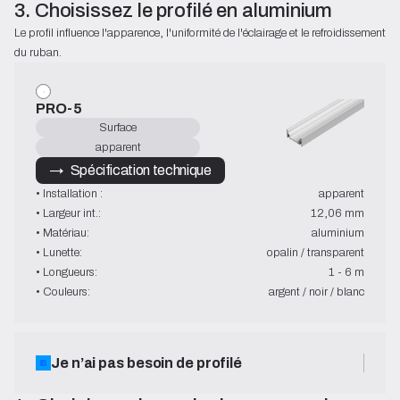
3. Choisissez le profilé en aluminium
Le profil influence l'apparence, l'uniformité de l'éclairage et le refroidissement 
du ruban.
PRO-5
Surface
apparent
→   Spécification technique
• Installation :
apparent
• Largeur int.:
12,06 mm
• Matériau:
aluminium
• Lunette:
opalin / transparent
• Longueurs:
1 - 6 m
• Couleurs:
argent / noir / blanc
Je n’ai pas besoin de profilé