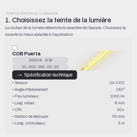
CONFIGURATION DU LUMINAIRE
1. Choisissez la teinte de la lumière
La couleur de la lumière détermine le caractère de l'espace. Choisissez la 
variante la mieux adaptée à l'application.
COB Puerta
3000 K · 8 W
01-002-081-02-20
→   Spécification technique
• Tension :
24 V DC
• Angle d'éclairement:
160°
• Flux lumineux :
1000 lm
• Larg. ruban :
8 mm
• CRI :
90+
• Section de découpe:
50 mm
• Long. (m/rouleau) :
5 m