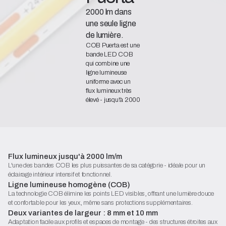
2000 lm dans
une seule ligne
de lumière.
COB Puerta est une
bande LED COB
qui combine une
ligne lumineuse
uniforme avec un
flux lumineux très
élevé - jusqu'à 2000
lm/m. Grâce à cela,
elle peut facilement
servir de luminaire
principal efficace.
Déclaration de conformité
Flux lumineux jusqu'à 2000 lm/m
Fiche technique (PDF)
L'une des bandes COB les plus puissantes de sa catégorie - idéale pour un
éclairage intérieur intensif et fonctionnel.
Commencez la configuration
Ligne lumineuse homogène (COB)
La technologie COB élimine les points LED visibles, offrant une lumière douce
et confortable pour les yeux, même sans protections supplémentaires.
Deux variantes de largeur : 8 mm et 10 mm
Adaptation facile aux profils et espaces de montage - des structures étroites aux