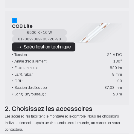
COB Lite
6500 K · 10 W
01-002-089-03-20-90
→   Spécification technique
• Tension :
24 V DC
• Angle d'éclairement:
180°
• Flux lumineux :
820 lm
• Larg. ruban :
8 mm
• CRI :
90
• Section de découpe:
37,03 mm
• Long. (m/rouleau) :
20 m
2. Choisissez les accessoires
Les accessoires facilitent le montage et le contrôle. Nous les choisirons
individuellement - après avoir soumis une demande, un conseiller vous
contactera.