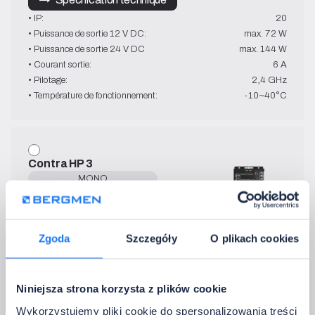
• IP:
20
• Puissance de sortie 12 V DC:
max. 72 W
• Puissance de sortie 24 V DC
max. 144 W
• Courant sortie:
6 A
• Pilotage:
2,4 GHz
• Température de fonctionnement:
-10~40°C
Contra HP 3
MONO
12 V DC - 24 V DC
→   Spécification technique
• IP:
40
Zgoda
Szczegóły
O plikach cookies
• Puissance de sortie 12 V DC:
max. 360 W
• Puissance de sortie 24 V DC
max. 720 W
• Courant sortie:
3 x 10 A
Niniejsza strona korzysta z plików cookie
• Pilotage:
433,92 MHz
• Température de fonctionnement:
-20~60°C
Wykorzystujemy pliki cookie do spersonalizowania treści