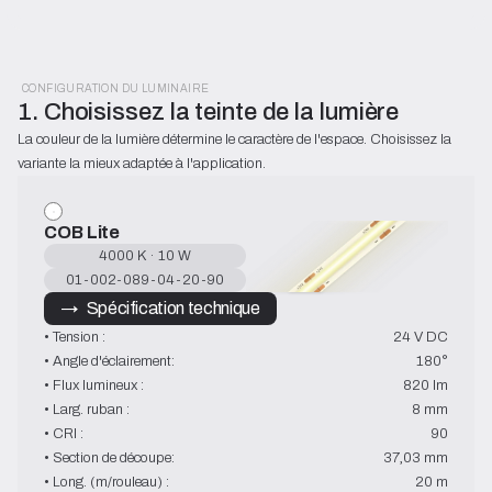
CONFIGURATION DU LUMINAIRE
1. Choisissez la teinte de la lumière
La couleur de la lumière détermine le caractère de l'espace. Choisissez la 
variante la mieux adaptée à l'application.
COB Lite
4000 K · 10 W
01-002-089-04-20-90
→   Spécification technique
• Tension :
24 V DC
• Angle d'éclairement:
180°
• Flux lumineux :
820 lm
• Larg. ruban :
8 mm
• CRI :
90
• Section de découpe:
37,03 mm
• Long. (m/rouleau) :
20 m