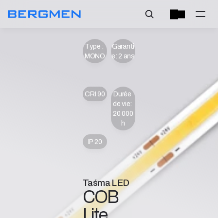
Type : 
Garanti
MONO
e: 2 ans
CRI 90
Durée 
de vie: 
20 000 
h
IP 20
Taśma LED
COB 
Lite