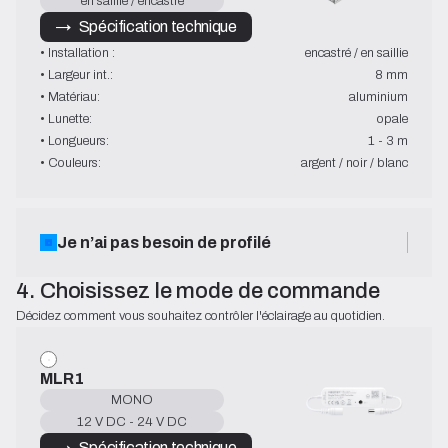
en saillie / encastré
→   Spécification technique
• Installation :
encastré / en saillie
• Largeur int.:
8 mm
• Matériau:
aluminium
• Lunette:
opale
• Longueurs:
1 - 3 m
• Couleurs:
argent / noir / blanc
Je n’ai pas besoin de profilé
4. Choisissez le mode de commande
Décidez comment vous souhaitez contrôler l'éclairage au quotidien.
MLR1
MONO
12 V DC - 24 V DC
→   Spécification technique