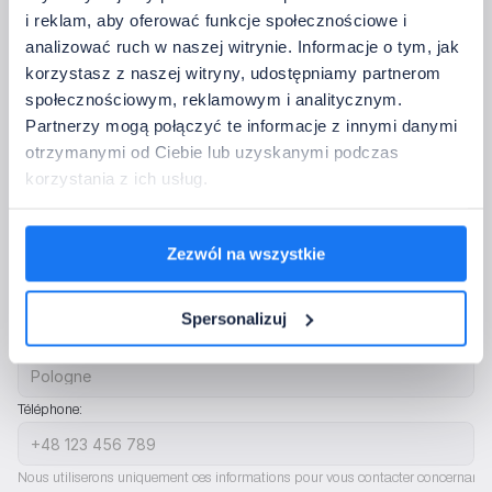
i reklam, aby oferować funkcje społecznościowe i
analizować ruch w naszej witrynie. Informacje o tym, jak
korzystasz z naszej witryny, udostępniamy partnerom
Je n’ai pas besoin de pilotage
społecznościowym, reklamowym i analitycznym.
5. Coordonnées
Partnerzy mogą połączyć te informacje z innymi danymi
otrzymanymi od Ciebie lub uzyskanymi podczas
Veuillez fournir les coordonnées auxquelles nous devons revenir avec la 
korzystania z ich usług.
confirmation de la configuration.
Nom complet de la société:
Zezwól na wszystkie
Adresse e-mail de l'entreprise:
Spersonalizuj
Pays:
Téléphone:
Nous utiliserons uniquement ces informations pour vous contacter concernant l'