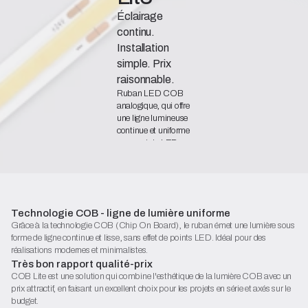
Éclairage
continu.
Installation
simple. Prix
raisonnable.
Ruban LED COB
analogique, qui offre
une ligne lumineuse
continue et uniforme
sans points LED
visibles, tout en
offrant un rapport
qualité-prix très
avantageux.
Déclaration de conformité
Technologie COB - ligne de lumière uniforme
Grâce à la technologie COB (Chip On Board), le ruban émet une lumière sous
Fiche technique (PDF)
forme de ligne continue et lisse, sans effet de points LED. Idéal pour des
Commencez la configuration
réalisations modernes et minimalistes.
Très bon rapport qualité-prix
COB Lite est une solution qui combine l'esthétique de la lumière COB avec un
prix attractif, en faisant un excellent choix pour les projets en série et axés sur le
budget.