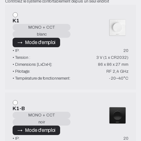
Contrôlez le système confortablement depuis un seul endroit
K1
MONO + CCT
blanc
→   Mode d'emploi
• IP:
20
• Tension :
3 V (1 x CR2032)
• Dimensions [LxDxH]:
86 x 86 x 27 mm
• Pilotage:
RF 2,4 GHz
• Température de fonctionnement:
-20~40°C
K1-B
MONO + CCT
noir
→   Mode d'emploi
• IP:
20