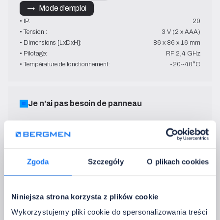
→   Mode d'emploi
• IP:
20
• Tension :
3 V (2 x AAA)
• Dimensions [LxDxH]:
86 x 86 x 16 mm
• Pilotage:
RF 2,4 GHz
• Température de fonctionnement:
-20~40°C
Je n'ai pas besoin de panneau
3. Ajoutez la télécommande
Contrôlez les appareils à distance - rapidement et confortablement
Zgoda
Szczegóły
O plikach cookies
FUT007
MONO + CCT
blanc
Niniejsza strona korzysta z plików cookie
→   Mode d'emploi
Wykorzystujemy pliki cookie do spersonalizowania treści
• IP:
20