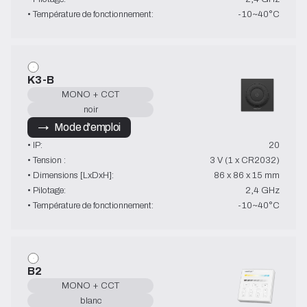
• Température de fonctionnement:
-10~40°C
K3-B
MONO + CCT
noir
→   Mode d'emploi
• IP:
20
• Tension :
3 V (1 x CR2032)
• Dimensions [LxDxH]:
86 x 86 x 15 mm
• Pilotage:
2,4 GHz
• Température de fonctionnement:
-10~40°C
B2
MONO + CCT
blanc