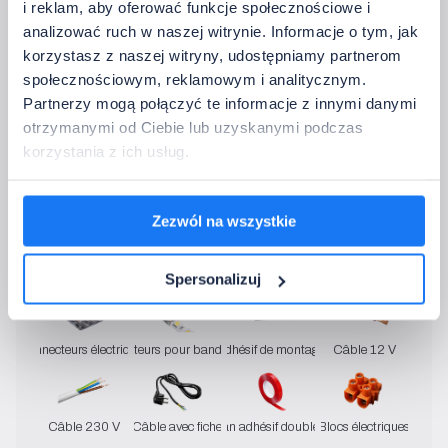
i reklam, aby oferować funkcje społecznościowe i
• Tension :
3 V (2 x AAA)
analizować ruch w naszej witrynie. Informacje o tym, jak
• Dimensions [LxDxH]:
50 x 21 x 110,5 mm
korzystasz z naszej witryny, udostępniamy partnerom
• Pilotage:
RF (2400-2483,5 MHz)
społecznościowym, reklamowym i analitycznym.
• Température de fonctionnement:
-20~60°C
Partnerzy mogą połączyć te informacje z innymi danymi
otrzymanymi od Ciebie lub uzyskanymi podczas
korzystania z ich usług.
Je n'ai pas besoin de télécommande
4. Choisissez les composants de montage
Zezwól na wszystkie
Assurez-vous de la connexion correcte et efficace de tout le système.
Ajouter des accessoires
Spersonalizuj
Connecteurs électriques
Connecteurs pour bandes LED
Adhésif de montage
Câble 12 V
Câble 230 V
Câble avec fiche
Ruban adhésif double face
Blocs électriques