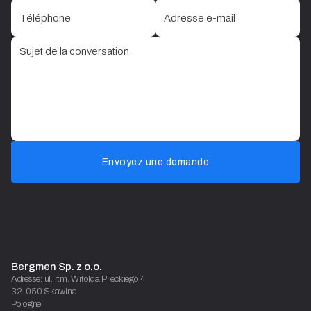
Envoyez une demande
Bergmen Sp. z o.o.
Adresse: ul. rtm. Witolda Pileckiego 4
32-050 Skawina
Pologne