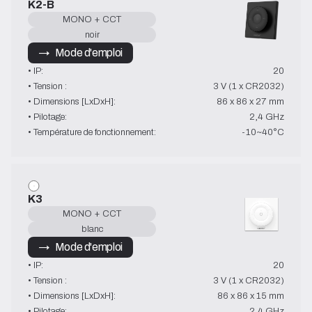
K2-B
MONO + CCT
noir
→   Mode d'emploi
• IP:
20
• Tension :
3 V (1 x CR2032)
• Dimensions [LxDxH]:
86 x 86 x 27 mm
• Pilotage:
2,4 GHz
• Température de fonctionnement:
-10~40°C
K3
MONO + CCT
blanc
→   Mode d'emploi
• IP:
20
• Tension :
3 V (1 x CR2032)
• Dimensions [LxDxH]:
86 x 86 x 15 mm
• Pilotage:
2,4 GHz