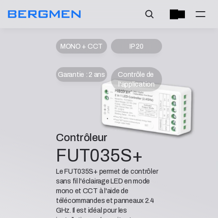
MONO + CCT
IP 20
Garantie : 2 ans
Contrôle de 
l'application
Contrôleur
FUT035S+
Le FUT035S+ permet de contrôler
sans fil l'éclairage LED en mode
mono et CCT à l'aide de
télécommandes et panneaux 2.4
GHz. Il est idéal pour les