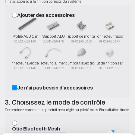
l'installation et à la finition corrects du système.
Ajouter des accessoires
Profilé ALU 1 m
Support ALU
Support de montage
Connecteur rapide
01-011-020-149
01-011-020-148
01-011-020-153
01-011-020-147
Connecteur avec câble
Connecteur d'alimentation
Embout avec trou
Embout de finition sans trou
01-011-020-146
01-011-020-152
01-011-020-151
01-011-020-150
Je n'ai pas besoin d'accessoires
3. Choisissez le mode de contrôle
Déterminez comment le produit sera réglé ou piloté dans l'installation finale.
Otie Bluetooth Mesh