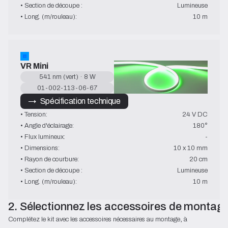
• Section de découpe :
Lumineuse
• Long. (m/rouleau):
10 m
VR Mini
541 nm (vert) · 8 W
01-002-113-06-67
→   Spécification technique
• Tension:
24 V DC
• Angle d'éclairage:
180°
• Flux lumineux:
-
• Dimensions:
10 x 10 mm
• Rayon de courbure:
20 cm
• Section de découpe :
Lumineuse
• Long. (m/rouleau):
10 m
2. Sélectionnez les accessoires de montag
Complétez le kit avec les accessoires nécessaires au montage, à