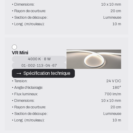
• Dimensions:
10 x 10 mm
• Rayon de courbure:
20 cm
• Section de découpe :
Lumineuse
• Long. (m/rouleau):
10 m
VR Mini
4000 K · 8 W
01-002-113-04-67
→   Spécification technique
• Tension:
24 V DC
• Angle d'éclairage:
180°
• Flux lumineux:
700 lm/m
• Dimensions:
10 x 10 mm
• Rayon de courbure:
20 cm
• Section de découpe :
Lumineuse
• Long. (m/rouleau):
10 m