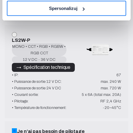
• Pilotage:
2,4 GHz
Spersonalizuj
• Température de fonctionnement:
-10~40°C
LS2W-P
MONO • CCT • RGB • RGBW • 
RGB CCT
12 V DC - 36 V DC
→   Spécification technique
• IP:
67
• Puissance de sortie 12 V DC:
max. 240 W
• Puissance de sortie 24 V DC
max. 720 W
• Courant sortie:
5 x 6A (total max. 20A)
• Pilotage:
RF 2,4 GHz
• Température de fonctionnement:
-20~45°C
Je n’ai pas besoin de pilotage