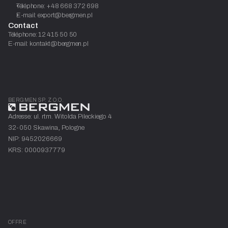
Téléphone: +48 668 372 698
E-mail: export@bergmen.pl
Contact
Téléphone: 12 415 50 50
E-mail: kontakt@bergmen.pl
BERGMEN SP. Z O.O.
Adresse: ul. rtm. Witolda Pileckiego 4
32-050 Skawina, Pologne
NIP: 9452026669
KRS: 0000937779
OFFRE