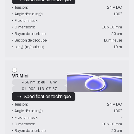
• Tension:
24 V DC
• Angle d'éclairage:
180°
• Flux lumineux:
-
• Dimensions:
10 x 10 mm
• Rayon de courbure:
20 cm
• Section de découpe :
Lumineuse
• Long. (m/rouleau):
10 m
VR Mini
458 nm (bleu) · 8 W
01-002-113-07-67
→   Spécification technique
• Tension:
24 V DC
• Angle d'éclairage:
180°
• Flux lumineux:
-
• Dimensions:
10 x 10 mm
• Rayon de courbure:
20 cm