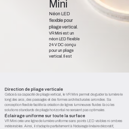
Mini
Néon LED
flexible pour
pliage vertical.
VR Mini est un
néon LED flexible
24 V DC conçu
pour un pliage
vertical. Il est
idéal pour
l'éclairage
d'arches, de
courbes, de
niches et de
Direction de pliage verticale
détails
Grâce à sa capacité de pliage vertical, le VR Mini permet de guider la lumière le
architecturaux
long des arcs, des passages et des formes architecturales arrondies. Sa
exigeant une
conception flexible facilite la création de lignes lumineuses fluides là où les
ligne de lumière
solutions standards de pliage horizontal ne seraient pas optimales.
fluide et
Éclairage uniforme sur toute la surface
continue.
VR Mini crée une ligne de lumière uniforme sans points LED visibles ni ombres
indésirables. Ainsi, il s'adapte parfaitement à l'éclairage linéaire décoratif,