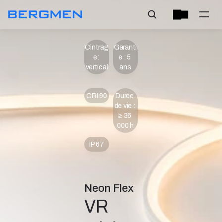
Cintrag
Garanti
e: 
e : 5 
vertical
ans
CRI 90
Durée 
de vie : 
≥ 36 
000 h
IP 67
Neon Flex
VR 