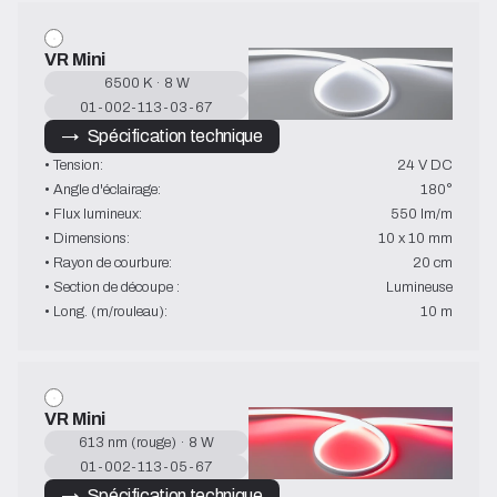
VR Mini
6500 K · 8 W
01-002-113-03-67
→   Spécification technique
• Tension:
24 V DC
• Angle d'éclairage:
180°
• Flux lumineux:
550 lm/m
• Dimensions:
10 x 10 mm
• Rayon de courbure:
20 cm
• Section de découpe :
Lumineuse
• Long. (m/rouleau):
10 m
VR Mini
613 nm (rouge) · 8 W
01-002-113-05-67
→   Spécification technique