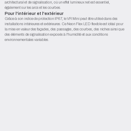
architectural et de signalisation, où un effet lumineux net est essentiel,
également sur les arcs et les courbes.
Pour l'intérieur et l'extérieur
Fiche technique (PDF)
Grâce à son indice de protection IP67, le VR Mini peut être utilisé dans des
Déclaration de conformité
installations intérieures et extérieures. Ce Neon Flex LED flexible est idéal pour
la mise en valeur des façades, des passages, des courbes, des niches ainsi que
Commencez la configuration
des éléments de signalisation exposés à l'humidité et aux conditions
environnementales variables.