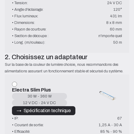
• Tension:
24 V DC
• Angle d'éclairage:
120°
• Flux lumineux:
431 lm
• Dimensions:
8 x 8 mm
• Rayon de courbure:
60 mm
• Section de découpe :
n'importe quel
• Long. (m/rouleau):
50 m
2. Choisissez un adaptateur
Sur la base de la couleur de lumière choisie, nous recommandons des 
alimentations assurant un fonctionnement stable et sécurisé du système.
Electra Slim Plus
30 W - 360 W
12 V DC - 24 V DC
→   Spécification technique
• IP:
67
• Courant de sortie:
1,25 A - 30 A
• Efficacité:
85 % - 90 %