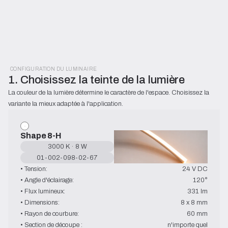
CONFIGURATION DU LUMINAIRE
1. Choisissez la teinte de la lumière
La couleur de la lumière détermine le caractère de l'espace. Choisissez la 
variante la mieux adaptée à l'application.
Shape 8-H
3000 K · 8 W
01-002-098-02-67
• Tension:
24 V DC
• Angle d'éclairage:
120°
• Flux lumineux:
331 lm
• Dimensions:
8 x 8 mm
• Rayon de courbure:
60 mm
• Section de découpe :
n'importe quel