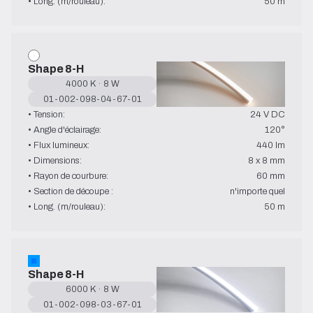
• Long. (m/rouleau):
50 m
Shape 8-H
4000 K · 8 W
01-002-098-04-67-01
• Tension:
24 V DC
• Angle d'éclairage:
120°
• Flux lumineux:
440 lm
• Dimensions:
8 x 8 mm
• Rayon de courbure:
60 mm
• Section de découpe :
n'importe quel
• Long. (m/rouleau):
50 m
Shape 8-H
6000 K · 8 W
01-002-098-03-67-01