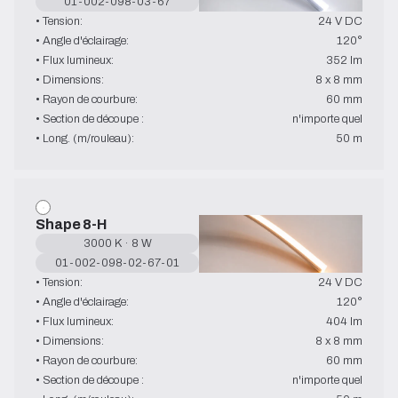
01-002-098-03-67
• Tension:
24 V DC
• Angle d'éclairage:
120°
• Flux lumineux:
352 lm
• Dimensions:
8 x 8 mm
• Rayon de courbure:
60 mm
• Section de découpe :
n'importe quel
• Long. (m/rouleau):
50 m
Shape 8-H
3000 K · 8 W
01-002-098-02-67-01
• Tension:
24 V DC
• Angle d'éclairage:
120°
• Flux lumineux:
404 lm
• Dimensions:
8 x 8 mm
• Rayon de courbure:
60 mm
• Section de découpe :
n'importe quel