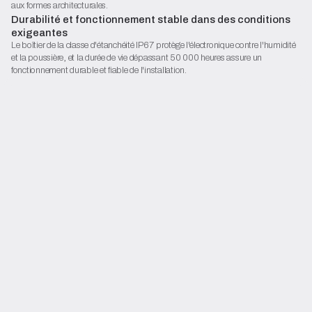
aux formes architecturales.
Durabilité et fonctionnement stable dans des conditions
Contact
exigeantes
Commencez la configuration
Le boîtier de la classe d'étanchéité IP67 protège l'électronique contre l'humidité
et la poussière, et la durée de vie dépassant 50 000 heures assure un
fonctionnement durable et fiable de l'installation.