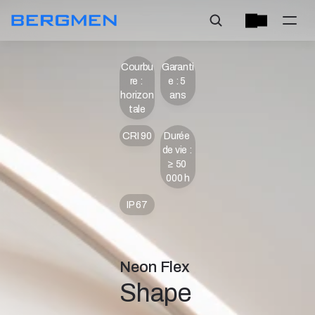
Courbu
Garanti
re : 
e : 5 
horizon
ans
tale
CRI 90
Durée 
de vie : 
≥ 50 
000 h
IP 67
Neon Flex
Shape 