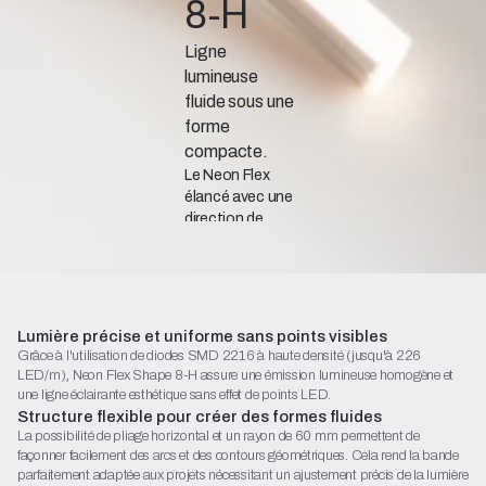
8-H
Ligne
lumineuse
fluide sous une
forme
compacte.
Le Neon Flex
élancé avec une
direction de
pliage
horizontale pour
créer des
contours subtils
et des
Lumière précise et uniforme sans points visibles
installations
Grâce à l'utilisation de diodes SMD 2216 à haute densité (jusqu'à 226
lumineuses
LED/m), Neon Flex Shape 8-H assure une émission lumineuse homogène et
décoratives.
une ligne éclairante esthétique sans effet de points LED.
Structure flexible pour créer des formes fluides
La possibilité de pliage horizontal et un rayon de 60 mm permettent de
façonner facilement des arcs et des contours géométriques. Cela rend la bande
parfaitement adaptée aux projets nécessitant un ajustement précis de la lumière
Fiche technique (PDF)