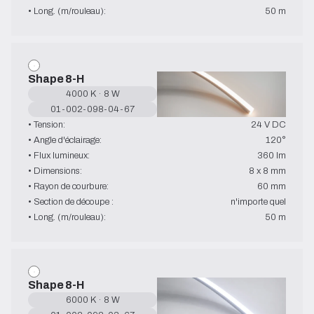
• Long. (m/rouleau):
50 m
Shape 8-H
4000 K · 8 W
01-002-098-04-67
• Tension:
24 V DC
• Angle d'éclairage:
120°
• Flux lumineux:
360 lm
• Dimensions:
8 x 8 mm
• Rayon de courbure:
60 mm
• Section de découpe :
n'importe quel
• Long. (m/rouleau):
50 m
Shape 8-H
6000 K · 8 W