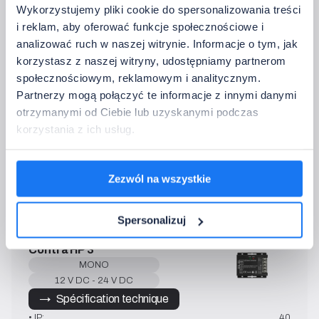
Wykorzystujemy pliki cookie do spersonalizowania treści
i reklam, aby oferować funkcje społecznościowe i
MLR1
analizować ruch w naszej witrynie. Informacje o tym, jak
MONO
korzystasz z naszej witryny, udostępniamy partnerom
12 V DC - 24 V DC
społecznościowym, reklamowym i analitycznym.
→   Spécification technique
Partnerzy mogą połączyć te informacje z innymi danymi
• IP:
20
otrzymanymi od Ciebie lub uzyskanymi podczas
• Puissance de sortie 12 V DC:
max. 72 W
korzystania z ich usług.
• Puissance de sortie 24 V DC
max. 144 W
• Courant sortie:
6 A
• Pilotage:
2,4 GHz
Zezwól na wszystkie
• Température de fonctionnement:
-10~40°C
Spersonalizuj
Contra HP 3
MONO
12 V DC - 24 V DC
→   Spécification technique
• IP:
40