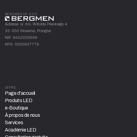
BERGMEN SP. Z O.O.
Adresse: ul. rtm. Witolda Pileckiego 4
32-050 Skawina, Pologne
NIP: 9452026669
KRS: 0000937779
OFFRE
Page d'accueil
Produits LED
e-Boutique
À propos de nous
Services
Académie LED