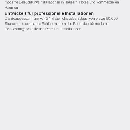
moderne Beleuchtungsinstallationen in Häusern, Hotels und kommerziellen
schaffen.
Räumen.
Konformitätserklärung
Entwickelt für professionelle Installationen
Katalogblatt (PDF)
Die Betriebsspannung von 24 V, die hohe Lebensdauer von bis zu 50.000
Stunden und der stabile Betrieb machen das Band ideal für moderne
Beginnen Sie mit der Konfiguration
Beleuchtungsprojekte und Premium-Installationen.