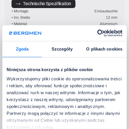
→   Technische Spezifikation
• Montage:
Einbauleuchte
• Inn. Breite:
12 mm
• Material:
Aluminium
• Lampenschirm:
milchig / transparent
• Längen:
1 - 6 m
• Farben:
silber / schwarz / weiß
Zgoda
Szczegóły
O plikach cookies
Ich brauche kein Profil.
Niniejsza strona korzysta z plików cookie
4. Wählen Sie die Steuerungsmethode
Wykorzystujemy pliki cookie do spersonalizowania treści
i reklam, aby oferować funkcje społecznościowe i
Entscheiden Sie, wie Sie die Beleuchtung täglich kontrollieren möchten.
analizować ruch w naszej witrynie. Informacje o tym, jak
korzystasz z naszej witryny, udostępniamy partnerom
SR5-P
społecznościowym, reklamowym i analitycznym.
MONO • CCT • RGBW • RGB 
Partnerzy mogą połączyć te informacje z innymi danymi
CCT
otrzymanymi od Ciebie lub uzyskanymi podczas
12 V DC - 24 V DC
korzystania z ich usług.