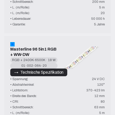
• Schnittbereich:
200 mm
• L. (m/Rolle):
5 m
• L. (m/Rolle):
20
• Lebensdauer:
50 000 h
• Garantie:
5 Jahre
Masterline 96 5in1 RGB 
+ WW-DW
RGB + 2400K-6500K · 18 W
01-002-064-20
→   Technische Spezifikation
• Spannung:
24 V DC
• Abstrahlwinkel:
120°
• Lichtstrom:
370-423 lm
• Breite des Bands:
12 mm
• CRI:
80
• Schnittbereich:
63 mm
• L. (m/Rolle):
5 m