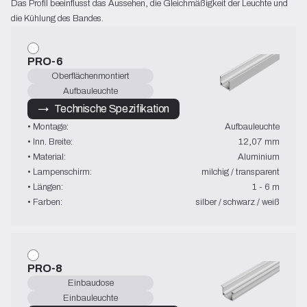
Das Profil beeinflusst das Aussehen, die Gleichmäßigkeit der Leuchte und 
die Kühlung des Bandes.
PRO-6
Oberflächenmontiert
Aufbauleuchte
→   Technische Spezifikation
• Montage:
Aufbauleuchte
• Inn. Breite:
12,07 mm
• Material:
Aluminium
• Lampenschirm:
milchig / transparent
• Längen:
1 - 6 m
• Farben:
silber / schwarz / weiß
PRO-8
Einbaudose
Einbauleuchte