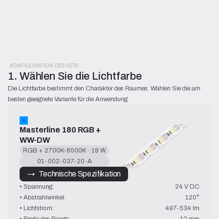
KONFIGURATION DES SETS
1. Wählen Sie die Lichtfarbe
Die Lichtfarbe bestimmt den Charakter des Raumes. Wählen Sie die am 
besten geeignete Variante für die Anwendung.
Masterline 180 RGB + 
WW-DW
RGB + 2700K-6500K · 18 W
01-002-037-20-A
→   Technische Spezifikation
• Spannung:
24 V DC
• Abstrahlwinkel:
120°
• Lichtstrom:
497-534 lm
• Breite des Bands:
12 mm