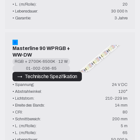
• L. (m/Rolle):
20
• Lebensdauer:
30 000 h
• Garantie:
3 Jahre
Masterline 90 WP RGB + 
WW-DW
RGB + 2700K-6500K · 12 W
01-002-036-65
→   Technische Spezifikation
• Spannung:
24 V DC
• Abstrahlwinkel:
120°
• Lichtstrom:
210-229 lm
• Breite des Bands:
14 mm
• CRI:
80
• Schnittbereich:
200 mm
• L. (m/Rolle):
5 m
• L. (m/Rolle):
65
• Lebensdauer:
50 000 h