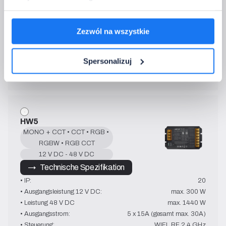
→   Technische Spezifikation
• IP:
67
• Ausgangsleistung 12 V DC:
max. 144 W
Zezwól na wszystkie
• Ausgangsleistung 24 V DC
max. 288 W
• Ausgangsstrom:
5 x 6A (gesamt max. 12A)
• Steuerung:
Spersonalizuj
2,4 GHz
• Betriebstemperatur:
-10~40°C
HW5
MONO + CCT • CCT • RGB • 
RGBW • RGB CCT
12 V DC - 48 V DC
→   Technische Spezifikation
• IP:
20
• Ausgangsleistung 12 V DC:
max. 300 W
• Leistung 48 V DC
max. 1440 W
• Ausgangsstrom:
5 x 15A (gesamt max. 30A)
• Steuerung:
WIFI, RF 2.4 GHz