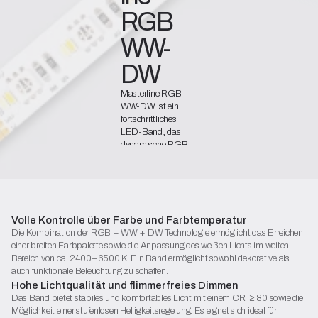
RGB 
WW-
DW
Masterline RGB
WW-DW ist ein
fortschrittliches
LED-Band, das
dynamische RGB-
Farben mit
einstellbarer weißer
Lichtfarbe
kombiniert. Es
ermöglicht sowohl
Volle Kontrolle über Farbe und Farbtemperatur
eindrucksvolle
Die Kombination der RGB + WW + DW Technologie ermöglicht das Erreichen
Lichtszenen als
einer breiten Farbpalette sowie die Anpassung des weißen Lichts im weiten
auch funktionale
Bereich von ca. 2400–6500 K. Ein Band ermöglicht sowohl dekorative als
Beleuchtung mit
auch funktionale Beleuchtung zu schaffen.
perfekter, auf die
Hohe Lichtqualität und flimmerfreies Dimmen
Farbtemperatur
Das Band bietet stabiles und komfortables Licht mit einem CRI ≥ 80 sowie die
abgestimmter
Möglichkeit einer stufenlosen Helligkeitsregelung. Es eignet sich ideal für
Ausleuchtung zu