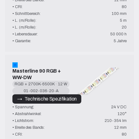
• CRI:
80
• Schnittbereich:
100 mm
• L. (m/Rolle):
5 m
• L. (m/Rolle):
20
• Lebensdauer:
50 000 h
• Garantie:
5 Jahre
Masterline 90 RGB + 
WW-DW
RGB + 2700K-6500K · 12 W
01-002-036-20-A
→   Technische Spezifikation
• Spannung:
24 V DC
• Abstrahlwinkel:
120°
• Lichtstrom:
210-354 lm
• Breite des Bands:
12 mm
• CRI:
80