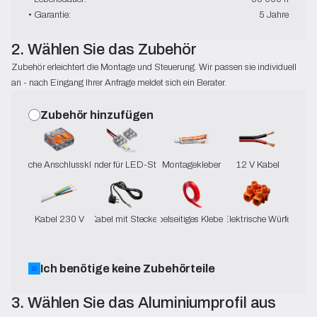
• Garantie:
5 Jahre
2. Wählen Sie das Zubehör
Zubehör erleichtert die Montage und Steuerung. Wir passen sie individuell
an - nach Eingang Ihrer Anfrage meldet sich ein Berater.
Zubehör hinzufügen
Elektrische Anschlussklemmen
Verbinder für LED-Streifen
Montagekleber
12 V Kabel
Kabel 230 V
Kabel mit Stecker
Doppelseitiges Klebeband
Elektrische Würfel
Ich benötige keine Zubehörteile
3. Wählen Sie das Aluminiumprofil aus