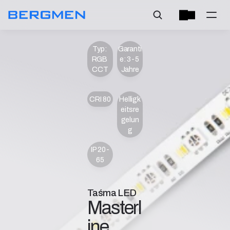
Typ: 
Garanti
RGB 
e: 3-5 
CCT
Jahre
CRI 80
Helligk
eitsre
gelun
g
IP 20-
65
Taśma LED
Masterl
ine 