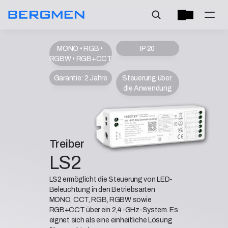
MONO • RGB • 
IP 20
RGBW • RGB+CCT
Garantie: 2 Jahre
Steuerung über 
die Anwendung
Treiber
LS2
LS2 ermöglicht die Steuerung von LED-
Beleuchtung in den Betriebsarten
MONO, CCT, RGB, RGBW sowie
RGB+CCT über ein 2,4-GHz-System. Es
eignet sich als eine einheitliche Lösung