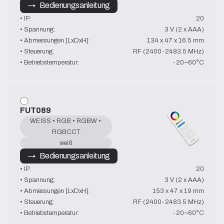
→   Bedienungsanleitung
• IP:
20
• Spannung:
3 V (2 x AAA)
• Abmessungen [LxDxH]:
134 x 47 x 16.5 mm
• Steuerung:
RF (2400-2483.5 MHz)
• Betriebstemperatur:
-20~60°C
FUT089
WEISS • RGB • RGBW • 
RGBCCT
weiß
→   Bedienungsanleitung
• IP:
20
• Spannung:
3 V (2 x AAA)
• Abmessungen [LxDxH]:
153 x 47 x 19 mm
• Steuerung:
RF (2400-2483.5 MHz)
• Betriebstemperatur:
-20~60°C