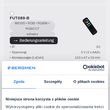
FUT089-B
WEISS • RGB • RGBW • 
RGBCCT
schwarz
→   Bedienungsanleitung
• IP:
20
• Spannung:
3 V (2 x AAA)
• Abmessungen [LxDxH]:
153 x 47 x 19 mm
• Steuerung:
RF (2400-2483.5 MHz)
• Betriebstemperatur:
-20~60°C
Zgoda
Szczegóły
O plikach cookies
FUT092
WEISS • RGB • RGBW • 
Niniejsza strona korzysta z plików cookie
RGBCCT
Wykorzystujemy pliki cookie do spersonalizowania treści
weiß