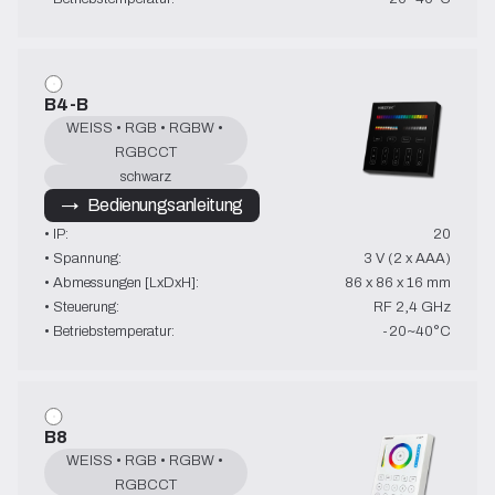
B4-B
WEISS • RGB • RGBW • 
RGBCCT
schwarz
→   Bedienungsanleitung
• IP:
20
• Spannung:
3 V (2 x AAA)
• Abmessungen [LxDxH]:
86 x 86 x 16 mm
• Steuerung:
RF 2,4 GHz
• Betriebstemperatur:
-20~40°C
B8
WEISS • RGB • RGBW • 
RGBCCT