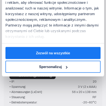
i reklam, aby oferować funkcje społecznościowe i
→   Bedienungsanleitung
analizować ruch w naszej witrynie. Informacje o tym, jak
• IP:
20
korzystasz z naszej witryny, udostępniamy partnerom
• Spannung:
3 V (2 x AAA)
społecznościowym, reklamowym i analitycznym.
• Abmessungen [LxDxH]:
56 x 20 x 138 mm
Partnerzy mogą połączyć te informacje z innymi danymi
• Steuerung:
RF
otrzymanymi od Ciebie lub uzyskanymi podczas
• Betriebstemperatur:
-20~60°C
korzystania z ich usług.
FUT092-B
Zezwól na wszystkie
WEISS • RGB • RGBW • 
RGBCCT
Spersonalizuj
schwarz
→   Bedienungsanleitung
• IP:
20
• Spannung:
3 V (2 x AAA)
• Abmessungen [LxDxH]:
56 x 20 x 138 mm
• Steuerung:
RF
• Betriebstemperatur:
-20~60°C