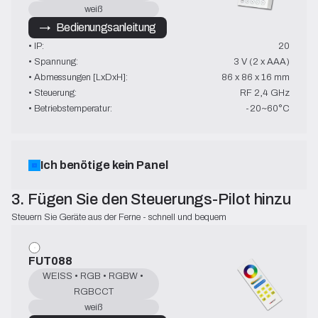
weiß
→   Bedienungsanleitung
• IP:
20
• Spannung:
3 V (2 x AAA)
• Abmessungen [LxDxH]:
86 x 86 x 16 mm
• Steuerung:
RF 2,4 GHz
• Betriebstemperatur:
-20~60°C
Ich benötige kein Panel
3. Fügen Sie den Steuerungs-Pilot hinzu
Steuern Sie Geräte aus der Ferne - schnell und bequem
FUT088
WEISS • RGB • RGBW • 
RGBCCT
weiß