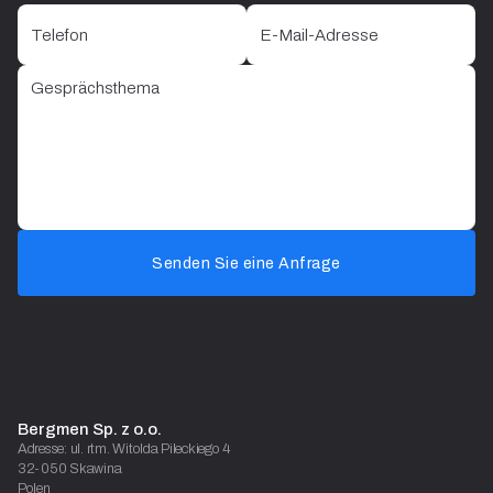
Senden Sie eine Anfrage
Bergmen Sp. z o.o.
Adresse: ul. rtm. Witolda Pileckiego 4
32-050 Skawina
Polen