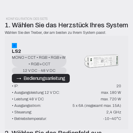
KONFIGURATION DES SETS
1. Wählen Sie das Herzstück Ihres Systems
Wählen Sie den Treiber, der am besten zu Ihrem System passt.
LS2
MONO • CCT • RGB • RGB+W 
• RGB+CCT
12 V DC - 48 V DC
→   Bedienungsanleitung
• IP:
20
• Ausgangsleistung 12 V DC:
max. 180 W
• Leistung 48 V DC
max. 720 W
• Ausgangsstrom:
5 x 6A (insgesamt max. 15A)
• Steuerung:
2,4 GHz
• Betriebstemperatur:
-10~40°C