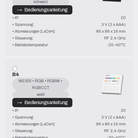
schwarz
→   Bedienungsanleitung
• IP:
20
• Spannung:
3 V (2 x AAA)
• Abmessungen [LxDxH]:
86 x 86 x 16 mm
• Steuerung:
RF 2,4 GHz
• Betriebstemperatur:
-20~40°C
B4
WEISS • RGB • RGBW • 
RGBCCT
weiß
→   Bedienungsanleitung
• IP:
20
• Spannung:
3 V (2 x AAA)
• Abmessungen [LxDxH]:
86 x 86 x 16 mm
• Steuerung:
RF 2,4 GHz
• Betriebstemperatur:
-20~40°C