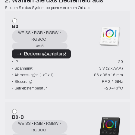
2. Wählen Sie das Bedienfeld aus
Steuern Sie das System bequem von einem Ort aus
B0
WEISS • RGB • RGBW • 
RGBCCT
weiß
→   Bedienungsanleitung
• IP:
20
• Spannung:
3 V (2 x AAA)
• Abmessungen [LxDxH]:
86 x 86 x 16 mm
• Steuerung:
RF 2,4 GHz
• Betriebstemperatur:
-20~40°C
B0-B
WEISS • RGB • RGBW • 
RGBCCT