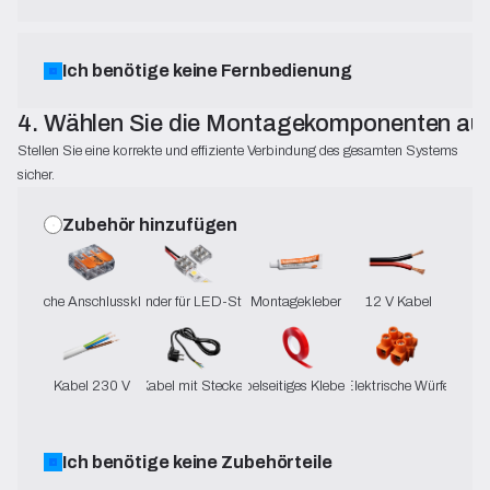
Ich benötige keine Fernbedienung
4. Wählen Sie die Montagekomponenten au
Stellen Sie eine korrekte und effiziente Verbindung des gesamten Systems
sicher.
Zubehör hinzufügen
Elektrische Anschlussklemmen
Verbinder für LED-Streifen
Montagekleber
12 V Kabel
Kabel 230 V
Kabel mit Stecker
Doppelseitiges Klebeband
Elektrische Würfel
Ich benötige keine Zubehörteile