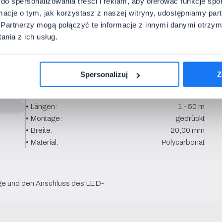
do spersonalizowania treści i reklam, aby oferować funkcje sp
• Längen:
1 - 50 m
ormacje o tym, jak korzystasz z naszej witryny, udostępniamy p
• Montage:
gedrückt
Partnerzy mogą połączyć te informacje z innymi danymi otrzym
• Breite:
20,00 mm
nia z ich usług.
• Material:
Polycarbonat
Spersonalizuj
Z
• Typ:
Abdeckung für Profil PRO
• Lichttransmission:
vollständig
• Längen:
1 - 50 m
• Montage:
gedrückt
• Breite:
20,00 mm
• Material:
Polycarbonat
age und den Anschluss des LED-