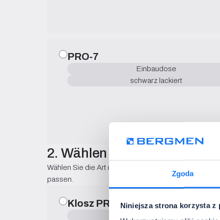
PRO-7
Einbaudose
schwarz lackiert
2. Wählen Sie den Lampens
Wählen Sie die Art des Leuchtenschirms und den Lichteff
Zgoda
passen.
Klosz PRO-7
Niniejsza strona korzysta z
zum Profil PRO-7