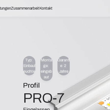
stungen
Zusammenarbeit
Kontakt
Typ: 
Monta
Garanti
Einbaul
ge: 
e: 2 
euchte
eingeb
Jahre
aut
Profil
PRO-7
Eingelassen.