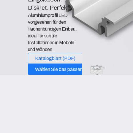
Diskret. Perfekt.
Aluminiumprofil LED,
vorgesehen für den
flächenbündigen Einbau,
ideal für subtile
Installationen in Möbeln
und Wänden.
Katalogblatt (PDF)
Kontakt
Wählen Sie das passende Modell aus