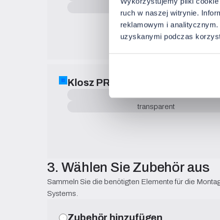
Wykorzystujemy pliki cookie 
opalfarben
ruch w naszej witrynie. Inf
reklamowym i analitycznym. 
uzyskanymi podczas korzysta
Klosz PRO-7
zum Profil PRO-7
transparent
3. Wählen Sie Zubehör aus
Sammeln Sie die benötigten Elemente für die Mont
Systems.
Zubehör hinzufügen