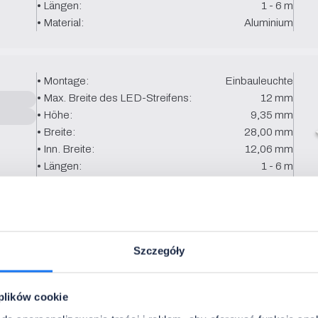
• Längen:
1 - 6 m
• Material:
Aluminium
• Montage:
Einbauleuchte
• Max. Breite des LED-Streifens:
12 mm
• Höhe:
9,35 mm
• Breite:
28,00 mm
• Inn. Breite:
12,06 mm
• Längen:
1 - 6 m
• Material:
Aluminium
chirm aus
ekt, die zu Ihrer Installation 
Szczegóły
• Typ:
Abdeckung für Profil PRO
 plików cookie
• Lichttransmission:
diffus