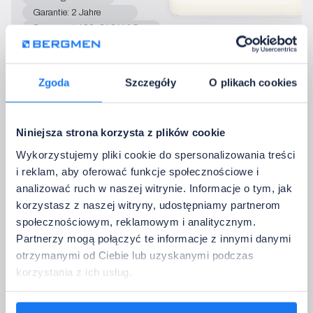
Garantie: 2 Jahre
Spannung: 100-240 V AC
Lichtfarbe: 4000K
Lichtstrom: 1500 lm
Zgoda
Szczegóły
O plikach cookies
Niniejsza strona korzysta z plików cookie
Wykorzystujemy pliki cookie do spersonalizowania treści
GU10 / MR16 Einbaurahmen
i reklam, aby oferować funkcje społecznościowe i
GU10 / MR16 Decken-Einbaurahmen für austauschbare
analizować ruch w naszej witrynie. Informacje o tym, jak
Leuchtmittel. Sie ermöglichen die individuelle Auswahl von
korzystasz z naszej witryny, udostępniamy partnerom
Leistung, Lichtfarbe, Abstrahlwinkel und
społecznościowym, reklamowym i analitycznym.
Leuchtmittelparametern.
Partnerzy mogą połączyć te informacje z innymi danymi
otrzymanymi od Ciebie lub uzyskanymi podczas
korzystania z ich usług.
ANBAU-DECKENLEUCHTE
Enzo R