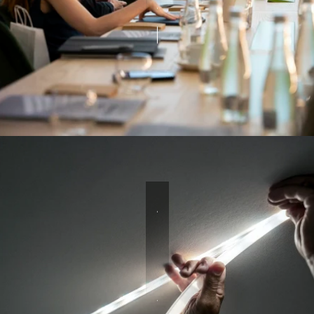
Workshops
Erfahren Sie mehr →
ANGEBOT
Nutzen
Sie
die
Dienstleistungen
von