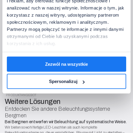
i reklam, aby oferować funkcje społecznościowe i
analizować ruch w naszej witrynie. Informacje o tym, jak
Konfiguration des Sets abschließen
korzystasz z naszej witryny, udostępniamy partnerom
Nach dem Versand prüfen wir die Konfiguration, bestätigen die 
społecznościowym, reklamowym i analitycznym.
Kompatibilität und kommen mit einem Angebot oder Fragen zurück 
- kostenlos und unverbindlich.
Partnerzy mogą połączyć te informacje z innymi danymi
Der Datenverantwortliche ist Bergmen Sp. z o.o. Die Daten werden zur
otrzymanymi od Ciebie lub uzyskanymi podczas
Auftragsbearbeitung und Kontaktaufnahme verarbeitet (Art. 6 Abs. 1 lit. b
korzystania z ich usług.
und f DSGVO). Sie haben das Recht auf Zugang, Berichtigung,
Einschränkung, Widerspruch. Details finden Sie in der DSGVO-Politik und
den OWS-Bedingungen.
Zezwól na wszystkie
Spersonalizuj
PRODUKTANGEBOT
Weitere Lösungen
Entdecken Sie andere Beleuchtungssysteme
Bergmen
Bei Bergmen entwerfen wir Beleuchtung auf systematische Weise.
Wir bieten sowohl fertige LED-Leuchten als auch komplette
Beleuchtungssysteme an, die es ermöglichen, Räume mit Licht zu gestalten –