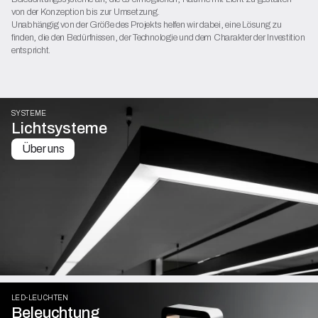
von der Konzeption bis zur Umsetzung.
Unabhängig von der Größe des Projekts helfen wir dabei, eine Lösung zu
finden, die den Bedürfnissen, der Technologie und dem Charakter der Investition
entspricht.
SYSTEME
Lichtsysteme
Über uns
LED-LEUCHTEN
Beleuchtung