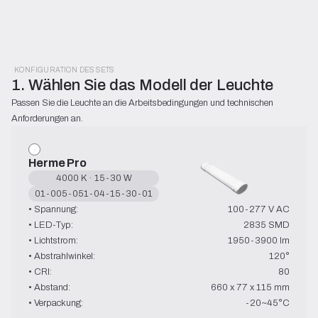
KONFIGURATION DES SETS
1. Wählen Sie das Modell der Leuchte
Passen Sie die Leuchte an die Arbeitsbedingungen und technischen 
Anforderungen an.
Herme Pro
4000 K · 15-30 W
01-005-051-04-15-30-01
• Spannung:
100-277 V AC
• LED-Typ:
2835 SMD
• Lichtstrom:
1950-3900 lm
• Abstrahlwinkel:
120°
• CRI:
80
• Abstand:
660 x 77 x 115 mm
• Verpackung:
-20~45°C