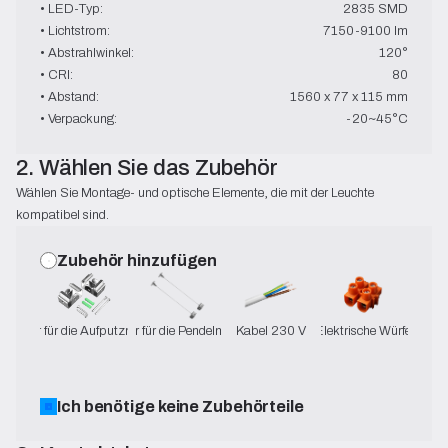
• LED-Typ:
2835 SMD
• Lichtstrom:
7150-9100 lm
• Abstrahlwinkel:
120°
• CRI:
80
• Abstand:
1560 x 77 x 115 mm
• Verpackung:
-20~45°C
2. Wählen Sie das Zubehör
Wählen Sie Montage- und optische Elemente, die mit der Leuchte
kompatibel sind.
Zubehör hinzufügen
ubehör für die Aufputzmontage
Zubehör für die Pendelmontage
Kabel 230 V
Elektrische Würfel
Ich benötige keine Zubehörteile