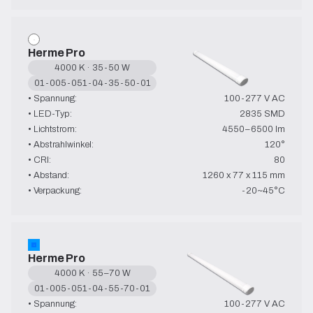
Herme Pro
4000 K · 35-50 W
01-005-051-04-35-50-01
• Spannung:
100-277 V AC
• LED-Typ:
2835 SMD
• Lichtstrom:
4550–6500 lm
• Abstrahlwinkel:
120°
• CRI:
80
• Abstand:
1260 x 77 x 115 mm
• Verpackung:
-20~45°C
Herme Pro
4000 K · 55–70 W
01-005-051-04-55-70-01
• Spannung:
100-277 V AC