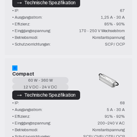
→   Technische Spezifikation
• IP:
67
• Ausgangsstrom:
1,25 A - 30 A
• Effizienz:
85% - 90%
• Einggangsspannung:
170 - 250 V Wechselstrom
• Betriebsmodi:
Konstantspannung
• Schutzvorrichtungen:
SCP / OCP
Compact
60 W - 360 W
12 V DC - 24 V DC
→   Technische Spezifikation
• IP:
68
• Ausgangsstrom:
5 A - 30 A
• Effizienz:
91% - 92%
• Einggangsspannung:
200~240 V AC
• Betriebsmodi:
Konstantspannung
• Schutzvorrichtungen:
SCP / OVP / OTP / OCP