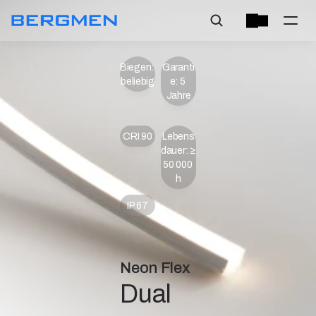
Biegen: 
Garanti
beliebig
e: 5 
Jahre
CRI 90
Lebens
dauer: ≥ 
50 000 
h
IP 67
Neon Flex
Dual 