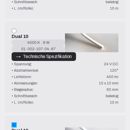
• Schnittbereich:
beliebig
• L. (m/Rolle):
10 m
Dual 10
4000 K · 8 W
01-002-107-04-67
→   Technische Spezifikation
• Spannung:
24 V DC
• Abstrahlwinkel:
120°
• Lichtstrom:
450 lm
• Abmessungen:
10 x 10 mm
• Biegeradius:
60 mm
• Schnittbereich:
beliebig
• L. (m/Rolle):
10 m