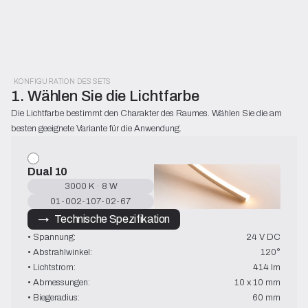
KONFIGURATION DES SETS
1. Wählen Sie die Lichtfarbe
Die Lichtfarbe bestimmt den Charakter des Raumes. Wählen Sie die am 
besten geeignete Variante für die Anwendung.
Dual 10
3000 K · 8 W
01-002-107-02-67
→   Technische Spezifikation
• Spannung:
24 V DC
• Abstrahlwinkel:
120°
• Lichtstrom:
414 lm
• Abmessungen:
10 x 10 mm
• Biegeradius:
60 mm