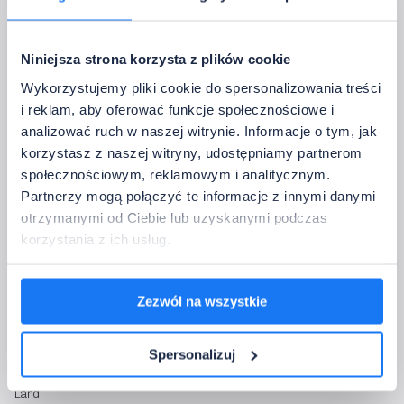
MONO
12 V DC - 24 V DC
→   Technische Spezifikation
Niniejsza strona korzysta z plików cookie
• IP:
40
Wykorzystujemy pliki cookie do spersonalizowania treści
• Ausgangsleistung 12 V DC:
max. 360 W
i reklam, aby oferować funkcje społecznościowe i
• Ausgangsleistung 24 V DC
max. 720 W
analizować ruch w naszej witrynie. Informacje o tym, jak
• Ausgangsstrom:
3 x 10 A
korzystasz z naszej witryny, udostępniamy partnerom
• Steuerung:
433,92 MHz
społecznościowym, reklamowym i analitycznym.
• Betriebstemperatur:
-20~60°C
Partnerzy mogą połączyć te informacje z innymi danymi
5. Kontaktinformationen
otrzymanymi od Ciebie lub uzyskanymi podczas
korzystania z ich usług.
Bitte geben Sie die Daten an, zu denen wir mit der Bestätigung der 
Konfiguration zurückkehren sollen.
Vollständiger Firmenname:
Zezwól na wszystkie
Firmen-E-Mail-Adresse:
Spersonalizuj
Land: