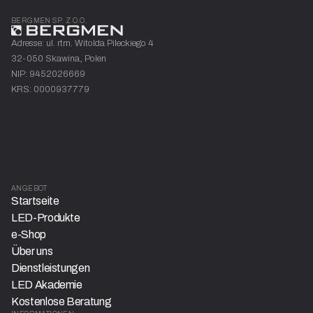
BERGMEN SP. Z O.O.
Adresse: ul. rtm. Witolda Pileckiego 4
32-050 Skawina, Polen
NIP: 9452026669
KRS: 0000937779
ANGEBOT
Startseite
LED-Produkte
e-Shop
Über uns
Dienstleistungen
LED Akademie
Kostenlose Beratung