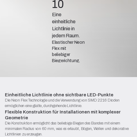
10
Eine
einheitliche
Lichtlinie in
jedem Raum.
Elastischer Neon
Flex mit
beliebiger
Biegerichtung,
der eine
einheitliche
Lichtlinie und
hohe
Langlebigkeit in
Einheitliche Lichtlinie ohne sichtbare LED-Punkte
architektonischen
Die Neon Flex Technologie und die Verwendung von SMD 2216 Dioden
Installationen
ermöglichen eine glatte, durchgehende Lichtlinie.
bietet.
Flexible Konstruktion für Installationen mit komplexer
Geometrie
Die Konstruktion ermöglicht das beliebige Biegen des Bandes mit einem
minimalen Radius von 60 mm, was es erlaubt, Bögen, Wellen und dekorative
Lichtlinien zu erzeugen.
Katalogblatt (PDF)