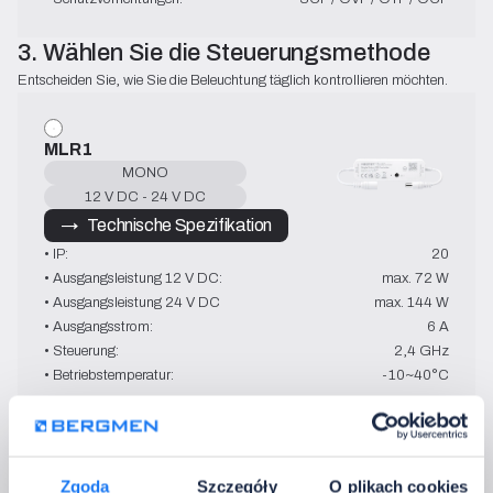
3. Wählen Sie die Steuerungsmethode
Entscheiden Sie, wie Sie die Beleuchtung täglich kontrollieren möchten.
MLR1
MONO
12 V DC - 24 V DC
→   Technische Spezifikation
• IP:
20
• Ausgangsleistung 12 V DC:
max. 72 W
• Ausgangsleistung 24 V DC
max. 144 W
• Ausgangsstrom:
6 A
• Steuerung:
2,4 GHz
• Betriebstemperatur:
-10~40°C
Contra HP 3
Zgoda
Szczegóły
O plikach cookies