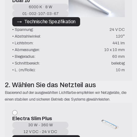
Dual 10
6000 K · 8 W
01-002-107-03-67
→   Technische Spezifikation
• Spannung:
24 V DC
• Abstrahlwinkel:
120°
• Lichtstrom:
441 lm
• Abmessungen:
10 x 10 mm
• Biegeradius:
60 mm
• Schnittbereich:
beliebig
• L. (m/Rolle):
10 m
2. Wählen Sie das Netzteil aus
Basierend auf der ausgewählten Lichtfarbe empfehlen wir Netzgeräte, die 
einen stabilen und sicheren Betrieb des Systems gewährleisten.
Electra Slim Plus
30 W - 360 W
12 V DC - 24 V DC