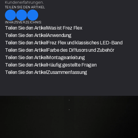
Kundenerfahrungen.
TEILEN SIE DEN ARTIKEL
INHALTSVERZEICHNIS:
Teilen Sie den Artikel
Was ist Frez Flex
Teilen Sie den Artikel
Anwendung
Teilen Sie den Artikel
Frez Flex und klassisches LED-Band
Teilen Sie den Artikel
Farbe des Diffusors und Zubehör
Teilen Sie den Artikel
Montageanleitung
Teilen Sie den Artikel
Häufig gestellte Fragen
Teilen Sie den Artikel
Zusammenfassung
WISSEN
Wie
wählt
man
ein
LED-