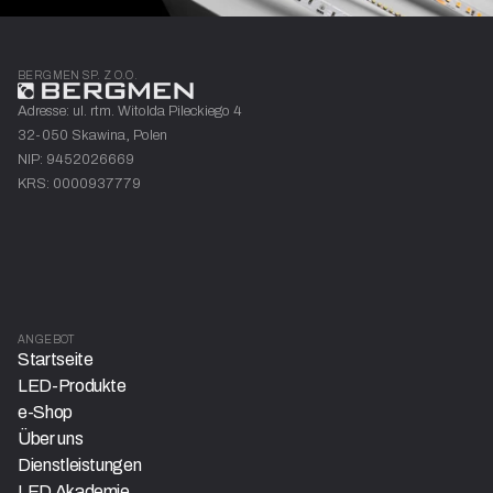
BERGMEN SP. Z O.O.
Adresse: ul. rtm. Witolda Pileckiego 4
32-050 Skawina, Polen
NIP: 9452026669
KRS: 0000937779
ANGEBOT
Startseite
LED-Produkte
e-Shop
Über uns
Dienstleistungen
LED Akademie