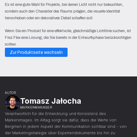
Es ist eine gute Wahl für Projekte, bei denen Licht nicht nur beleuchten,
sondern auch den Charakter des Raums prägen, die visuelle Identität
hervorheben oder ein dekoratives Detail schaffen soll.
Wenn Sie ein Produkt für eine effektvolle, gleichmäßige Lichtlinie suchen, ist
Frez Flex eine Lösung, die Sie bereits in der Entwurfsphase berücksichtigen
sollten.
Zur Produktseite wechseln
AUTOR
Tomasz Jałocha
MARKENMANAGER
Verantwortlich für die Entwicklung und Konsistenz des
Markenimages. Im Alltag sorgt sie dafür, dass die Werte von
Bergmen in jedem Aspekt der Kommunikation sichtbar sind - von
der Marketingstrategie über Expertendokumente bis hin zu