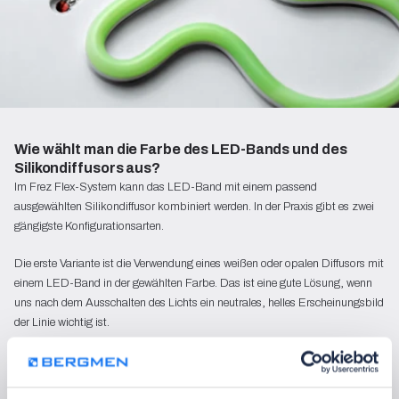
Wie wählt man die Farbe des LED-Bands und des 
Silikondiffusors aus?
Im Frez Flex-System kann das LED-Band mit einem passend
ausgewählten Silikondiffusor kombiniert werden. In der Praxis gibt es zwei
gängigste Konfigurationsarten.
Die erste Variante ist die Verwendung eines weißen oder opalen Diffusors mit
einem LED-Band in der gewählten Farbe. Das ist eine gute Lösung, wenn
uns nach dem Ausschalten des Lichts ein neutrales, helles Erscheinungsbild
der Linie wichtig ist.
Die zweite Variante ist die Kombination eines farbigen Diffusors mit einem
LED-Band in einer ähnlichen Farbe. In diesem Fall bleibt die dekorative
Farbe auch dann sichtbar, wenn die Beleuchtung ausgeschaltet ist.