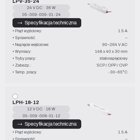
LPV-35-24
24 V DC · 36 W
05-009-009-01-24
→   Specyfikacja techniczna
• Prąd wyjściowy:
1.5 A
• Sprawność:
–
• Napięcie wejściowe:
90~264 V AC
• Wymiary:
148 x 40 x 30 mm
• Tryby pracy:
stałonapięciowy
• Zabezp.:
SCP / OPP / OVP
• Temp. pracy:
-30~65°C
LPH-18-12
12 V DC · 18 W
05-009-008-01-12
→   Specyfikacja techniczna
• Prąd wyjściowy:
1.5 A
• Sprawność:
–