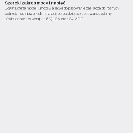
Szeroki zakres mocy i napięć
Bogata oferta modeli umożliwia łatwe dopasowanie zasilacza do różnych
potrzeb - od niewielkich instalacji po bardziej rozbudowane systemy
oświetleniowe, w wersjach 5 V, 12 V oraz 24 V DC.