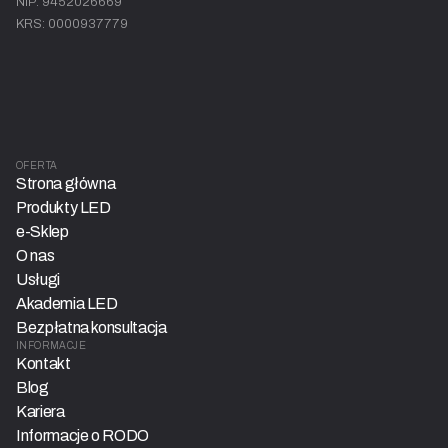
NIP: 9452026669
KRS: 0000937779
OFERTA
Strona główna
Produkty LED
e-Sklep
O nas
Usługi
Akademia LED
Bezpłatna konsultacja
INFORMACJE
Kontakt
Blog
Kariera
Informacje o RODO