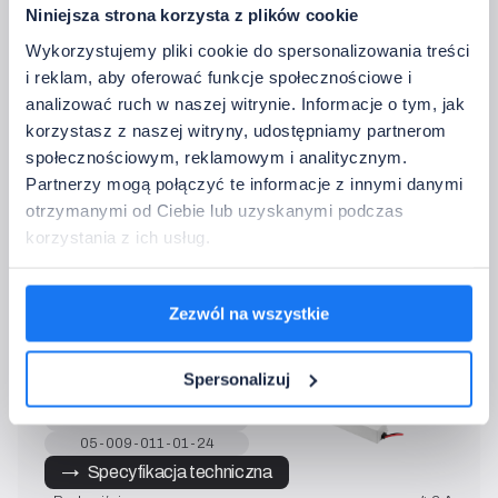
Niniejsza strona korzysta z plików cookie
LPV-100-12
Wykorzystujemy pliki cookie do spersonalizowania treści
12 V DC · 102 W
i reklam, aby oferować funkcje społecznościowe i
05-009-011-01-12
analizować ruch w naszej witrynie. Informacje o tym, jak
→   Specyfikacja techniczna
korzystasz z naszej witryny, udostępniamy partnerom
• Prąd wyjściowy:
8.5 A
społecznościowym, reklamowym i analitycznym.
• Sprawność:
–
Partnerzy mogą połączyć te informacje z innymi danymi
• Napięcie wejściowe:
90~264 V AC
otrzymanymi od Ciebie lub uzyskanymi podczas
• Wymiary:
190 x 52 x 37 mm
korzystania z ich usług.
• Tryby pracy:
stałonapięciowy
• Zabezp.:
SCP / OPP / OVP
• Temp. pracy:
-25~70°C
Zezwól na wszystkie
Spersonalizuj
LPV-100-24
24 V DC · 100.8 W
05-009-011-01-24
→   Specyfikacja techniczna