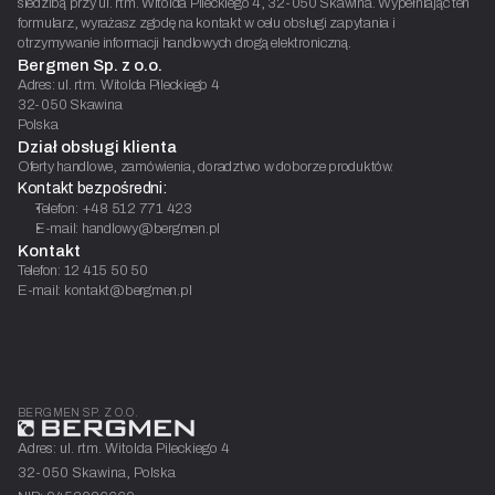
siedzibą przy ul. rtm. Witolda Pileckiego 4, 32-050 Skawina. Wypełniając ten
formularz, wyrażasz zgodę na kontakt w celu obsługi zapytania i
otrzymywanie informacji handlowych drogą elektroniczną.
Bergmen Sp. z o.o.
Adres: ul. rtm. Witolda Pileckiego 4
32-050 Skawina
Polska
Dział obsługi klienta
Oferty handlowe, zamówienia, doradztwo w doborze produktów.
Kontakt bezpośredni:
Telefon: +48 512 771 423
E-mail: handlowy@bergmen.pl
Kontakt
Telefon: 12 415 50 50
E-mail: kontakt@bergmen.pl
BERGMEN SP. Z O.O.
Adres: ul. rtm. Witolda Pileckiego 4
32-050 Skawina, Polska