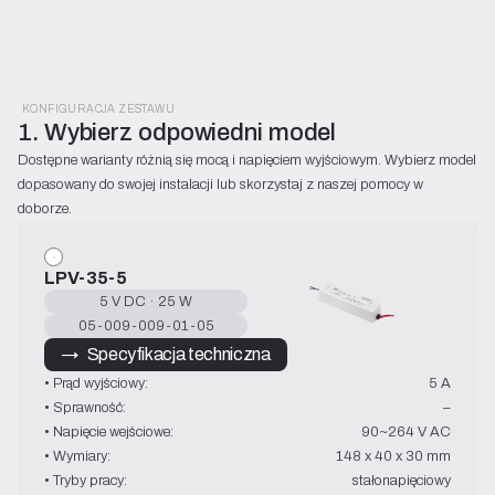
KONFIGURACJA ZESTAWU
1. Wybierz odpowiedni model 
Dostępne warianty różnią się mocą i napięciem wyjściowym. Wybierz model 
dopasowany do swojej instalacji lub skorzystaj z naszej pomocy w 
doborze.
LPV-35-5
5 V DC · 25 W
05-009-009-01-05
→   Specyfikacja techniczna
• Prąd wyjściowy:
5 A
• Sprawność:
–
• Napięcie wejściowe:
90~264 V AC
• Wymiary:
148 x 40 x 30 mm
• Tryby pracy:
stałonapięciowy