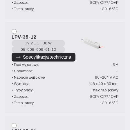
• Zabezp.:
SCP / OPP / OVP
• Temp. pracy:
-30~65°C
LPV-35-12
12 V DC · 36 W
05-009-009-01-12
→   Specyfikacja techniczna
• Prąd wyjściowy:
3 A
• Sprawność:
–
• Napięcie wejściowe:
90~264 V AC
• Wymiary:
148 x 40 x 30 mm
• Tryby pracy:
stałonapięciowy
• Zabezp.:
SCP / OPP / OVP
• Temp. pracy:
-30~65°C