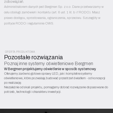
zobowiązań.
Administratorem danych jest Bergmen Sp. z o.o. Dane przetwarzamy w
celu obsługi zamówień i kontaktu (art. 6 ust. 1 lit. b i f RODO). Masz
prawo dostępu, sprostowania, ograniczenia, sprzeciwu. Szczegóły w
polityce RODO i regulaminie OWS.
OFERTA PRODUKTOWA
Pozostałe rozwiązania
Poznaj inne systemy oświetleniowe Bergmen
W Bergmen projektujemy oświetlenie w sposób systemowy.
Oferujemy zarówno gotowe oprawy LED, jak i kompletne systemy
oświetleniowe, które pozwalają budować przestrzeń światłem - od koncepcji
po realizację.
Niezależnie od skali projektu, pomagamy dobrać rozwiązanie dopasowane do
potrzeb, technologii i charakteru inwestycji.