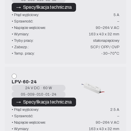
→   Specyfikacja techniczna
• Prąd wyjściowy:
5 A
• Sprawność:
–
• Napięcie wejściowe:
90~264 V AC
• Wymiary:
163 x 43 x 32 mm
• Tryby pracy:
stałonapięciowy
• Zabezp.:
SCP / OPP / OVP
• Temp. pracy:
-30~70°C
LPV-60-24
24 V DC · 60 W
05-009-010-01-24
→   Specyfikacja techniczna
• Prąd wyjściowy:
2.5 A
• Sprawność:
–
• Napięcie wejściowe:
90~264 V AC
• Wymiary:
163 x 43 x 32 mm