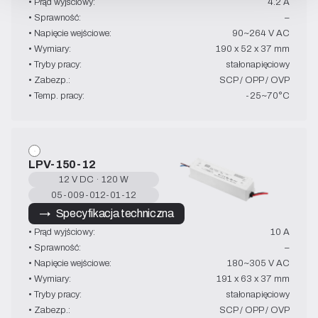
• Prąd wyjściowy:
4.2 A
• Sprawność:
–
• Napięcie wejściowe:
90~264 V AC
• Wymiary:
190 x 52 x 37 mm
• Tryby pracy:
stałonapięciowy
• Zabezp.:
SCP / OPP / OVP
• Temp. pracy:
-25~70°C
LPV-150-12
12 V DC · 120 W
05-009-012-01-12
→   Specyfikacja techniczna
• Prąd wyjściowy:
10 A
• Sprawność:
–
• Napięcie wejściowe:
180~305 V AC
• Wymiary:
191 x 63 x 37 mm
• Tryby pracy:
stałonapięciowy
• Zabezp.:
SCP / OPP / OVP