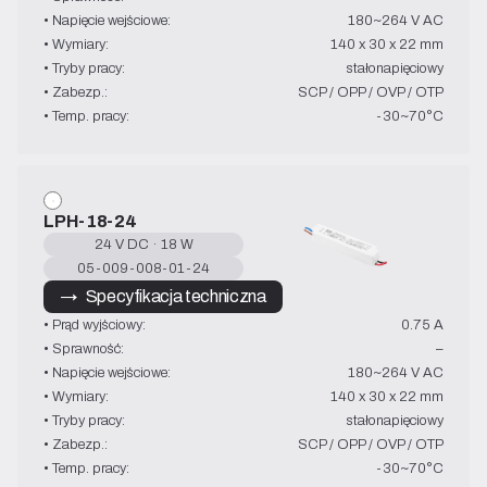
• Napięcie wejściowe:
180~264 V AC
• Wymiary:
140 x 30 x 22 mm
• Tryby pracy:
stałonapięciowy
• Zabezp.:
SCP / OPP / OVP / OTP
• Temp. pracy:
-30~70°C
LPH-18-24
24 V DC · 18 W
05-009-008-01-24
→   Specyfikacja techniczna
• Prąd wyjściowy:
0.75 A
• Sprawność:
–
• Napięcie wejściowe:
180~264 V AC
• Wymiary:
140 x 30 x 22 mm
• Tryby pracy:
stałonapięciowy
• Zabezp.:
SCP / OPP / OVP / OTP
• Temp. pracy:
-30~70°C