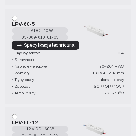
LPV-60-5
5 V DC · 40 W
05-009-010-01-05
→   Specyfikacja techniczna
• Prąd wyjściowy:
8 A
• Sprawność:
–
• Napięcie wejściowe:
90~264 V AC
• Wymiary:
163 x 43 x 32 mm
• Tryby pracy:
stałonapięciowy
• Zabezp.:
SCP / OPP / OVP
• Temp. pracy:
-30~70°C
LPV-60-12
12 V DC · 60 W
05-009-010-01-12