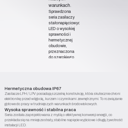
warunkach.
Sprawdzona
seria zasilaczy
stałonapięciowych
LED o wysokiej
sprawności i
hermetycznej
obudowie,
przeznaczona
do szerokiego
zakresu
zastosowań -
wewnątrz i na
zewnątrz.
Deklaracja zgodności
Hermetyczna obudowa IP67
Zasilacze LPH / LPV posiadają szczelną konstrukcję, która skutecznie chroni
Karta katalogowa (PDF)
elektronikę przed wilgocią, kurzem i czynnikami zewnętrznymi. To rozwiązanie
gotowe do pracy w trudniejszych warunkach środowiskowych.
Wybierz odpowiedni model
Wysoka sprawność i stabilna praca
Seria została zaprojektowana z myślą o efektywnej konwersji energii, co
przekłada się na mniejsze straty, stabilne napięcie wyjściowe i długą żywotność
instalacji LED.