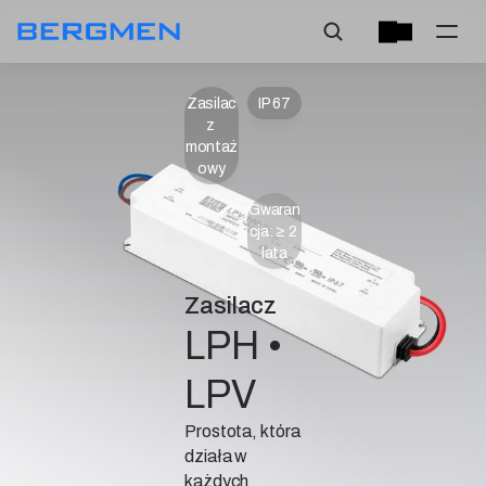
Zasilac
IP 67
z 
montaż
owy
Gwaran
cja: ≥ 2 
lata
Zasilacz
LPH • 
LPV
Prostota, która
działa w
każdych