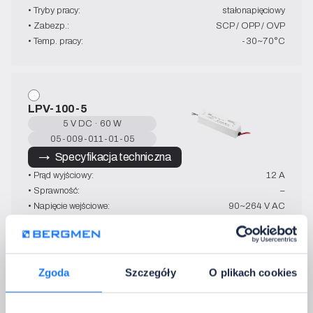
• Tryby pracy:
stałonapięciowy
• Zabezp.:
SCP / OPP / OVP
• Temp. pracy:
-30~70°C
LPV-100-5
5 V DC · 60 W
05-009-011-01-05
→   Specyfikacja techniczna
• Prąd wyjściowy:
12 A
• Sprawność:
–
• Napięcie wejściowe:
90~264 V AC
• Wymiary:
190 x 52 x 37 mm
• Tryby pracy:
stałonapięciowy
• Zabezp.:
SCP / OPP / OVP
• Temp. pracy:
-25~70°C
Zgoda
Szczegóły
O plikach cookies