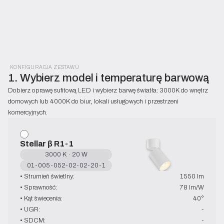
KONFIGURACJA ZESTAWU
1. Wybierz model i temperaturę barwową
Dobierz oprawę sufitową LED i wybierz barwę światła: 3000K do wnętrz 
domowych lub 4000K do biur, lokali usługowych i przestrzeni 
komercyjnych.
Stellar β R1-1
3000 K · 20 W
01-005-052-02-02-20-1
• Strumień świetlny:
1550 lm
• Sprawność:
78 lm/W
• Kąt świecenia:
40°
• UGR:
-
• SDCM:
-