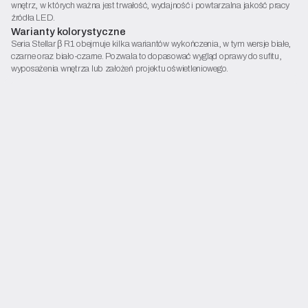
wnętrz, w których ważna jest trwałość, wydajność i powtarzalna jakość pracy
źródła LED.
Warianty kolorystyczne
Seria Stellar β R1 obejmuje kilka wariantów wykończenia, w tym wersje białe,
czarne oraz biało-czarne. Pozwala to dopasować wygląd oprawy do sufitu,
wyposażenia wnętrza lub założeń projektu oświetleniowego.