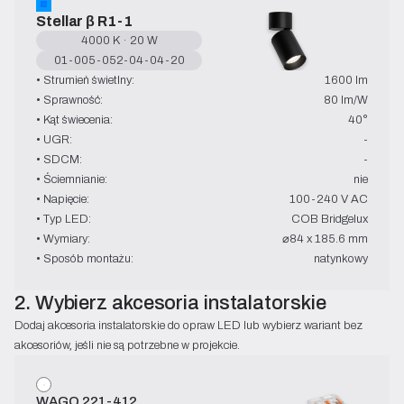
Stellar β R1-1
4000 K · 20 W
01-005-052-04-04-20
• Strumień świetlny:
1600 lm
• Sprawność:
80 lm/W
• Kąt świecenia:
40°
• UGR:
-
• SDCM:
-
• Ściemnianie:
nie
• Napięcie:
100-240 V AC
• Typ LED:
COB Bridgelux
• Wymiary:
⌀84 x 185.6 mm
• Sposób montażu:
natynkowy
2. Wybierz akcesoria instalatorskie
Dodaj akcesoria instalatorskie do opraw LED lub wybierz wariant bez 
akcesoriów, jeśli nie są potrzebne w projekcie.
WAGO 221-412