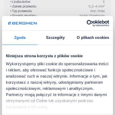
• Liczba torów:
5
• Zakres przewodu:
0,2–4 mm²
• Typ przewodu:
drut / linka
• Sposób montażu:
zacisk dźwigniowy
Zgoda
Szczegóły
O plikach cookies
Złączka 12-torowa
przewód: 2,5 mm²
08-011-002-2
• Liczba torów:
12
Niniejsza strona korzysta z plików cookie
• Przekrój przewodu:
2,5 mm²
• Typ złączki:
kostka elektryczna
Wykorzystujemy pliki cookie do spersonalizowania treści
• Sposób montażu:
zacisk śrubowy
i reklam, aby oferować funkcje społecznościowe i
analizować ruch w naszej witrynie. Informacje o tym, jak
korzystasz z naszej witryny, udostępniamy partnerom
społecznościowym, reklamowym i analitycznym.
Złączka 12-torowa
Partnerzy mogą połączyć te informacje z innymi danymi
przewód: 4 mm²
08-011-002-4
otrzymanymi od Ciebie lub uzyskanymi podczas
• Liczba torów:
12
korzystania z ich usług.
• Przekrój przewodu:
4 mm²
• Typ złączki:
kostka elektryczna