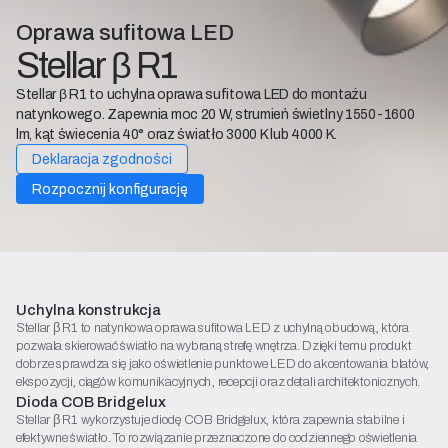
Oprawa sufitowa LED
Stellar β R1
Stellar β R1 to uchylna oprawa sufitowa LED do montażu
natynkowego. Zapewnia moc 20 W, strumień świetlny 1550-1600
lm, kąt świecenia 40° oraz światło 3000 K lub 4000 K.
Deklaracja zgodności
Rozpocznij konfigurację
Uchylna konstrukcja
Stellar β R1 to natynkowa oprawa sufitowa LED z uchylną obudową, która
pozwala skierować światło na wybraną strefę wnętrza. Dzięki temu produkt
dobrze sprawdza się jako oświetlenie punktowe LED do akcentowania blatów,
ekspozycji, ciągów komunikacyjnych, recepcji oraz detali architektonicznych.
Dioda COB Bridgelux
Stellar β R1 wykorzystuje diodę COB Bridgelux, która zapewnia stabilne i
efektywne światło. To rozwiązanie przeznaczone do codziennego oświetlenia