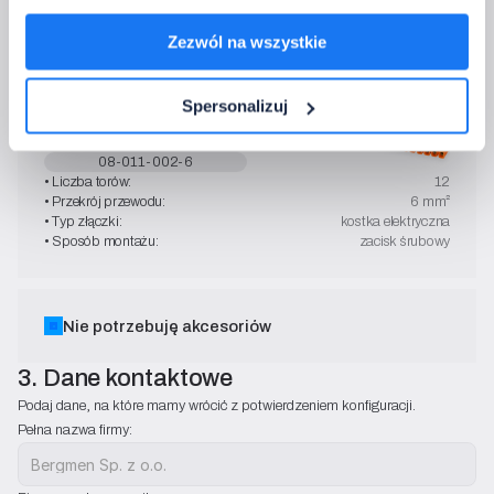
• Sposób montażu:
zacisk śrubowy
Zezwól na wszystkie
Spersonalizuj
Złączka 12-torowa
przewód: 6 mm²
08-011-002-6
• Liczba torów:
12
• Przekrój przewodu:
6 mm²
• Typ złączki:
kostka elektryczna
• Sposób montażu:
zacisk śrubowy
Nie potrzebuję akcesoriów
3. Dane kontaktowe
Podaj dane, na które mamy wrócić z potwierdzeniem konfiguracji.
Pełna nazwa firmy: