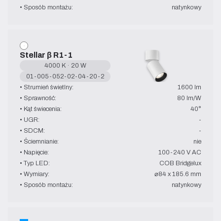
• Sposób montażu:
natynkowy
Stellar β R1-1
4000 K · 20 W
01-005-052-02-04-20-2
• Strumień świetlny:
1600 lm
• Sprawność:
80 lm/W
• Kąt świecenia:
40°
• UGR:
-
• SDCM:
-
• Ściemnianie:
nie
• Napięcie:
100-240 V AC
• Typ LED:
COB Bridgelux
• Wymiary:
⌀84 x 185.6 mm
• Sposób montażu:
natynkowy