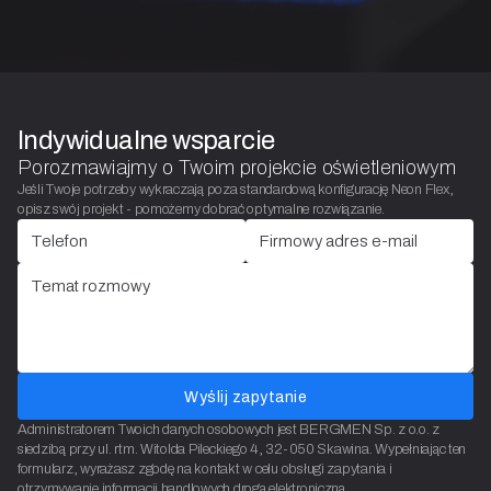
Indywidualne wsparcie
Porozmawiajmy o Twoim projekcie oświetleniowym
Jeśli Twoje potrzeby wykraczają poza standardową konfigurację Neon Flex,
opisz swój projekt - pomożemy dobrać optymalne rozwiązanie.
Wyślij zapytanie
Administratorem Twoich danych osobowych jest BERGMEN Sp. z o.o. z
siedzibą przy ul. rtm. Witolda Pileckiego 4, 32-050 Skawina. Wypełniając ten
formularz, wyrażasz zgodę na kontakt w celu obsługi zapytania i
otrzymywanie informacji handlowych drogą elektroniczną.