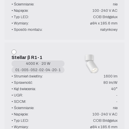
• Ściemnianie:
nie
• Napięcie:
100-240 V AC
• Typ LED:
COB Bridgelux
• Wymiary:
⌀84 x 185.6 mm
• Sposób montażu:
natynkowy
Stellar β R1-1
4000 K · 20 W
01-005-052-02-04-20-1
• Strumień świetlny:
1600 lm
• Sprawność:
80 lm/W
• Kąt świecenia:
40°
• UGR:
-
• SDCM:
-
• Ściemnianie:
nie
• Napięcie:
100-240 V AC
• Typ LED:
COB Bridgelux
• Wymiary:
⌀84 x 185.6 mm