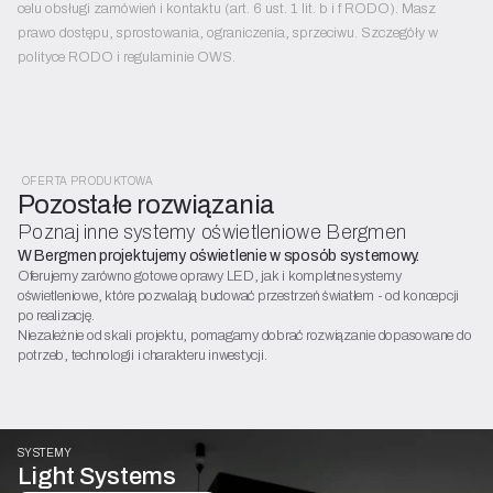
celu obsługi zamówień i kontaktu (art. 6 ust. 1 lit. b i f RODO). Masz
prawo dostępu, sprostowania, ograniczenia, sprzeciwu. Szczegóły w
polityce RODO i regulaminie OWS.
OFERTA PRODUKTOWA
Pozostałe rozwiązania
Poznaj inne systemy oświetleniowe Bergmen
W Bergmen projektujemy oświetlenie w sposób systemowy.
Oferujemy zarówno gotowe oprawy LED, jak i kompletne systemy
oświetleniowe, które pozwalają budować przestrzeń światłem - od koncepcji
po realizację.
Niezależnie od skali projektu, pomagamy dobrać rozwiązanie dopasowane do
potrzeb, technologii i charakteru inwestycji.
SYSTEMY
Light Systems