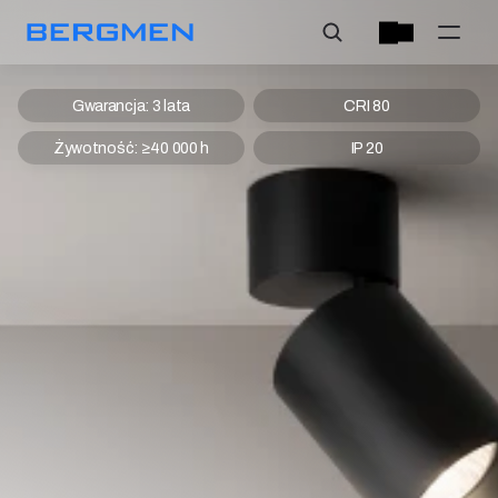
Gwarancja: 3 lata
CRI 80
Żywotność: ≥40 000 h
IP 20