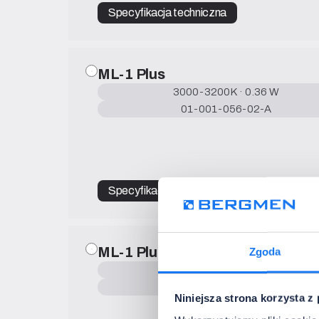
Specyfikacja techniczna
ML-1 Plus
3000-3200K · 0.36 W
01-001-056-02-A
Specyfikacja techniczna
ML-1 Plus
Zgoda
4000-4500 K · 0.36 W
01-001-056-04-A
Niniejsza strona korzysta z