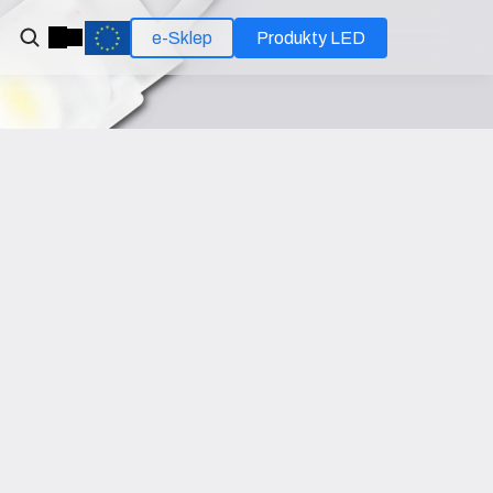
e-Sklep
Produkty LED
laracja zgodności