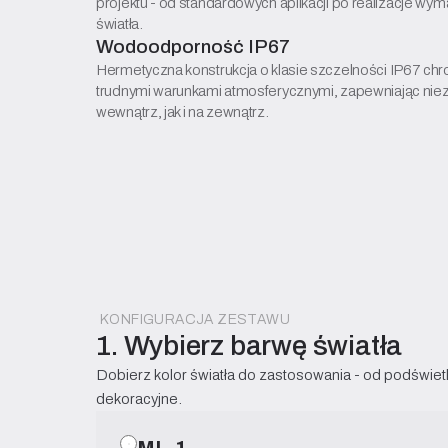
projektu - od standardowych aplikacji po realizacje wy
światła.
Wodoodporność IP67
Hermetyczna konstrukcja o klasie szczelności IP67 chro
trudnymi warunkami atmosferycznymi, zapewniając nie
wewnątrz, jak i na zewnątrz.
KONFIGURACJA ZESTAWU
1. Wybierz barwę światła
Dobierz kolor światła do zastosowania - od podświetl
dekoracyjne.