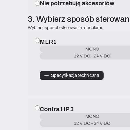
Nie potrzebuję akcesoriów
3. Wybierz sposób sterowan
Wybierz sposób sterowania modułami.
MLR1
MONO
12 V DC - 24 V DC
→   Specyfikacja techniczna
Contra HP 3
MONO
12 V DC - 24 V DC