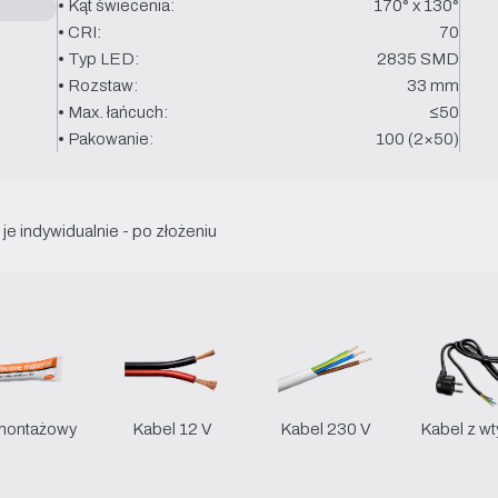
• Kąt świecenia:
170° x 130°
• CRI:
70
• Typ LED:
2835 SMD
• Rozstaw:
33 mm
• Max. łańcuch:
≤50
• Pakowanie:
100 (2×50)
je indywidualnie - po złożeniu
 montażowy
Kabel 12 V
Kabel 230 V
Kabel z w