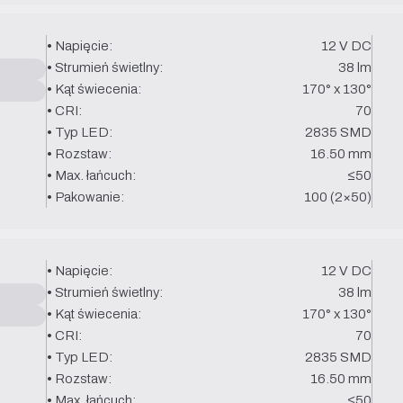
• Napięcie:
12 V DC
• Strumień świetlny:
38 lm
• Kąt świecenia:
170° x 130°
• CRI:
70
• Typ LED:
2835 SMD
• Rozstaw:
16.50 mm
• Max. łańcuch:
≤50
• Pakowanie:
100 (2×50)
• Napięcie:
12 V DC
• Strumień świetlny:
38 lm
• Kąt świecenia:
170° x 130°
• CRI:
70
• Typ LED:
2835 SMD
• Rozstaw:
16.50 mm
• Max. łańcuch:
≤50