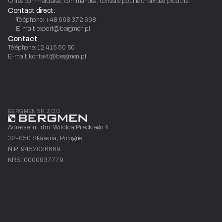
Offres commerciales, commandes, conseils pour le choix des produits.
Contact direct:
Téléphone: +48 668 372 698
E-mail: export@bergmen.pl
Contact
Téléphone: 12 415 50 50
E-mail: kontakt@bergmen.pl
BERGMEN SP. Z O.O.
Adresse: ul. rtm. Witolda Pileckiego 4
32-050 Skawina, Pologne
NIP: 9452026669
KRS: 0000937779