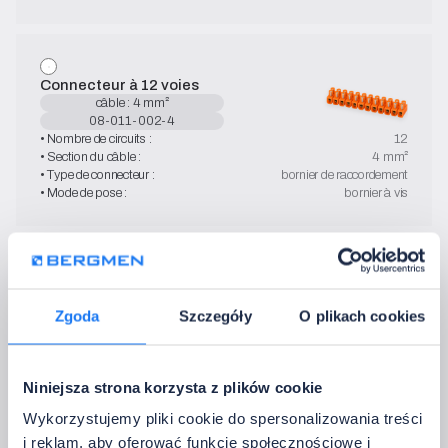
Connecteur à 12 voies
câble : 4 mm²
08-011-002-4
• Nombre de circuits :
12
• Section du câble :
4 mm²
• Type de connecteur :
bornier de raccordement
• Mode de pose :
bornier à vis
Connecteur à 12 voies
câble : 6 mm²
Zgoda
Szczegóły
O plikach cookies
08-011-002-6
• Nombre de circuits :
12
• Section du câble :
6 mm²
• Type de connecteur :
bornier de raccordement
Niniejsza strona korzysta z plików cookie
• Mode de pose :
bornier à vis
Wykorzystujemy pliki cookie do spersonalizowania treści
i reklam, aby oferować funkcje społecznościowe i