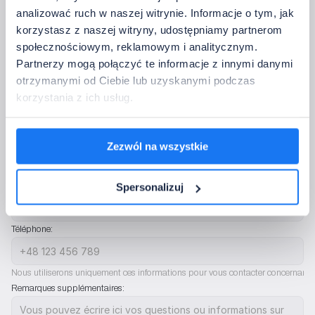
analizować ruch w naszej witrynie. Informacje o tym, jak
Je n'ai pas besoin d'accessoires
korzystasz z naszej witryny, udostępniamy partnerom
3. Coordonnées
społecznościowym, reklamowym i analitycznym.
Partnerzy mogą połączyć te informacje z innymi danymi
Veuillez fournir les coordonnées auxquelles nous devons revenir avec la 
otrzymanymi od Ciebie lub uzyskanymi podczas
confirmation de la configuration.
korzystania z ich usług.
Nom complet de la société:
Adresse e-mail de l'entreprise:
Zezwól na wszystkie
Pays:
Spersonalizuj
Téléphone:
Nous utiliserons uniquement ces informations pour vous contacter concernant l'
Remarques supplémentaires: