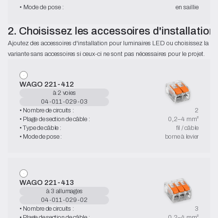
• Mode de pose :
en saillie
2. Choisissez les accessoires d'installation
Ajoutez des accessoires d'installation pour luminaires LED ou choisissez la 
variante sans accessoires si ceux-ci ne sont pas nécessaires pour le projet.
WAGO 221-412
à 2 voies
04-011-029-03
• Nombre de circuits :
2
• Plage de section de câble :
0,2–4 mm²
• Type de câble :
fil / câble
• Mode de pose :
borne à levier
WAGO 221-413
à 3 allumages
04-011-029-02
• Nombre de circuits :
3
• Plage de section de câble :
0,2–4 mm²