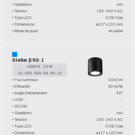
• Gradation :
non
• Tension :
100-240 V AC
• Type LED:
COB Cree
• Dimensions :
⌀117 x 115 mm
• Mode de pose :
en saillie
Stellar β R2-1
4000 K · 13 W
01-005-054-04-04-13
• Flux lumineux :
1040 lm
• Efficacité :
80 lm/W
• Angle d'éclairement:
50°
• UGR :
-
• SDCM :
-
• Gradation :
non
• Tension :
100-240 V AC
• Type LED:
COB Cree
• Dimensions :
⌀117 x 115 mm