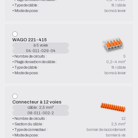
• Type de câble :
fil / câble
• Mode de pose :
borne à levier
WAGO 221-415
à 5 voies
04-011-029-04
• Nombre de circuits :
5
• Plage de section de câble :
0,2–4 mm²
• Type de câble :
fil / câble
• Mode de pose :
borne à levier
Connecteur à 12 voies
câble : 2,5 mm²
08-011-002-2
• Nombre de circuits :
12
• Section du câble :
2,5 mm²
• Type de connecteur :
bornier de raccordement
• Mode de pose :
bornier à vis