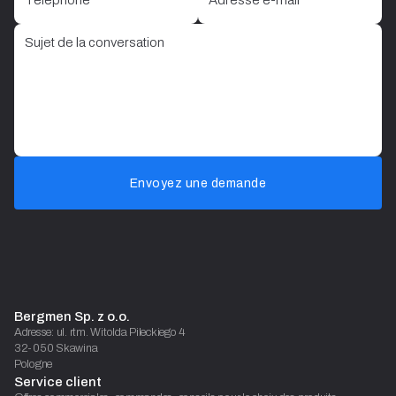
Envoyez une demande
Bergmen Sp. z o.o.
Adresse: ul. rtm. Witolda Pileckiego 4
32-050 Skawina
Pologne
Service client