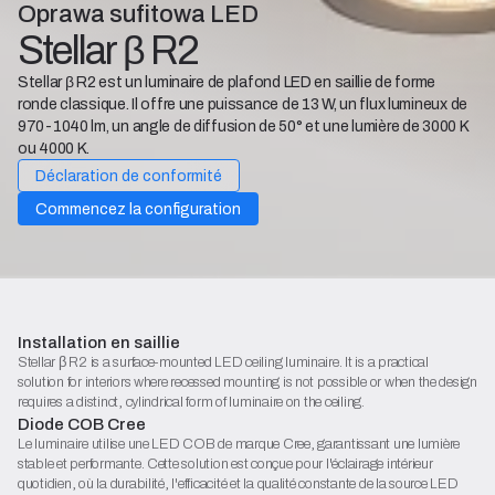
Oprawa sufitowa LED
Stellar β R2
Stellar β R2 est un luminaire de plafond LED en saillie de forme
ronde classique. Il offre une puissance de 13 W, un flux lumineux de
970-1040 lm, un angle de diffusion de 50° et une lumière de 3000 K
ou 4000 K.
Déclaration de conformité
Commencez la configuration
Installation en saillie
Stellar β R2 is a surface-mounted LED ceiling luminaire. It is a practical
solution for interiors where recessed mounting is not possible or when the design
requires a distinct, cylindrical form of luminaire on the ceiling.
Diode COB Cree
Le luminaire utilise une LED COB de marque Cree, garantissant une lumière
stable et performante. Cette solution est conçue pour l'éclairage intérieur
quotidien, où la durabilité, l'efficacité et la qualité constante de la source LED