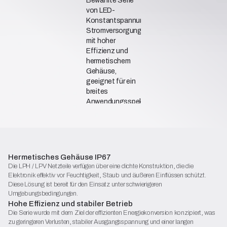
Bewährte Serie
von LED-
Konstantspannungs-
Stromversorgungen
mit hoher
Effizienz und
hermetischem
Gehäuse,
geeignet für ein
breites
Anwendungsspektrum
- sowohl drinnen
als auch
draußen.
Konformitätserklärung
Hermetisches Gehäuse IP67
Katalogblatt (PDF)
Die LPH / LPV Netzteile verfügen über eine dichte Konstruktion, die die
Wählen Sie das passende Modell aus
Elektronik effektiv vor Feuchtigkeit, Staub und äußeren Einflüssen schützt.
Diese Lösung ist bereit für den Einsatz unter schwierigeren
Umgebungsbedingungen.
Hohe Effizienz und stabiler Betrieb
Die Serie wurde mit dem Ziel der effizienten Energiekonversion konzipiert, was
zu geringeren Verlusten, stabiler Ausgangsspannung und einer langen