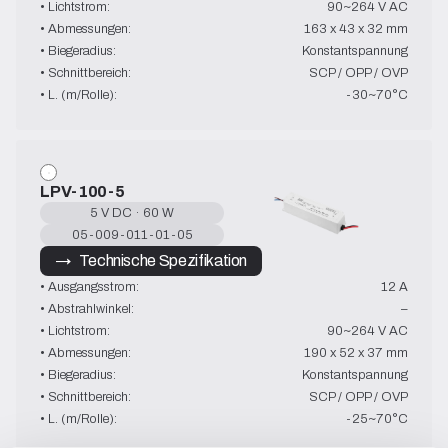
• Lichtstrom:
90~264 V AC
• Abmessungen:
163 x 43 x 32 mm
• Biegeradius:
Konstantspannung
• Schnittbereich:
SCP / OPP / OVP
• L. (m/Rolle):
-30~70°C
LPV-100-5
5 V DC · 60 W
05-009-011-01-05
→   Technische Spezifikation
• Ausgangsstrom:
12 A
• Abstrahlwinkel:
–
• Lichtstrom:
90~264 V AC
• Abmessungen:
190 x 52 x 37 mm
• Biegeradius:
Konstantspannung
• Schnittbereich:
SCP / OPP / OVP
• L. (m/Rolle):
-25~70°C