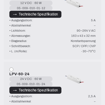
12 V DC · 60 W
05-009-010-01-12
→   Technische Spezifikation
• Ausgangsstrom:
5 A
• Abstrahlwinkel:
–
• Lichtstrom:
90~264 V AC
• Abmessungen:
163 x 43 x 32 mm
• Biegeradius:
Konstantspannung
• Schnittbereich:
SCP / OPP / OVP
• L. (m/Rolle):
-30~70°C
LPV-60-24
24 V DC · 60 W
05-009-010-01-24
→   Technische Spezifikation
• Ausgangsstrom:
2,5 A
• Abstrahlwinkel:
–