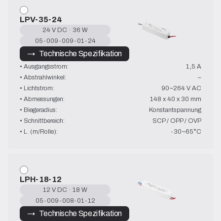
LPV-35-24
24 V DC · 36 W
05-009-009-01-24
→   Technische Spezifikation
• Ausgangsstrom:
1,5 A
• Abstrahlwinkel:
–
• Lichtstrom:
90~264 V AC
• Abmessungen:
148 x 40 x 30 mm
• Biegeradius:
Konstantspannung
• Schnittbereich:
SCP / OPP / OVP
• L. (m/Rolle):
-30~65°C
LPH-18-12
12 V DC · 18 W
05-009-008-01-12
→   Technische Spezifikation