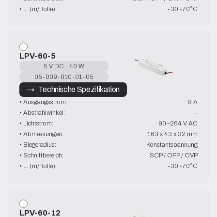
• L. (m/Rolle):
-30~70°C
LPV-60-5
5 V DC · 40 W
05-009-010-01-05
→   Technische Spezifikation
• Ausgangsstrom:
8 A
• Abstrahlwinkel:
–
• Lichtstrom:
90~264 V AC
• Abmessungen:
163 x 43 x 32 mm
• Biegeradius:
Konstantspannung
• Schnittbereich:
SCP / OPP / OVP
• L. (m/Rolle):
-30~70°C
LPV-60-12