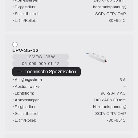
• Abmessungen:
148 x 40 x 30 mm
• Biegeradius:
Konstantspannung
• Schnittbereich:
SCP / OPP / OVP
• L. (m/Rolle):
-30~65°C
LPV-35-12
12 V DC · 36 W
05-009-009-01-12
→   Technische Spezifikation
• Ausgangsstrom:
3 A
• Abstrahlwinkel:
–
• Lichtstrom:
90~264 V AC
• Abmessungen:
148 x 40 x 30 mm
• Biegeradius:
Konstantspannung
• Schnittbereich:
SCP / OPP / OVP
• L. (m/Rolle):
-30~65°C