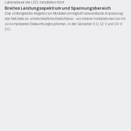
Lebensdauer der LED-Installation führt.
Breites Leistungsspektrum und Spannungsbereich
Das umfangreiche Angebot an Modellen ermöglicht eine einfache Anpassung
des Netzteils an unterschiedliche Bedürfnisse - von kleinen Installationen bis hin
zu komplexeren Beleuchtungssystemen, in den Varianten 5 V, 12 V und 24 V
DC.