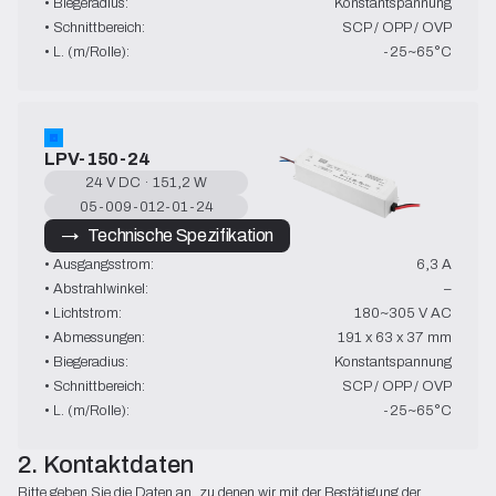
• Biegeradius:
Konstantspannung
• Schnittbereich:
SCP / OPP / OVP
• L. (m/Rolle):
-25~65°C
LPV-150-24
24 V DC · 151,2 W
05-009-012-01-24
→   Technische Spezifikation
• Ausgangsstrom:
6,3 A
• Abstrahlwinkel:
–
• Lichtstrom:
180~305 V AC
• Abmessungen:
191 x 63 x 37 mm
• Biegeradius:
Konstantspannung
• Schnittbereich:
SCP / OPP / OVP
• L. (m/Rolle):
-25~65°C
2. Kontaktdaten
Bitte geben Sie die Daten an, zu denen wir mit der Bestätigung der 