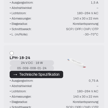
• Ausgangsstrom:
1,5 A
• Abstrahlwinkel:
–
• Lichtstrom:
180~264 V AC
• Abmessungen:
140 x 30 x 22 mm
• Biegeradius:
Konstantspannung
• Schnittbereich:
SCP / OPP / OVP / OTP
• L. (m/Rolle):
-30~70°C
LPH-18-24
24 V DC · 18 W
05-009-008-01-24
→   Technische Spezifikation
• Ausgangsstrom:
0,75 A
• Abstrahlwinkel:
–
• Lichtstrom:
180~264 V AC
• Abmessungen:
140 x 30 x 22 mm
• Biegeradius:
Konstantspannung
• Schnittbereich:
SCP / OPP / OVP / OTP