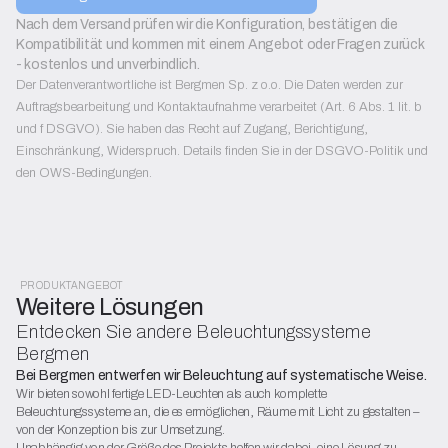
Nach dem Versand prüfen wir die Konfiguration, bestätigen die 
Kompatibilität und kommen mit einem Angebot oder Fragen zurück 
- kostenlos und unverbindlich.
Der Datenverantwortliche ist Bergmen Sp. z o.o. Die Daten werden zur
Auftragsbearbeitung und Kontaktaufnahme verarbeitet (Art. 6 Abs. 1 lit. b
und f DSGVO). Sie haben das Recht auf Zugang, Berichtigung,
Einschränkung, Widerspruch. Details finden Sie in der DSGVO-Politik und
den OWS-Bedingungen.
PRODUKTANGEBOT
Weitere Lösungen
Entdecken Sie andere Beleuchtungssysteme
Bergmen
Bei Bergmen entwerfen wir Beleuchtung auf systematische Weise.
Wir bieten sowohl fertige LED-Leuchten als auch komplette
Beleuchtungssysteme an, die es ermöglichen, Räume mit Licht zu gestalten –
von der Konzeption bis zur Umsetzung.
Unabhängig von der Größe des Projekts helfen wir dabei, eine Lösung zu