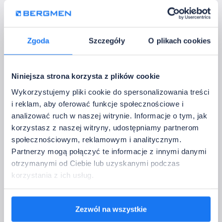
LPV-100-12
Zgoda
Szczegóły
O plikach cookies
12 V DC · 102 W
05-009-011-01-12
→   Technische Spezifikation
Niniejsza strona korzysta z plików cookie
• Ausgangsstrom:
8,5 A
• Abstrahlwinkel:
–
Wykorzystujemy pliki cookie do spersonalizowania treści
• Lichtstrom:
90~264 V AC
i reklam, aby oferować funkcje społecznościowe i
• Abmessungen:
190 x 52 x 37 mm
analizować ruch w naszej witrynie. Informacje o tym, jak
• Biegeradius:
Konstantspannung
korzystasz z naszej witryny, udostępniamy partnerom
• Schnittbereich:
SCP / OPP / OVP
społecznościowym, reklamowym i analitycznym.
• L. (m/Rolle):
-25~70°C
Partnerzy mogą połączyć te informacje z innymi danymi
otrzymanymi od Ciebie lub uzyskanymi podczas
korzystania z ich usług.
LPV-100-24
24 V DC · 100,8 W
Zezwól na wszystkie
05-009-011-01-24