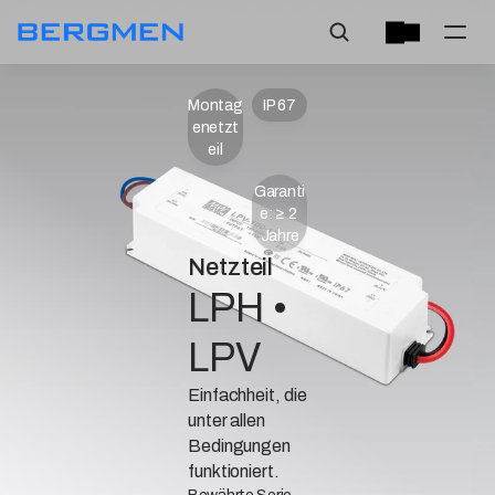
Montag
IP 67
enetzt
eil
Garanti
e: ≥ 2 
Jahre
Netzteil
LPH • 
LPV
Einfachheit, die
unter allen
Bedingungen
funktioniert.