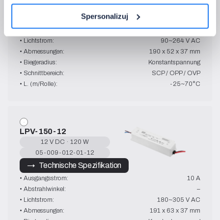
→   Technische Spezifikation
Spersonalizuj
• Ausgangsstrom:
4.2 A
• Abstrahlwinkel:
–
• Lichtstrom:
90~264 V AC
• Abmessungen:
190 x 52 x 37 mm
• Biegeradius:
Konstantspannung
• Schnittbereich:
SCP / OPP / OVP
• L. (m/Rolle):
-25~70°C
LPV-150-12
12 V DC · 120 W
05-009-012-01-12
→   Technische Spezifikation
• Ausgangsstrom:
10 A
• Abstrahlwinkel:
–
• Lichtstrom:
180~305 V AC
• Abmessungen:
191 x 63 x 37 mm