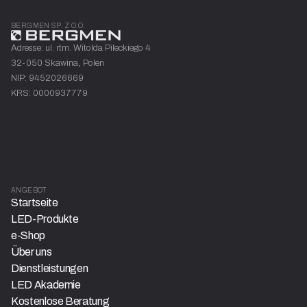
BERGMEN SP. Z O.O.
Adresse: ul. rtm. Witolda Pileckiego 4
32-050 Skawina, Polen
NIP: 9452026669
KRS: 0000937779
ANGEBOT
Startseite
LED-Produkte
e-Shop
Über uns
Dienstleistungen
LED Akademie
Kostenlose Beratung