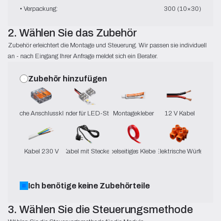
• Verpackung:
300 (10×30)
2. Wählen Sie das Zubehör
Zubehör erleichtert die Montage und Steuerung. Wir passen sie individuell
an - nach Eingang Ihrer Anfrage meldet sich ein Berater.
Zubehör hinzufügen
Elektrische Anschlussklemmen
Verbinder für LED-Streifen
Montagekleber
12 V Kabel
Kabel 230 V
Kabel mit Stecker
Doppelseitiges Klebeband
Elektrische Würfel
Ich benötige keine Zubehörteile
3. Wählen Sie die Steuerungsmethode