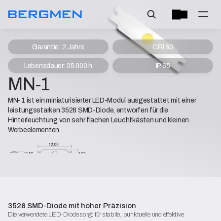
Garantie: 2 Jahre
CRI 80
Lebensdauer: 25.000 h
IP 65
MN-1
MN-1 ist ein miniaturisierter LED-Modul ausgestattet mit einer
leistungsstarken 3528 SMD-Diode, entworfen für die
Hinterleuchtung von sehr flachen Leuchtkästen und kleinen
Werbeelementen.
Produktdatenblatt
Konformitätserklärung
Beginnen Sie mit der Konfiguration
3528 SMD-Diode mit hoher Präzision
Die verwendete LED-Diode sorgt für stabile, punktuelle und effektive