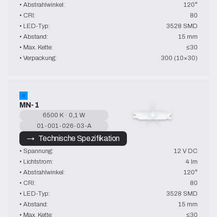
• Abstrahlwinkel:
120°
• CRI:
80
• LED-Typ:
3528 SMD
• Abstand:
15 mm
• Max. Kette:
≤30
• Verpackung:
300 (10×30)
MN-1
6500 K · 0,1 W
01-001-026-03-A
→   Technische Spezifikation
• Spannung:
12 V DC
• Lichtstrom:
4 lm
• Abstrahlwinkel:
120°
• CRI:
80
• LED-Typ:
3528 SMD
• Abstand:
15 mm
• Max. Kette:
≤30