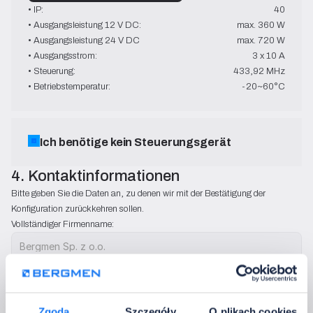
• IP:
40
• Ausgangsleistung 12 V DC:
max. 360 W
• Ausgangsleistung 24 V DC
max. 720 W
• Ausgangsstrom:
3 x 10 A
• Steuerung:
433,92 MHz
• Betriebstemperatur:
-20~60°C
Ich benötige kein Steuerungsgerät
4. Kontaktinformationen
Bitte geben Sie die Daten an, zu denen wir mit der Bestätigung der 
Konfiguration zurückkehren sollen.
Vollständiger Firmenname:
Firmen-E-Mail-Adresse:
Land:
Zgoda
Szczegóły
O plikach cookies