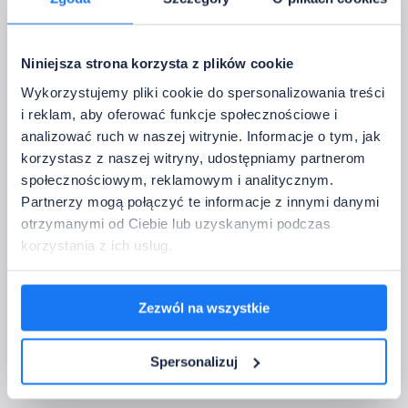
Telefon:
Niniejsza strona korzysta z plików cookie
Wykorzystujemy pliki cookie do spersonalizowania treści
Wir werden sie nur nutzen, um Kontakt bezüglich der Konfigurationssets aufz
i reklam, aby oferować funkcje społecznościowe i
Zusätzliche Anmerkungen:
analizować ruch w naszej witrynie. Informacje o tym, jak
korzystasz z naszej witryny, udostępniamy partnerom
społecznościowym, reklamowym i analitycznym.
Partnerzy mogą połączyć te informacje z innymi danymi
otrzymanymi od Ciebie lub uzyskanymi podczas
korzystania z ich usług.
Konfiguration des Sets abschließen
Nach dem Versand prüfen wir die Konfiguration, bestätigen die 
Kompatibilität und kommen mit einem Angebot oder Fragen zurück 
Zezwól na wszystkie
- kostenlos und unverbindlich.
Der Datenverantwortliche ist Bergmen Sp. z o.o. Die Daten werden zur
Auftragsbearbeitung und Kontaktaufnahme verarbeitet (Art. 6 Abs. 1 lit. b
Spersonalizuj
und f DSGVO). Sie haben das Recht auf Zugang, Berichtigung,
Einschränkung, Widerspruch. Details finden Sie in der DSGVO-Politik und