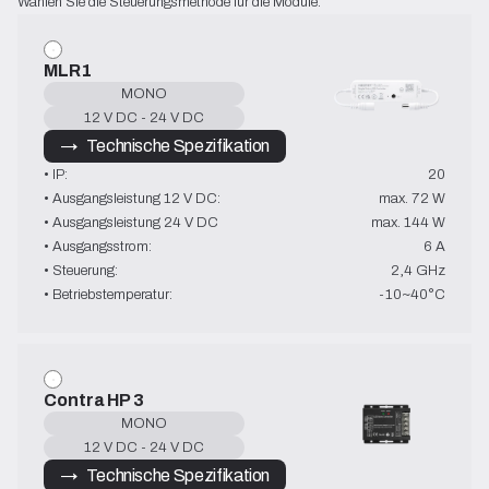
Wählen Sie die Steuerungsmethode für die Module.
MLR1
MONO
12 V DC - 24 V DC
→   Technische Spezifikation
• IP:
20
• Ausgangsleistung 12 V DC:
max. 72 W
• Ausgangsleistung 24 V DC
max. 144 W
• Ausgangsstrom:
6 A
• Steuerung:
2,4 GHz
• Betriebstemperatur:
-10~40°C
Contra HP 3
MONO
12 V DC - 24 V DC
→   Technische Spezifikation