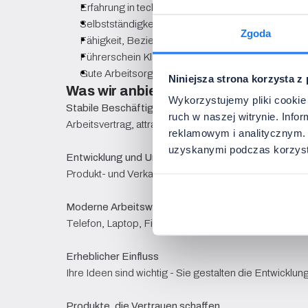
Erfahrung in technischen Branchen (gerne Beleuch
Selbstständigkeit, Initiative und Konsequenz im H
Zgoda
Fähigkeit, Beziehungen aufzubauen und Verhandl
Führerschein Klasse B
Gute Arbeitsorganisation und Geschäftsethik
Niniejsza strona korzysta z
Was wir anbieten
Wykorzystujemy pliki cookie 
Stabile Beschäftigung und sichere Bedingungen
ruch w naszej witrynie. Inf
Arbeitsvertrag, attraktives Gehalt + leistungsabhäng
reklamowym i analitycznym. 
uzyskanymi podczas korzysta
Entwicklung und Unterstützung
Produkt- und Verkaufsschulungen, schrittweise Einar
Moderne Arbeitswerkzeuge
Telefon, Laptop, Firmenwagen
Erheblicher Einfluss
Ihre Ideen sind wichtig - Sie gestalten die Entwickl
Produkte, die Vertrauen schaffen