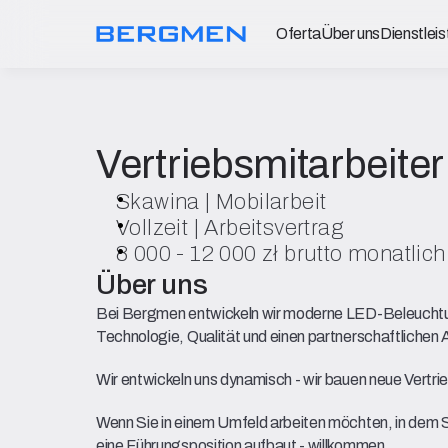
Oferta
Über uns
Dienstlei
Vertriebsmitarbeiter
Skawina | Mobilarbeit
Vollzeit | Arbeitsvertrag
8 000 - 12 000 zł brutto monatli
Über uns
Bei Bergmen entwickeln wir moderne LED-Beleuchtung
Technologie, Qualität und einen partnerschaftlichen 
Wir entwickeln uns dynamisch - wir bauen neue Vertri
Wenn Sie in einem Umfeld arbeiten möchten, in dem S
eine Führungsposition aufbaut - willkommen.