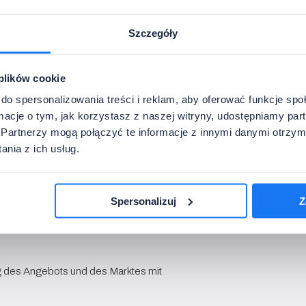
tung / Elektrotechnik / Bauwesen)
andeln
Szczegóły
ungen zu führen
 plików cookie
do spersonalizowania treści i reklam, aby oferować funkcje sp
ormacje o tym, jak korzystasz z naszej witryny, udostępniamy p
ige Prämien
Partnerzy mogą połączyć te informacje z innymi danymi otrzym
nia z ich usług.
beitung, Arbeiten mit Experten
Spersonalizuj
Z
ung des Angebots und des Marktes mit