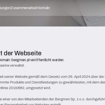
stungen
Zusammenarbeit
Kontakt
it der Webseite
 Domain: bergmen.pl veröffentlicht wurden.
awina verwaltet.
eiheit seiner Website gemäß dem Gesetz vom 26. April 2024 über die S
stimmte Produkte und Dienstleistungen zu gewährleisten, mit dem de
htlinie 2019/882, umgesetzt wird.
age einer von den Mitarbeitenden der Bergmen Sp. z o.o. durchgefüh
Barrierefreiheit von Websites erstellt.