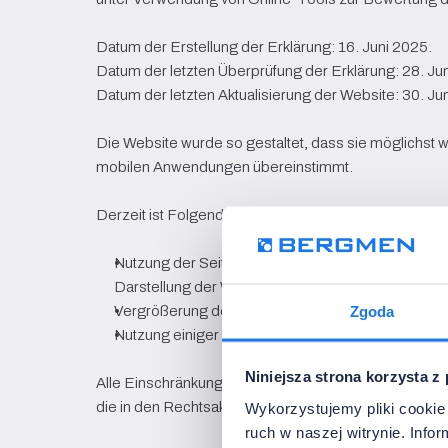
Datum der Erstellung der Erklärung: 16. Juni 2025.
Datum der letzten Überprüfung der Erklärung: 28. Ju
Datum der letzten Aktualisierung der Website: 30. Ju
Die Website wurde so gestaltet, dass sie möglichst 
mobilen Anwendungen übereinstimmt.
Derzeit ist Folgendes möglich:
Nutzung der Seitenelemente auf Computer, Tablet
Darstellung der Website;
Vergrößerung der Seitenansicht auf über 100 %;
Zgoda
Nutzung einiger Seitenelemente ausschließlich mit
Niniejsza strona korzysta z
Alle Einschränkungen im Bereich der digitalen Barrie
die in den Rechtsakten enthaltenen Anforderungen a
Wykorzystujemy pliki cookie 
ruch w naszej witrynie. Inf