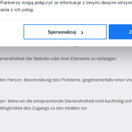
Partnerzy mogą połączyć te informacje z innymi danymi otrzym
nia z ich usług.
Farbpalette durchgeführt, um die Kontraste bei der Darstellung gra
er Texte ergänzt;
Spersonalizuj
Z
-Dokumente werden einem Prozess der optischen Zeichenerkennung
n um Untertitel und Audiodeskription ergänzt.
rrierefreiheit der Website oder ihrer Elemente zu verlangen.
n Person; Beschreibung des Problems; gegebenenfalls einen Vors
. Wenn wir die entsprechende Barrierefreiheit nicht kurzfristig sich
 Möglichkeit des Zugangs zu den Inhalten vor.