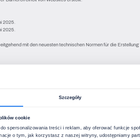
ni 2025.
ni 2025.
weitgehend mit den neuesten technischen Normen für die Erstellung
 oder Telefon – dank des eingesetzten Mechanismus der automatis
Szczegóły
 der Tastatur.
 plików cookie
refreiheit werden laufend beseitigt; die Seitenelemente werden fortl
ngepasst.
do spersonalizowania treści i reklam, aby oferować funkcje sp
ormacje o tym, jak korzystasz z naszej witryny, udostępniamy p