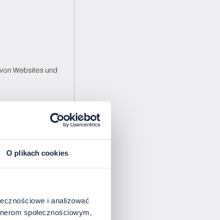
 von Websites und 
chen responsiven 
O plikach cookies
aufend geändert und an 
ołecznościowe i analizować
artnerom społecznościowym,